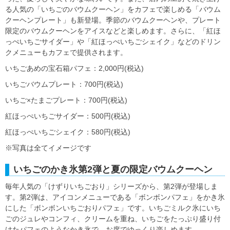
る人気の「いちごのバウムクーヘン」をカフェで楽しめる「バウム
クーヘンプレート」も新登場。季節のバウムクーヘンや、プレート
限定のバウムクーヘンをアイスなどと楽しめます。さらに、「紅ほ
っぺいちごサイダー」や「紅ほっぺいちごシェイク」などのドリン
クメニューもカフェで提供されます。
いちごあめの宝石箱パフェ：2,000円(税込)
いちごバウムプレート：700円(税込)
いちご×たまごプレート：700円(税込)
紅ほっぺいちごサイダー：500円(税込)
紅ほっぺいちごシェイク：580円(税込)
※写真は全てイメージです
いちごのかき氷第2弾と夏の限定バウムクーヘン
毎年人気の「けずりいちごおり」シリーズから、第2弾が登場しま
す。第2弾は、アイコンメニューである「ボンボンパフェ」をかき氷
にした「ボンボンいちごおりパフェ」です。いちごミルク氷にいち
ごのジュレやコンフィ、クリームを重ね、いちごをたっぷり盛り付
けたパフェのようなかき氷で、お席でゆっくり楽しめます。