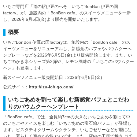
いちご専門店「道の駅伊豆のへそ いちごBonBon 伊豆の国
factory」が、施設内の「BonBon cafe」のスイーツメニューを一新
し、2026年6月5日(金)より販売を開始いたします。
概要
いちごBonBon 伊豆の国factoryは、施設内の「BonBon cafe」のス
イーツメニューをリニューアルし、新感覚のパフェやバウムクーヘ
ンプレートなどを2026年6月5日(金)より提供開始します。また、い
ちごのかき氷シリーズ第2弾や、レモン風味の「いちごのバウムクー
ヘン」も登場します。
新スイーツメニュー販売開始日：2026年6月5日(金)
公式サイト：
http://izu-ichigo.com/
いちごあめを割って楽しむ新感覚パフェとこだわ
りのバウムクーヘンプレート
「BonBon cafe」では、全長約7cmの大きないちごあめを割って中
のいちごやアイスを楽しむ「いちごあめの宝石箱パフェ」が登場し
ます。ピスタチオクリームやクランチ、いちごゼリーなどが層にな
った、夏らしく爽やかな味わいです。また、店内の工房で焼き上げ