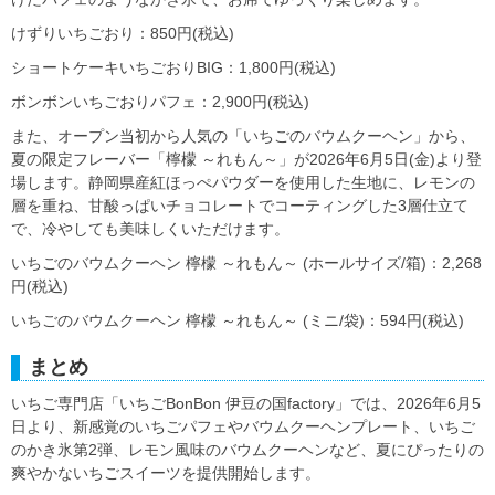
けずりいちごおり：850円(税込)
ショートケーキいちごおりBIG：1,800円(税込)
ボンボンいちごおりパフェ：2,900円(税込)
また、オープン当初から人気の「いちごのバウムクーヘン」から、
夏の限定フレーバー「檸檬 ～れもん～」が2026年6月5日(金)より登
場します。静岡県産紅ほっぺパウダーを使用した生地に、レモンの
層を重ね、甘酸っぱいチョコレートでコーティングした3層仕立て
で、冷やしても美味しくいただけます。
いちごのバウムクーヘン 檸檬 ～れもん～ (ホールサイズ/箱)：2,268
円(税込)
いちごのバウムクーヘン 檸檬 ～れもん～ (ミニ/袋)：594円(税込)
まとめ
いちご専門店「いちごBonBon 伊豆の国factory」では、2026年6月5
日より、新感覚のいちごパフェやバウムクーヘンプレート、いちご
のかき氷第2弾、レモン風味のバウムクーヘンなど、夏にぴったりの
爽やかないちごスイーツを提供開始します。