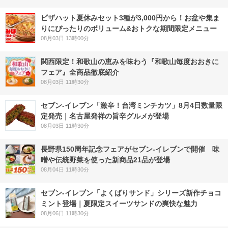
ピザハット夏休みセット3種が3,000円から！お盆や集ま
りにぴったりのボリューム&おトクな期間限定メニュー
08月03日 13時00分
関西限定！和歌山の恵みを味わう『和歌山毎度おおきに
フェア』全商品徹底紹介
08月03日 11時30分
セブン-イレブン「激辛！台湾ミンチカツ」8月4日数量限
定発売｜名古屋発祥の旨辛グルメが登場
08月03日 11時30分
長野県150周年記念フェアがセブン-イレブンで開催 味
噌や伝統野菜を使った新商品21品が登場
08月04日 11時30分
セブン‐イレブン「よくばりサンド」シリーズ新作チョコ
ミント登場｜夏限定スイーツサンドの爽快な魅力
08月06日 11時30分