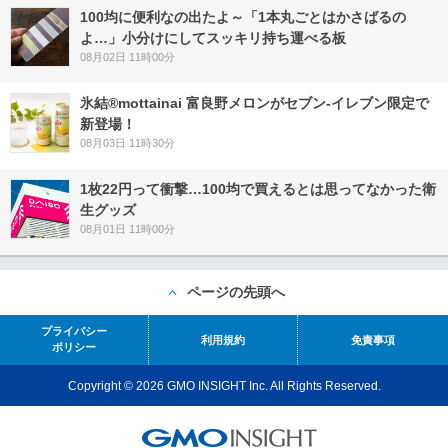
100均に便利なの出たよ～「1本丸ごとはかさばるの
よ…」小分けにしてスッキリ持ち運べる板
08月02日 11時00分
氷結®mottainai 富良野メロンがセブン‐イレブン限定で
新登場！
08月03日 11時30分
1枚22円って衝撃…100均で買えるとは思ってなかった衛
生グッズ
08月01日 11時00分
ページの先頭へ
プライバシー
利用規約
免責事項
ポリシー
Copyright © 2026 GMO INSIGHT Inc. All Rights Reserved.