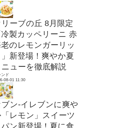
オリーブの丘 8月限定
「冷製カッペリーニ 赤
海老のレモンガーリッ
ク」新登場！爽やか夏
メニューを徹底解説
レンド
6-08-01 11:30
セブン‐イレブンに爽や
か「レモン」スイーツ
＆パン新登場！夏に食