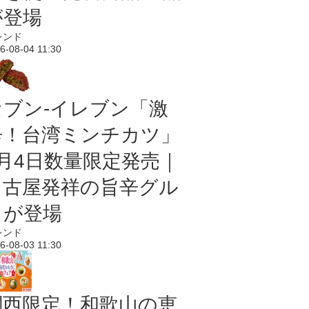
が登場
レンド
6-08-04 11:30
セブン-イレブン「激
辛！台湾ミンチカツ」
8月4日数量限定発売｜
名古屋発祥の旨辛グル
メが登場
レンド
6-08-03 11:30
関西限定！和歌山の恵