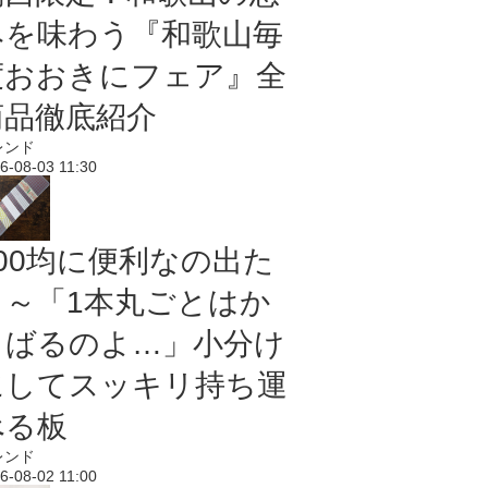
みを味わう『和歌山毎
度おおきにフェア』全
商品徹底紹介
レンド
6-08-03 11:30
100均に便利なの出た
よ～「1本丸ごとはか
さばるのよ…」小分け
にしてスッキリ持ち運
べる板
レンド
6-08-02 11:00