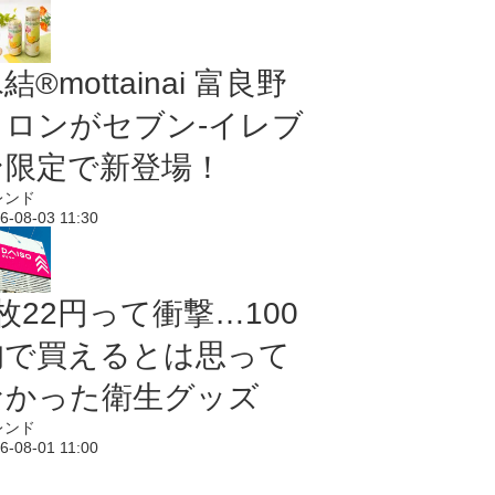
結®mottainai 富良野
メロンがセブン‐イレブ
ン限定で新登場！
レンド
6-08-03 11:30
枚22円って衝撃…100
均で買えるとは思って
なかった衛生グッズ
レンド
6-08-01 11:00