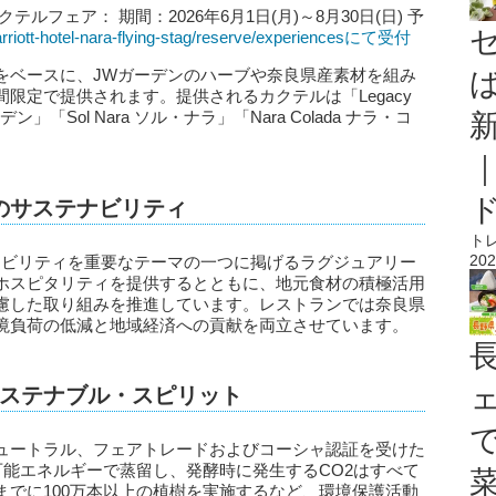
フェア： 期間：2026年6月1日(月)～8月30日(日) 予
rriott-hotel-nara-flying-stag/reserve/experiencesにて受付
をベースに、JWガーデンのハーブや奈良県産素材を組み
限定で提供されます。提供されるカクテルは「Legacy
デン」「Sol Nara ソル・ナラ」「Nara Colada ナラ・コ
のサステナビリティ
ト
202
ナビリティを重要なテーマの一つに掲げるラグジュアリー
ホスピタリティを提供するとともに、地元食材の積極活用
慮した取り組みを推進しています。レストランでは奈良県
境負荷の低減と地域経済への貢献を両立させています。
ステナブル・スピリット
ュートラル、フェアトレードおよびコーシャ認証を受けた
可能エネルギーで蒸留し、発酵時に発生するCO2はすべて
までに100万本以上の植樹を実施するなど、環境保護活動