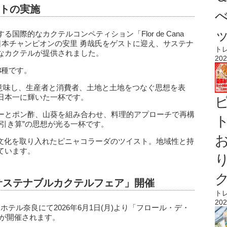
トの実施
際的なカクテルコンペティション「Flor de Cana
enge」2023年日本チャンピオンの安里 勇哉氏をゲストに迎え、サステナ
ト
なカクテルが提供されました。
202
3種です。
手」を意味し、生産者と消費者、土地と土地をつなぐ思想を表
日本一に輝いた一杯です。
ーとポン酢、山葵を組み合わせ、料理的アプローチで再構
ト
引き算”の思想が光る一杯です。
材と発酵文化を取り入れたピニャコラーダのツイスト。地域性と持
ています。
サステナブルカクテルフェア」開催
ト
202
テル奈良にて2026年6月1日(月)より「フロール・デ・
」が開催されます。