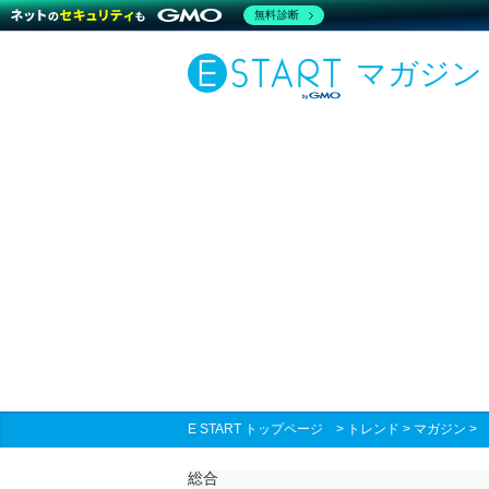
無料診断
マガジン
E START トップページ
>
トレンド
>
マガジン
総合