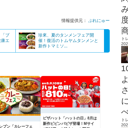
情報提供元：
ぷれにゅー
メ「ブ
珍來、夏のタンメンフェア開
ト
健康エ
催！復活のトムヤムタンメンと
202
新作トマミソ...
ピザハット「ハットの日」8月は
ト
新作ビビンバピザ登場！Mサイ
202
イレブン「カレーフェ