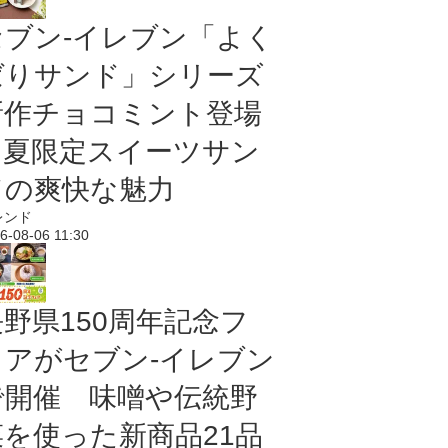
セブン‐イレブン「よく
ばりサンド」シリーズ
新作チョコミント登場
｜夏限定スイーツサン
ドの爽快な魅力
レンド
6-08-06 11:30
長野県150周年記念フ
ェアがセブン-イレブン
で開催 味噌や伝統野
菜を使った新商品21品