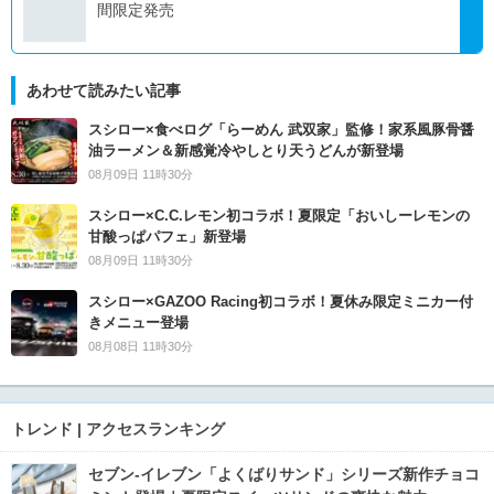
間限定発売
あわせて読みたい記事
スシロー×食べログ「らーめん 武双家」監修！家系風豚骨醤
油ラーメン＆新感覚冷やしとり天うどんが新登場
08月09日 11時30分
スシロー×C.C.レモン初コラボ！夏限定「おいしーレモンの
甘酸っぱパフェ」新登場
08月09日 11時30分
スシロー×GAZOO Racing初コラボ！夏休み限定ミニカー付
きメニュー登場
08月08日 11時30分
トレンド | アクセスランキング
セブン‐イレブン「よくばりサンド」シリーズ新作チョコ