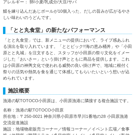
アレルギー： 卵/小麦/乳成分/大豆/サバ
鰈を練り込んだあじボールが10個入った、だしの旨みが広がるやさ
しい味わいのうどんです。
「とと丸食堂」の新たなパフォーマンス
「とと丸食堂」では、新メニューの提供において、ライブ感あふれ
る演出を取り入れています。「ととビック!!海の恵み桶丼」や「小田
原とと丸城」を注文すると、スタッフが小田原の祭り文化をイメー
ジした「おいさー」という掛け声とともに商品を提供します。これ
は小田原の神輿文化で使われる威勢の良い掛け声で、地域に根付く
祭りの活気や熱気を食を通じて体感してもらいたいという想いが込
められています。
施設概要
漁港の駅TOTOCO小田原は、小田原漁港に隣接する複合施設です。
名称：漁港の駅TOTOCO小田原
所在地：〒250-0021 神奈川県小田原市早川1番地の28 小田原漁港
交流促進施設
施設：地場物産販売コーナー／情報コーナー／イベント広場／食事