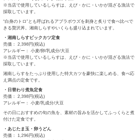
※当店で使用しているしらすは、えび・かに・いかが混ざる漁法で
採取しています。
“白身のトロ”とも呼ばれるアブラボウズを刺身と炙りで食べ比べで
きる贅沢丼。湘南しらすやいくらも盛り込まれています。
・湘南しらすビックカツ定食
売価： 2,398円(税込)
アレルギー： 小麦/卵/乳成分/大豆
※当店で使用しているしらすは、えび・かに・いかが混ざる漁法で
採取しています。
湘南しらすをたっぷり使用した特大カツを豪快に楽しめる、食べ応
え満点の定食です。
・日替わり煮魚定食
売価： 2,398円(税込)
アレルギー： 小麦/乳成分/大豆
その日におすすめの旬の魚を、素材の旨みを活かしてふっくらと煮
付けた定食です。
・あじたま玉・卵うどん
売価： 1,296円(税込)