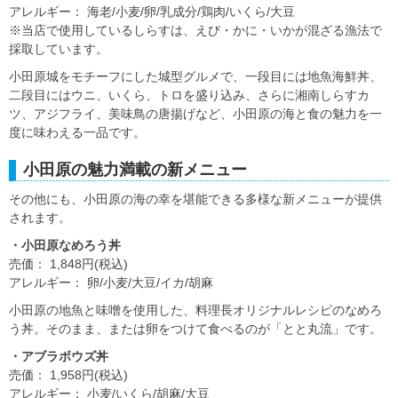
アレルギー： 海老/小麦/卵/乳成分/鶏肉/いくら/大豆
※当店で使用しているしらすは、えび・かに・いかが混ざる漁法で
採取しています。
小田原城をモチーフにした城型グルメで、一段目には地魚海鮮丼、
二段目にはウニ、いくら、トロを盛り込み、さらに湘南しらすカ
ツ、アジフライ、美味鳥の唐揚げなど、小田原の海と食の魅力を一
度に味わえる一品です。
小田原の魅力満載の新メニュー
その他にも、小田原の海の幸を堪能できる多様な新メニューが提供
されます。
・小田原なめろう丼
売価： 1,848円(税込)
アレルギー： 卵/小麦/大豆/イカ/胡麻
小田原の地魚と味噌を使用した、料理長オリジナルレシピのなめろ
う丼。そのまま、または卵をつけて食べるのが「とと丸流」です。
・アブラボウズ丼
売価： 1,958円(税込)
アレルギー： 小麦/いくら/胡麻/大豆