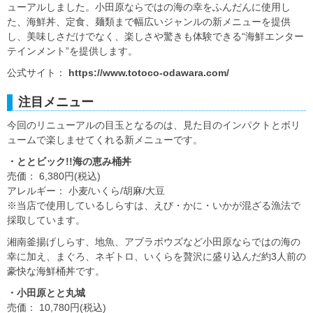
ューアルしました。小田原ならではの海の幸をふんだんに使用し
た、海鮮丼、定食、麺類まで幅広いジャンルの新メニューを提供
し、美味しさだけでなく、楽しさや驚きも体験できる“海鮮エンター
テインメント”を提供します。
公式サイト：
https://www.totoco-odawara.com/
注目メニュー
今回のリニューアルの目玉となるのは、見た目のインパクトとボリ
ュームで楽しませてくれる新メニューです。
・ととビック!!海の恵み桶丼
売価： 6,380円(税込)
アレルギー： 小麦/いくら/胡麻/大豆
※当店で使用しているしらすは、えび・かに・いかが混ざる漁法で
採取しています。
湘南釜揚げしらす、地魚、アブラボウズなど小田原ならではの海の
幸に加え、まぐろ、ネギトロ、いくらを贅沢に盛り込んだ約3人前の
豪快な海鮮桶丼です。
・小田原とと丸城
売価： 10,780円(税込)