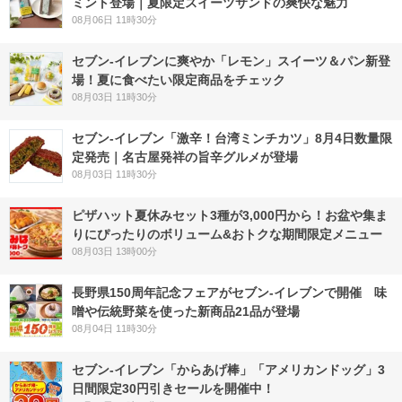
ミント登場｜夏限定スイーツサンドの爽快な魅力
08月06日 11時30分
セブン‐イレブンに爽やか「レモン」スイーツ＆パン新登
場！夏に食べたい限定商品をチェック
08月03日 11時30分
セブン-イレブン「激辛！台湾ミンチカツ」8月4日数量限
定発売｜名古屋発祥の旨辛グルメが登場
08月03日 11時30分
ピザハット夏休みセット3種が3,000円から！お盆や集ま
りにぴったりのボリューム&おトクな期間限定メニュー
08月03日 13時00分
長野県150周年記念フェアがセブン-イレブンで開催 味
噌や伝統野菜を使った新商品21品が登場
08月04日 11時30分
セブン‐イレブン「からあげ棒」「アメリカンドッグ」3
日間限定30円引きセールを開催中！