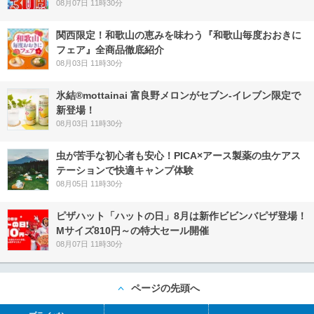
08月07日 11時30分
関西限定！和歌山の恵みを味わう『和歌山毎度おおきに
フェア』全商品徹底紹介
08月03日 11時30分
氷結®mottainai 富良野メロンがセブン‐イレブン限定で
新登場！
08月03日 11時30分
虫が苦手な初心者も安心！PICA×アース製薬の虫ケアス
テーションで快適キャンプ体験
08月05日 11時30分
ピザハット「ハットの日」8月は新作ビビンバピザ登場！
Mサイズ810円～の特大セール開催
08月07日 11時30分
ページの先頭へ