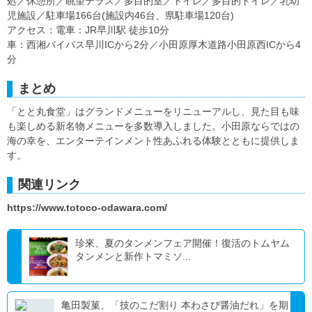
処／休憩所／眺望テラス／多目的室／トイレ／多目的トイレ／乳幼
児施設／駐車場166台(施設内46台、県駐車場120台)
アクセス：電車：JR早川駅 徒歩10分
車：西湘バイパス早川ICから2分／小田原厚木道路小田原西ICから4
分
まとめ
「とと丸食堂」はグランドメニューをリニューアルし、見た目も味
も楽しめる新名物メニューを多数導入しました。小田原ならではの
海の幸を、エンターテインメント性あふれる体験とともに提供しま
す。
関連リンク
https://www.totoco-odawara.com/
珍來、夏のタンメンフェア開催！復活のトムヤム
タンメンと新作トマミソ...
亀田製菓、「技のこだ割り 本わさび醤油だれ」を期