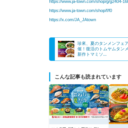
https://www.ja-town.com/shop/g/g2404-16
https://www.ja-town.com/shop/f/f0
https://x.com/JA_JAtown
珍來、夏のタンメンフェ
催！復活のトムヤムタン
新作トマミソ...
こんな記事も読まれています