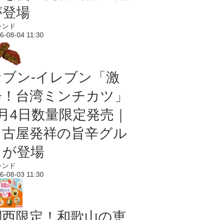
が登場
レンド
6-08-04 11:30
セブン-イレブン「激
辛！台湾ミンチカツ」
8月4日数量限定発売｜
名古屋発祥の旨辛グル
メが登場
レンド
6-08-03 11:30
関西限定！和歌山の恵