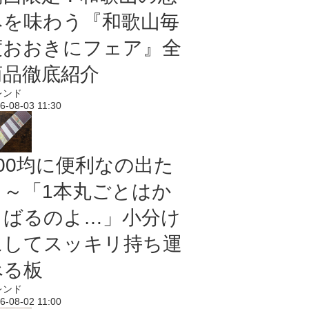
みを味わう『和歌山毎
度おおきにフェア』全
商品徹底紹介
レンド
6-08-03 11:30
100均に便利なの出た
よ～「1本丸ごとはか
さばるのよ…」小分け
にしてスッキリ持ち運
べる板
レンド
6-08-02 11:00