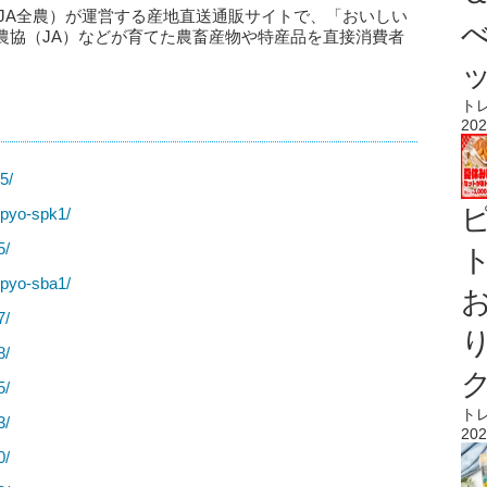
JA全農）が運営する産地直送通販サイトで、「おいしい
農協（JA）などが育てた農畜産物や特産品を直接消費者
ト
202
5/
npyo-spk1/
5/
ト
npyo-sba1/
7/
8/
5/
ト
3/
202
0/