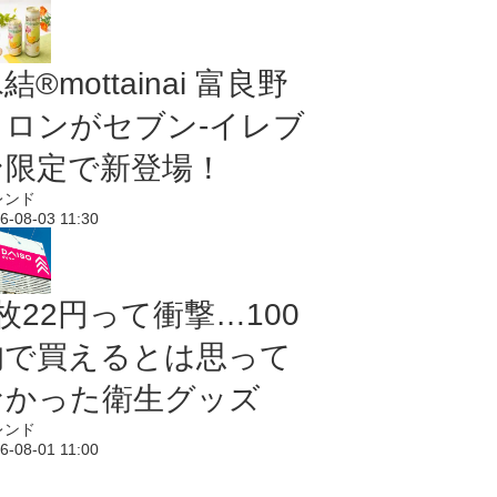
結®mottainai 富良野
メロンがセブン‐イレブ
ン限定で新登場！
レンド
6-08-03 11:30
枚22円って衝撃…100
均で買えるとは思って
なかった衛生グッズ
レンド
6-08-01 11:00