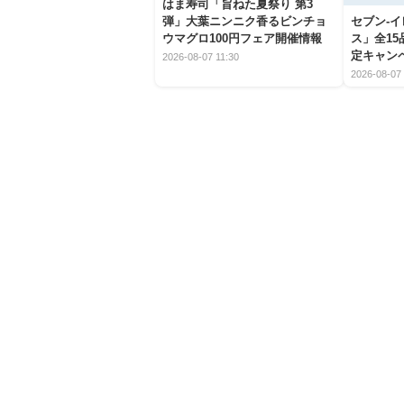
はま寿司「旨ねた夏祭り 第3
弾」大葉ニンニク香るビンチョ
セブン‐
ウマグロ100円フェア開催情報
ス」全1
定キャン
2026-08-07 11:30
2026-08-07 