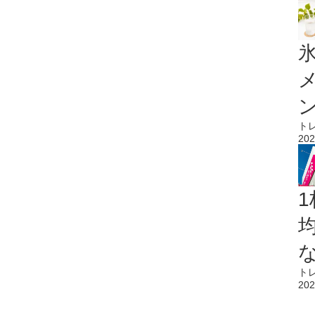
氷
ト
202
1
ト
202