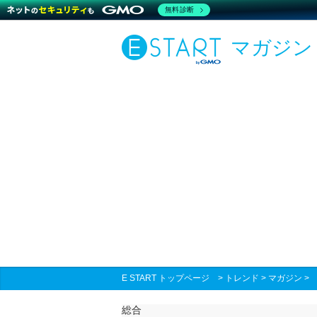
無料診断
マガジン
E START トップページ
>
トレンド
>
マガジン
総合