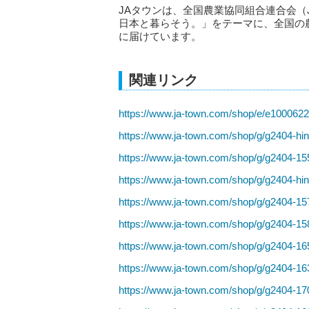
JAタウンは、全国農業協同組合連合会（
日本と暮らそう。」をテーマに、全国の
に届けています。
関連リンク
https://www.ja-town.com/shop/e/e1000622
https://www.ja-town.com/shop/g/g2404-hi
https://www.ja-town.com/shop/g/g2404-15
https://www.ja-town.com/shop/g/g2404-hi
https://www.ja-town.com/shop/g/g2404-15
https://www.ja-town.com/shop/g/g2404-15
https://www.ja-town.com/shop/g/g2404-16
https://www.ja-town.com/shop/g/g2404-16
https://www.ja-town.com/shop/g/g2404-17