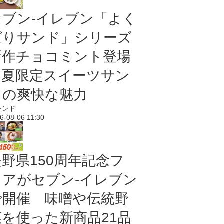
セブン‐イレブン「よく
ばりサンド」シリーズ
新作チョコミント登場
｜夏限定スイーツサン
ドの爽快な魅力
レンド
6-08-06 11:30
長野県150周年記念フ
ェアがセブン-イレブン
で開催 味噌や伝統野
菜を使った新商品21品