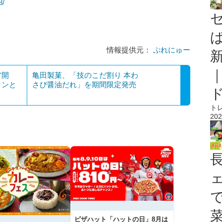
8/
情報提供元：
ぷれにゅー
ア開
亀田製菓、「技のこだ割り 本わ
メンと
さび醤油だれ」を期間限定発売
ト
202
ピザハット「ハットの日」8月は