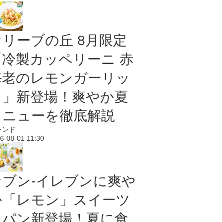
オリーブの丘 8月限定
「冷製カッペリーニ 赤
海老のレモンガーリッ
ク」新登場！爽やか夏
メニューを徹底解説
レンド
6-08-01 11:30
セブン‐イレブンに爽や
か「レモン」スイーツ
＆パン新登場！夏に食