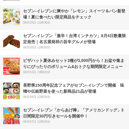
セブン‐イレブンに爽やか「レモン」スイーツ＆パン新登
場！夏に食べたい限定商品をチェック
08月03日 11時30分
セブン-イレブン「激辛！台湾ミンチカツ」8月4日数量限
定発売｜名古屋発祥の旨辛グルメが登場
08月03日 11時30分
ピザハット夏休みセット3種が3,000円から！お盆や集ま
りにぴったりのボリューム&おトクな期間限定メニュー
08月03日 13時00分
長野県150周年記念フェアがセブン-イレブンで開催 味
噌や伝統野菜を使った新商品21品が登場
08月04日 11時30分
セブン‐イレブン「からあげ棒」「アメリカンドッグ」3
日間限定30円引きセールを開催中！
08月07日 11時30分