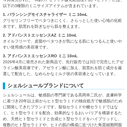
以下の3種類のミニサイズアイテムが含まれています。
1. バランシングモイスチャライザー ミニ 10mL
グリセリンフリーでベタつきにくく、さらっとした使い心地の化粧
水です。肌荒れを防ぎながら肌を整えます。
2. アドバンストエッセンスAZ ミニ 10mL
オイルフリーで、皮脂やベタつきが気になる肌にもつるんと使いや
すい使用感の美容液です。
3. アドバンストエッセンスRO ミニ 10mL
2026年4月に発売された新商品で、先行販売では3日で完売したアゼ
ライン酸美容液です。アゼライン酸に加え、肌荒れを防ぐ成分を厳
選して配合した、なめらかなミルク状の美容液となっています。
シェルシュールブランドについて
シェルシュールは、敏感肌の専門家である髙岡幸二氏が、皮膚科学
に基づき20年以上前からヒト型セラミドの独自処方で敏感肌のため
に開発してきたブランドです。疑似セラミドや糖セラミドではな
く、ヒト型セラミドを配合。効果的なうるおいバリアを構築するた
め、天然ヒト型セラミドと合成ヒト型セラミドをハイブリッドし、
複数のヒト型セラミドや、ヒトの肌の構成に近づけた角質細胞間脂