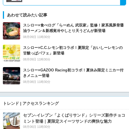
あわせて読みたい記事
スシロー×食べログ「らーめん 武双家」監修！家系風豚骨醤
油ラーメン＆新感覚冷やしとり天うどんが新登場
08月09日 11時30分
スシロー×C.C.レモン初コラボ！夏限定「おいしーレモンの
甘酸っぱパフェ」新登場
08月09日 11時30分
スシロー×GAZOO Racing初コラボ！夏休み限定ミニカー付
きメニュー登場
08月08日 11時30分
トレンド | アクセスランキング
セブン‐イレブン「よくばりサンド」シリーズ新作チョコ
ミント登場｜夏限定スイーツサンドの爽快な魅力
08月06日 11時30分