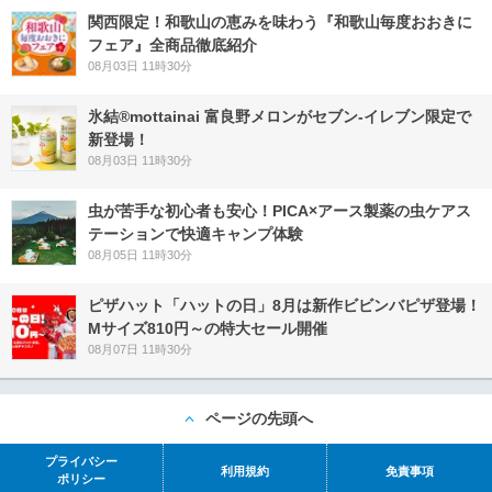
関西限定！和歌山の恵みを味わう『和歌山毎度おおきに
フェア』全商品徹底紹介
08月03日 11時30分
氷結®mottainai 富良野メロンがセブン‐イレブン限定で
新登場！
08月03日 11時30分
虫が苦手な初心者も安心！PICA×アース製薬の虫ケアス
テーションで快適キャンプ体験
08月05日 11時30分
ピザハット「ハットの日」8月は新作ビビンバピザ登場！
Mサイズ810円～の特大セール開催
08月07日 11時30分
ページの先頭へ
プライバシー
利用規約
免責事項
ポリシー