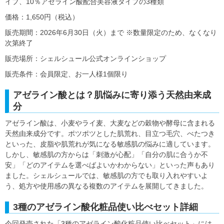
イプ、10％アゼライン酸配合美容液タイプの3種類
価格：1,650円（税込）
販売期間：2026年6月30日（火）まで ※数量限定のため、なくなり
次第終了
販売場所：シェルシュール公式オンラインショップ
販売条件：会員限定、お一人様1個限り
アゼライン酸とは？肌悩みに寄り添う天然由来成
分
アゼライン酸は、小麦やライ麦、大麦などの穀物や酵母に含まれる
天然由来成分です。ポツポツとした肌荒れ、目立つ毛穴、べたつき
といった、皮脂や肌荒れが気になる敏感肌の悩みに適しています。
しかし、敏感肌の方からは「刺激が心配」「自分の肌に合うか不
安」「どのアイテムを選べばよいかわからない」といった声もあり
ました。シェルシュールでは、敏感肌の方でも取り入れやすいよ
う、処方や使用感の異なる複数のアイテムを展開してきました。
3種のアゼライン酸化粧品使い比べセット詳細
今回発売された「3種のアゼライン酸化粧品使い比べセット」には、