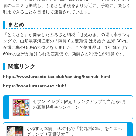
者の口コミも掲載し、ふるさと納税をより身近に、手軽に、楽しく
利用できることを目指して運営されています。
まとめ
『とくさと』が発表したふるさと納税「はえぬき」の還元率ランキ
ングで、山形県寒河江市の「隔月 6回定期便 はえぬき 玄米 60kg」
が還元率49.50%で1位となりました。この返礼品は、1年間かけて
60kgの玄米が届けられる定期便で、新鮮さと利便性が特徴です。
関連リンク
https://www.furusato-tax.club/ranking/haenuki.html
https://www.furusato-tax.club/
セブン‐イレブン限定！ランクアップで当たる6月
の豪華特典キャンペーン
かねすえ本舗、EC強化で「北九州の味」を全国へ -
グランプリ受賞明太子...