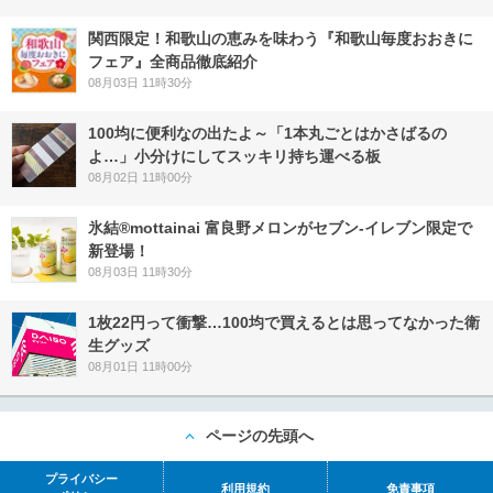
関西限定！和歌山の恵みを味わう『和歌山毎度おおきに
フェア』全商品徹底紹介
08月03日 11時30分
100均に便利なの出たよ～「1本丸ごとはかさばるの
よ…」小分けにしてスッキリ持ち運べる板
08月02日 11時00分
氷結®mottainai 富良野メロンがセブン‐イレブン限定で
新登場！
08月03日 11時30分
1枚22円って衝撃…100均で買えるとは思ってなかった衛
生グッズ
08月01日 11時00分
ページの先頭へ
プライバシー
利用規約
免責事項