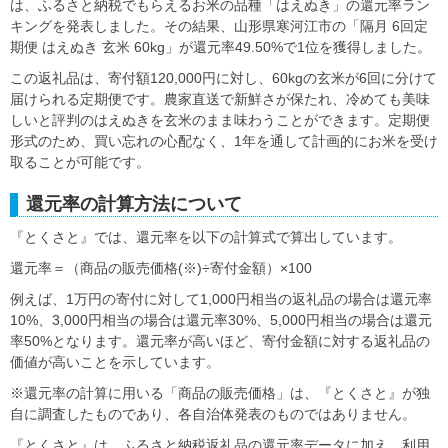
は、ふるさと納税でもらえるお米の品種「はえぬき」の還元率ラン
キングを発表しました。その結果、山形県寒河江市の「隔月 6回定
期便 はえぬき 玄米 60kg」が還元率49.50%で1位を獲得しました。
この返礼品は、寄付額120,000円に対し、60kgの玄米が6回に分けて
届けられる定期便です。農家直送で新鮮さが保たれ、冷めても美味
しいと評判のはえぬきを玄米のまま味わうことができます。定期便
形式のため、買い忘れの心配なく、1年を通して計画的にお米を受け
取ることが可能です。
還元率の計算方法について
『とくさと』では、還元率を以下の計算式で算出しています。
還元率＝（商品の販売価格(※)÷寄付金額）×100
例えば、1万円の寄付に対して1,000円相当の返礼品の場合は還元率
10%、3,000円相当の場合は還元率30%、5,000円相当の場合は還元
率50%となります。還元率が高いほど、寄付金額に対する返礼品の
価値が高いことを示しています。
※還元率の計算に用いる「商品の販売価格」は、『とくさと』が独
自に調査したものであり、各自治体発表のものではありません。
『とくさと』は、ふるさと納税返礼品の還元率データに加え、利用