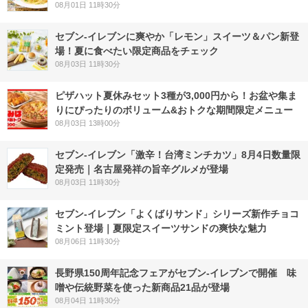
08月01日 11時30分
セブン‐イレブンに爽やか「レモン」スイーツ＆パン新登
場！夏に食べたい限定商品をチェック
08月03日 11時30分
ピザハット夏休みセット3種が3,000円から！お盆や集ま
りにぴったりのボリューム&おトクな期間限定メニュー
08月03日 13時00分
セブン-イレブン「激辛！台湾ミンチカツ」8月4日数量限
定発売｜名古屋発祥の旨辛グルメが登場
08月03日 11時30分
セブン‐イレブン「よくばりサンド」シリーズ新作チョコ
ミント登場｜夏限定スイーツサンドの爽快な魅力
08月06日 11時30分
長野県150周年記念フェアがセブン-イレブンで開催 味
噌や伝統野菜を使った新商品21品が登場
08月04日 11時30分