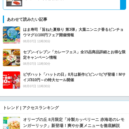
あわせて読みたい記事
はま寿司「旨ねた夏祭り 第3弾」大葉ニンニク香るビンチョ
ウマグロ100円フェア開催情報
08月07日 11時30分
セブン‐イレブン「カレーフェス」全15品商品詳細とお得な限
定キャンペーン情報
08月07日 11時30分
ピザハット「ハットの日」8月は新作ビビンバピザ登場！Mサ
イズ810円～の特大セール開催
08月07日 11時30分
トレンド | アクセスランキング
オリーブの丘 8月限定「冷製カッペリーニ 赤海老のレモ
ンガーリック」新登場！爽やか夏メニューを徹底解説