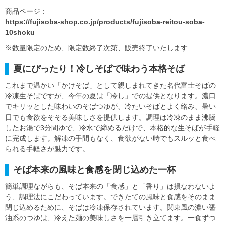
商品ページ：
https://fujisoba-shop.co.jp/products/fujisoba-reitou-soba-
10shoku
※数量限定のため、限定数終了次第、販売終了いたします
夏にぴったり！冷しそばで味わう本格そば
これまで温かい「かけそば」として親しまれてきた名代富士そばの
冷凍生そばですが、今年の夏は「冷し」での提供となります。濃口
でキリッとした味わいのそばつゆが、冷たいそばとよく絡み、暑い
日でも食欲をそそる美味しさを提供します。調理は冷凍のまま沸騰
したお湯で3分間ゆで、冷水で締めるだけで、本格的な生そばが手軽
に完成します。解凍の手間もなく、食欲がない時でもスルッと食べ
られる手軽さが魅力です。
そば本来の風味と食感を閉じ込めた一杯
簡単調理ながらも、そば本来の「食感」と「香り」は損なわないよ
う、調理法にこだわっています。できたての風味と食感をそのまま
閉じ込めるために、そばは冷凍保存されています。関東風の濃い醤
油系のつゆは、冷えた麺の美味しさを一層引き立てます。一食ずつ