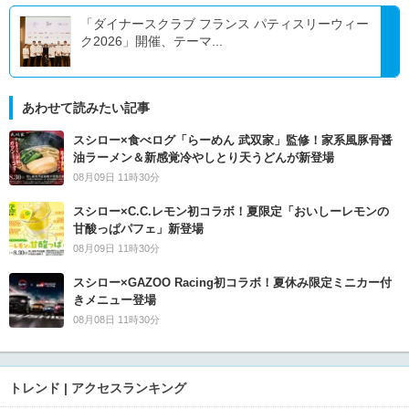
「ダイナースクラブ フランス パティスリーウィー
ク2026」開催、テーマ...
あわせて読みたい記事
スシロー×食べログ「らーめん 武双家」監修！家系風豚骨醤
油ラーメン＆新感覚冷やしとり天うどんが新登場
08月09日 11時30分
スシロー×C.C.レモン初コラボ！夏限定「おいしーレモンの
甘酸っぱパフェ」新登場
08月09日 11時30分
スシロー×GAZOO Racing初コラボ！夏休み限定ミニカー付
きメニュー登場
08月08日 11時30分
トレンド | アクセスランキング