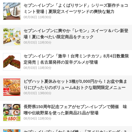
セブン‐イレブン「よくばりサンド」シリーズ新作チョコ
ミント登場｜夏限定スイーツサンドの爽快な魅力
08月06日 11時30分
セブン‐イレブンに爽やか「レモン」スイーツ＆パン新登
場！夏に食べたい限定商品をチェック
08月03日 11時30分
セブン-イレブン「激辛！台湾ミンチカツ」8月4日数量限
定発売｜名古屋発祥の旨辛グルメが登場
08月03日 11時30分
ピザハット夏休みセット3種が3,000円から！お盆や集ま
りにぴったりのボリューム&おトクな期間限定メニュー
08月03日 13時00分
長野県150周年記念フェアがセブン-イレブンで開催 味
噌や伝統野菜を使った新商品21品が登場
08月04日 11時30分