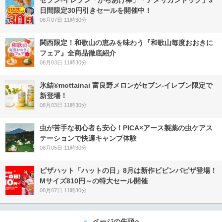
セブン‐イレブン「からあげ棒」「アメリカンドッグ」3
日間限定30円引きセールを開催中！
08月07日 11時30分
関西限定！和歌山の恵みを味わう『和歌山毎度おおきに
フェア』全商品徹底紹介
08月03日 11時30分
氷結®mottainai 富良野メロンがセブン‐イレブン限定で
新登場！
08月03日 11時30分
虫が苦手な初心者も安心！PICA×アース製薬の虫ケアス
テーションで快適キャンプ体験
08月05日 11時30分
ピザハット「ハットの日」8月は新作ビビンバピザ登場！
Mサイズ810円～の特大セール開催
08月07日 11時30分
ページの先頭へ