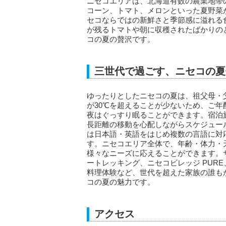
ニセコエリアは、北海道有数の農業地帯
コーン、トマト、メロンといった夏野菜
セコならではの新鮮さと季節感に溢れる
が残るトマトや朝に収穫されたばかりの
コの夏の贅沢です。
三世代で過ごす、ニセコの夏
ゆったりとしたニセコの夏は、祖父母・
が30℃を超えることが少ないため、ご
夜はぐっすり眠ることができます。宿泊
長距離の移動を心配しながらスケジュー
は日本語・英語をはじめ複数の言語に対
す。ニセコエリア全体で、年齢・体力・
様々なニーズに応えることができます。
ートレッキング、ニセコビレッジ PUR
料理体験など、世代を超えた家族の誰も
コの夏の魅力です。
アクセス