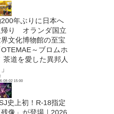
約200年ぶりに日本へ
里帰り オランダ国立
世界文化博物館の至宝
「OTEMAE～ブロムホ
フ 茶道を愛した異邦人
～」
行
6-08-02 15:00
SJ史上初！R-18指定
残像」が登場｜2026