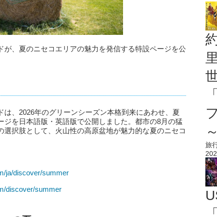
ドが、夏のニセコエリアの魅力を発信する特設ページを公
は、2026年のグリーンシーズン本格到来にあわせ、夏
ージを日本語版・英語版で公開しました。都市の8月の猛
の選択肢として、火山性の高原盆地が魅力的な夏のニセコ
旅
202
om/ja/discover/summer
om/discover/summer
U
「