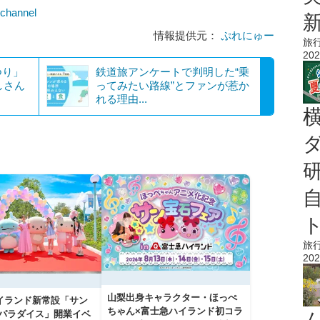
mchannel
情報提供元：
ぷれにゅー
旅
202
つり」
鉄道旅アンケートで判明した“乗
しさん
ってみたい路線”とファンが惹か
れる理由...
旅
202
山梨出身キャラクター・ほっぺ
イランド新常設「サン
ちゃん×富士急ハイランド初コラ
 パラダイス」開業イベ