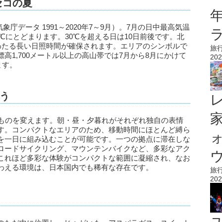
セコの夏
象庁データ 1991～2020年7～9月）。7月の日中最高気温
.4℃にとどまります。30℃を超える日は10日前後です。北
にわたる長い日照時間が確保されます。エリアのシンボルで
旅
高1,700メートル以上の高山帯では7月から8月にかけて
202
ます。
う
のものを変えます。朝・昼・夕暮れがそれぞれ独自の表情
す。コンパクトなエリアのため、移動時間にほとんど縛ら
を一日に組み込むことが可能です。一つの拠点に滞在しな
ロードサイクリング、マウンテンバイクなど、多彩なアク
ウ
これほど多彩な体験がコンパクトな範囲に凝縮され、なお
わえる環境は、日本国内でも稀有な存在です。
旅
202