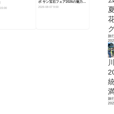
ボ サン宝石フェア2026の魅力と
！
楽しみ方
2026-08-07 9:00
15:00
旅
202
旅
202