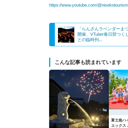
https://www.youtube.com/@nisekotouris
「らんざんラベンダーま
開催、VTuber春日部つく
との臨時列...
こんな記事も読まれています
富士急ハ
エックス