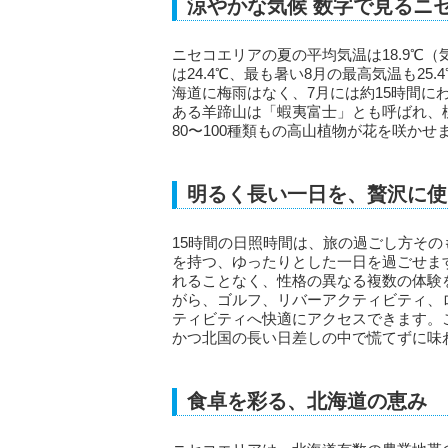
涼やかな気候 数字で見るニ
ニセコエリアの夏の平均気温は18.9℃（気
は24.4℃、最も暑い8月の最高気温も25
海道に梅雨はなく、7月には約15時間
ある羊蹄山は「蝦夷富士」とも呼ばれ、標
80〜100種類もの高山植物が花を咲かせ
明るく長い一日を、贅沢に使
15時間の日照時間は、旅の過ごし方そ
を持つ、ゆったりとした一日を過ごせま
れることなく、性格の異なる複数の体験
がら、ゴルフ、リバーアクティビティ、
ティビティへ快適にアクセスできます。
かつ北国の長い日差しの中で慌てずに味
食卓を彩る、北海道の恵み