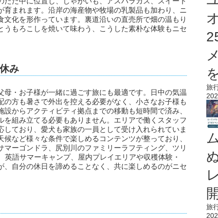
のただ中に位置し、じゃがいも、アスパラガス、スイート
が育まれます。沿岸の海産物や牧場の乳製品も加わり、ニ
食文化を形作っています。裏道沿いの直売所で畑の温もり
とうもろこしを焼いて味わう、こうした素朴な体験もニセ
休み
を
旅
父母・お子様が一緒に過ごす旅にも最適です。日中の気温
202
年配の方も暑さで外出を控える必要がなく、小さなお子様も
施設からアクティビティ拠点までの移動も短時間で済み、
ルを組み立てる必要もありません。エリアで働くスタッフ
応しており、愛犬も家族の一員として受け入れられていま
天候など様々な条件で楽しめるコンテンツが整っており、
サマーゴンドラ、尻別川のファミリーラフティング、ツリ
E、英語サマーキャンプ、屋内プレイエリアや収穫体験・
が、自分の休日を諦めることなく、共に楽しめるのがニセ
旅
202