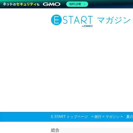
無料診断
マガジン
E START トップページ
>
旅行
>
マガジン
>
夏
総合