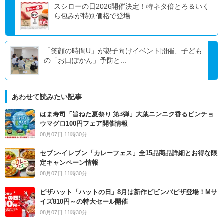
スシローの日2026開催決定！特ネタ倍とろ＆いく
ら包みが特別価格で登場...
「笑顔の時間U」が親子向けイベント開催、子ども
の「お口ぽかん」予防と...
あわせて読みたい記事
はま寿司「旨ねた夏祭り 第3弾」大葉ニンニク香るビンチョ
ウマグロ100円フェア開催情報
08月07日 11時30分
セブン‐イレブン「カレーフェス」全15品商品詳細とお得な限
定キャンペーン情報
08月07日 11時30分
ピザハット「ハットの日」8月は新作ビビンバピザ登場！Mサ
イズ810円～の特大セール開催
08月07日 11時30分