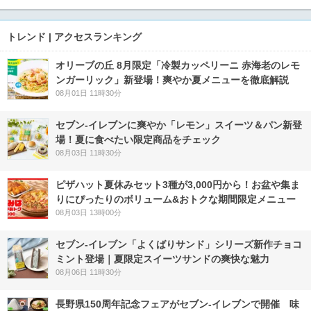
トレンド | アクセスランキング
オリーブの丘 8月限定「冷製カッペリーニ 赤海老のレモ
ンガーリック」新登場！爽やか夏メニューを徹底解説
08月01日 11時30分
セブン‐イレブンに爽やか「レモン」スイーツ＆パン新登
場！夏に食べたい限定商品をチェック
08月03日 11時30分
ピザハット夏休みセット3種が3,000円から！お盆や集ま
りにぴったりのボリューム&おトクな期間限定メニュー
08月03日 13時00分
セブン‐イレブン「よくばりサンド」シリーズ新作チョコ
ミント登場｜夏限定スイーツサンドの爽快な魅力
08月06日 11時30分
長野県150周年記念フェアがセブン-イレブンで開催 味