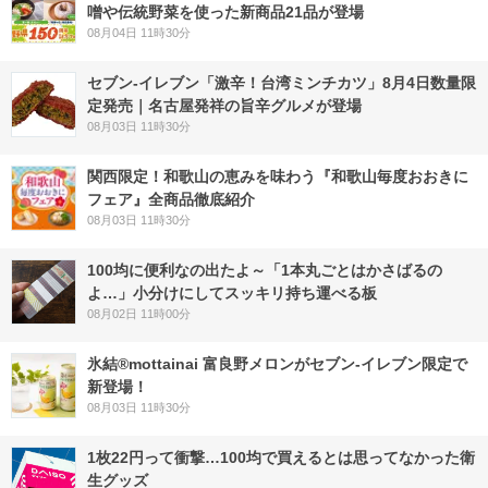
噌や伝統野菜を使った新商品21品が登場
08月04日 11時30分
セブン-イレブン「激辛！台湾ミンチカツ」8月4日数量限
定発売｜名古屋発祥の旨辛グルメが登場
08月03日 11時30分
関西限定！和歌山の恵みを味わう『和歌山毎度おおきに
フェア』全商品徹底紹介
08月03日 11時30分
100均に便利なの出たよ～「1本丸ごとはかさばるの
よ…」小分けにしてスッキリ持ち運べる板
08月02日 11時00分
氷結®mottainai 富良野メロンがセブン‐イレブン限定で
新登場！
08月03日 11時30分
1枚22円って衝撃…100均で買えるとは思ってなかった衛
生グッズ