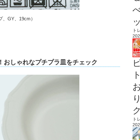
、GY、19cm）
ト
202
す！おしゃれなプチプラ皿をチェック
ト
ト
202