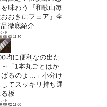
みを味わう『和歌山毎
度おおきにフェア』全
商品徹底紹介
レンド
6-08-03 11:30
100均に便利なの出た
よ～「1本丸ごとはか
さばるのよ…」小分け
にしてスッキリ持ち運
べる板
レンド
6-08-02 11:00