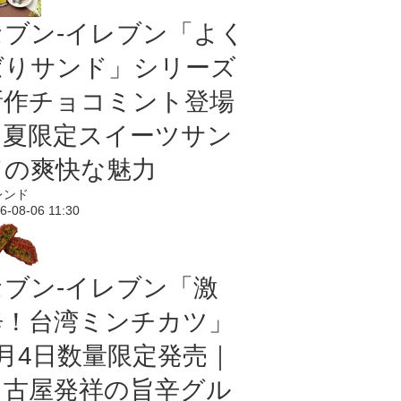
セブン‐イレブン「よく
ばりサンド」シリーズ
新作チョコミント登場
｜夏限定スイーツサン
ドの爽快な魅力
レンド
6-08-06 11:30
セブン-イレブン「激
辛！台湾ミンチカツ」
8月4日数量限定発売｜
名古屋発祥の旨辛グル