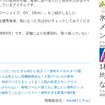
ンジの使用が可能。食卓に並べるだけで気分が上がるデザ
しているアイテムです。
ーシェイプ、GY、19cm）』をご紹介しました。
氷
る優秀食器。気になった方はぜひチェックしてみてくださ
26年5月）です。店舗により在庫切れ、取り扱っていない
ト
202
1
バッグにつけときゃ何かと役立つ！便利キーホルダー3選
ニとは思えない高機能商品も！人気アパレルの新作
SNSでバズりまくってる！人気の高見えサングラス
ふさがらない」毎朝コーヒー買う人に推したい便利グッズ
ト
の値段でこんなにハイスペ！便利すぎる家電小物3選
202
情報提供元：
michill (ミチル)