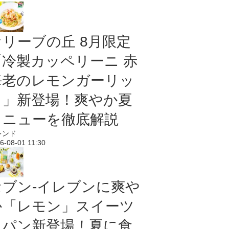
オリーブの丘 8月限定
「冷製カッペリーニ 赤
海老のレモンガーリッ
ク」新登場！爽やか夏
メニューを徹底解説
レンド
6-08-01 11:30
セブン‐イレブンに爽や
か「レモン」スイーツ
＆パン新登場！夏に食