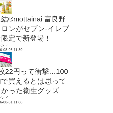
結®mottainai 富良野
メロンがセブン‐イレブ
ン限定で新登場！
レンド
6-08-03 11:30
枚22円って衝撃…100
均で買えるとは思って
なかった衛生グッズ
レンド
6-08-01 11:00