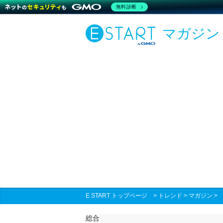
無料診断
マガジン
E START トップページ
>
トレンド
>
マガジン
総合