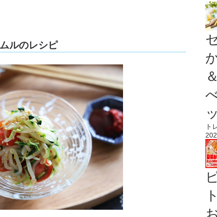
ムルのレシピ
ト
202
ト