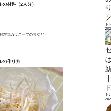
ルの材料（2人分）
ト
202
（顆粒鶏ガラスープの素など）
ルの作り方
ト
202