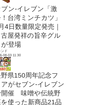
セブン-イレブン「激
辛！台湾ミンチカツ」
8月4日数量限定発売｜
名古屋発祥の旨辛グル
メが登場
レンド
6-08-03 11:30
長野県150周年記念フ
ェアがセブン-イレブン
で開催 味噌や伝統野
菜を使った新商品21品