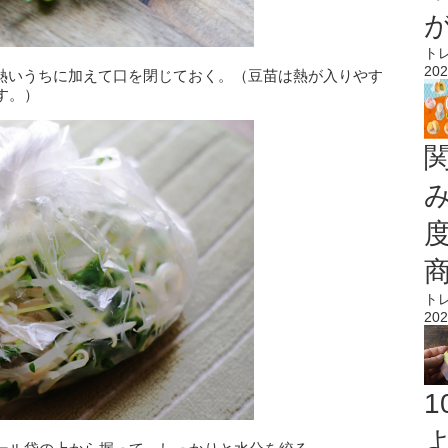
ト
202
が熱いうちに加えて口を閉じておく。（豆苗は熱が入りやす
す。）
ト
202