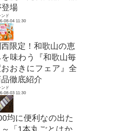
が登場
レンド
6-08-04 11:30
関西限定！和歌山の恵
みを味わう『和歌山毎
度おおきにフェア』全
商品徹底紹介
レンド
6-08-03 11:30
100均に便利なの出た
よ～「1本丸ごとはか