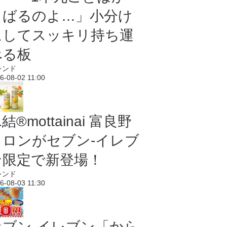
さばるのよ…」小分け
にしてスッキリ持ち運
べる板
レンド
6-08-02 11:00
結®mottainai 富良野
メロンがセブン‐イレブ
ン限定で新登場！
レンド
6-08-03 11:30
セブン‐イレブン「から