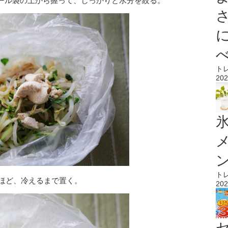
ール袋の上から握って、しっかりと水分を絞る。
ト
202
氷
ト
間ほど、冷えるまで置く。
202