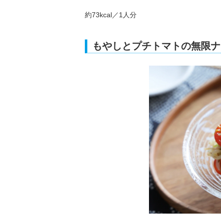
約73kcal／1人分
もやしとプチトマトの無限ナ