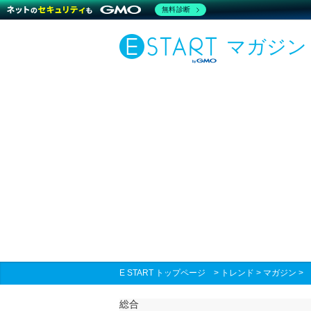
無料診断
マガジン
E START トップページ
>
トレンド
>
マガジン
総合