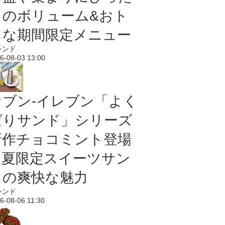
りのボリューム&おト
クな期間限定メニュー
レンド
6-08-03 13:00
セブン‐イレブン「よく
ばりサンド」シリーズ
新作チョコミント登場
｜夏限定スイーツサン
ドの爽快な魅力
レンド
6-08-06 11:30