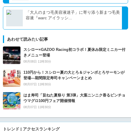
「大人のまつ毛美容液迷子」に寄り添う新まつ毛美
容液『warc アイラッシ...
あわせて読みたい記事
スシロー×GAZOO Racing初コラボ！夏休み限定ミニカー付
きメニュー登場
08月08日 11時30分
110円から！スシロー夏の大とろ＆ジャンボとろサーモンが
登場―期間限定寿司キャンペーンまとめ
08月07日 11時30分
はま寿司「旨ねた夏祭り 第3弾」大葉ニンニク香るビンチョ
ウマグロ100円フェア開催情報
08月07日 11時30分
トレンド | アクセスランキング