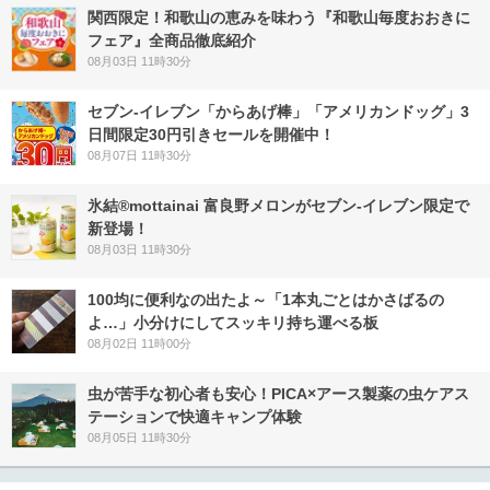
関西限定！和歌山の恵みを味わう『和歌山毎度おおきに
フェア』全商品徹底紹介
08月03日 11時30分
セブン‐イレブン「からあげ棒」「アメリカンドッグ」3
日間限定30円引きセールを開催中！
08月07日 11時30分
氷結®mottainai 富良野メロンがセブン‐イレブン限定で
新登場！
08月03日 11時30分
100均に便利なの出たよ～「1本丸ごとはかさばるの
よ…」小分けにしてスッキリ持ち運べる板
08月02日 11時00分
虫が苦手な初心者も安心！PICA×アース製薬の虫ケアス
テーションで快適キャンプ体験
08月05日 11時30分