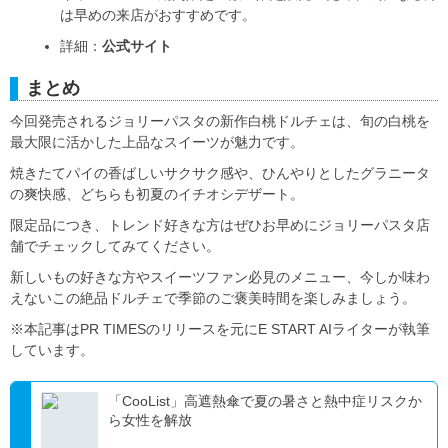
は早めの来店がおすすめです。
詳細：
公式サイト
まとめ
今回発売されるジョリーパスタの新作白桃ドルチェは、旬の白桃を
最大限に活かした上品なスイーツが魅力です。
焼きたてパイの香ばしいサクサク感や、ひんやりとしたグラニータ
の爽快感、どちらも初夏のイチオシデザート。
限定品につき、トレンド好きな方はぜひお早めにジョリーパスタ店
舗でチェックしてみてください。
新しいもの好きな方やスイーツファン必見のメニュー、今しか味わ
えないこの絶品ドルチェで季節のご褒美時間を楽しみましょう。
※本記事はPR TIMESのリリースを元にE START AIライターが執筆
しています。
「CooList」高遮熱傘で夏の暑さと熱中症リスクか
ら女性を解放