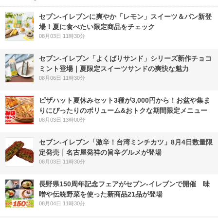
セブン‐イレブンに爽やか「レモン」スイーツ＆パン新登
場！夏に食べたい限定商品をチェック
08月03日 11時30分
セブン‐イレブン「よくばりサンド」シリーズ新作チョコ
ミント登場｜夏限定スイーツサンドの爽快な魅力
08月06日 11時30分
ピザハット夏休みセット3種が3,000円から！お盆や集ま
りにぴったりのボリューム&おトクな期間限定メニュー
08月03日 13時00分
セブン-イレブン「激辛！台湾ミンチカツ」8月4日数量限
定発売｜名古屋発祥の旨辛グルメが登場
08月03日 11時30分
長野県150周年記念フェアがセブン-イレブンで開催 味
噌や伝統野菜を使った新商品21品が登場
08月04日 11時30分