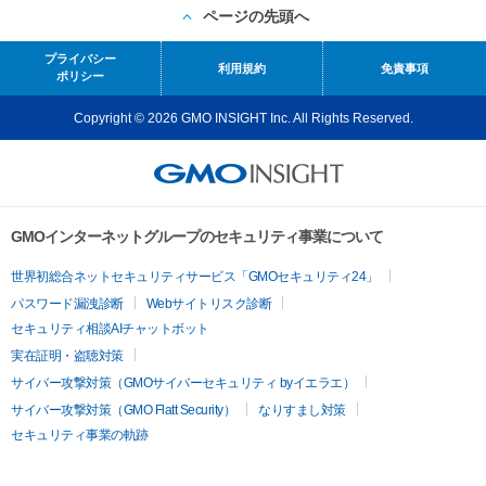
ページの先頭へ
プライバシー
利用規約
免責事項
ポリシー
Copyright © 2026 GMO INSIGHT Inc. All Rights Reserved.
GMOインターネットグループのセキュリティ事業について
世界初総合ネットセキュリティサービス「GMOセキュリティ24」
パスワード漏洩診断
Webサイトリスク診断
セキュリティ相談AIチャットボット
実在証明・盗聴対策
サイバー攻撃対策（GMOサイバーセキュリティ byイエラエ）
サイバー攻撃対策（GMO Flatt Security）
なりすまし対策
セキュリティ事業の軌跡