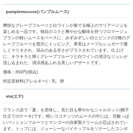
pamplemousse(パンプルムース)
爽快なグレープフルーツと白ワインが奏でる極上のマリアージュを
楽しめる一品です。独自のコクと爽やかな酸味を持つフロマージュ
ブランの軽いムースをベースに、みずみずしい白とピンクの2種のグ
レープフルーツを贅沢にトッピング。果実はメープルシュガーで優
しくマリネされ、深みのある甘さがプラスされています。仕上げ
に、キラキラと輝くグレープフルーツと白ワインの清涼なジュレが
流し込まれた、清涼感あふれる美しいデザートです。
価格：850円(税込)
特定原材料(アレルギー)：乳、卵
ete(エテ)
フランス語で「夏」を意味し、見た目も華やかなシャルロット(帽子
仕立てのケーキ)です。軽いココナッツのムースの中には、甘酸っぱ
いパッションフルーツとマンゴーの自家製クリームが忍ばされてい
ます。トップには、ジューシーなパイナップルをソテーしたコンポ