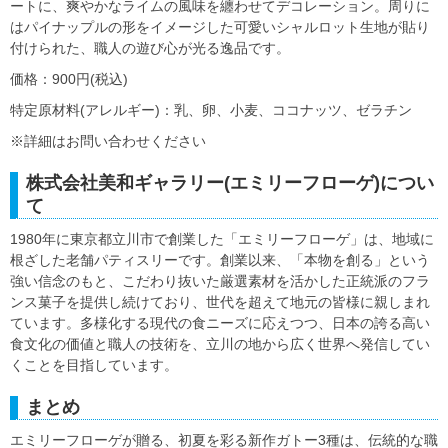
ートに、爽やかなライムの風味を纏わせてデコレーション。周りに
はパイナップルの形をイメージした可愛いシャルロット生地が貼り
付けられた、職人の遊び心が光る逸品です。
価格：900円(税込)
特定原材料(アレルギー)：乳、卵、小麦、ココナッツ、ゼラチン
※詳細はお問い合わせください
株式会社美和ギャラリー(エミリーフローゲ)につい
て
1980年に東京都立川市で創業した「エミリーフローゲ」は、地域に
根ざした老舗パティスリーです。創業以来、「本物を創る」という
強い信念のもと、こだわり抜いた厳選素材を活かした正統派のフラ
ンス菓子を提供し続けており、世代を超えて地元の皆様に親しまれ
ています。多様化する現代の食ニーズに応えつつ、日本の誇る高い
食文化の価値と職人の技術を、立川の地から広く世界へ発信してい
くことを目指しています。
まとめ
エミリーフローゲが贈る、初夏を彩る新作ガトー3種は、伝統的な職