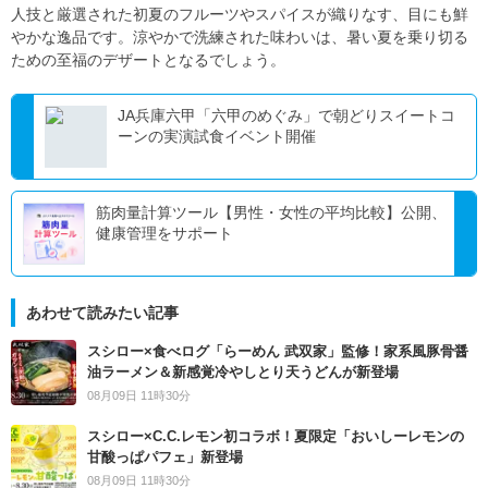
人技と厳選された初夏のフルーツやスパイスが織りなす、目にも鮮
やかな逸品です。涼やかで洗練された味わいは、暑い夏を乗り切る
ための至福のデザートとなるでしょう。
JA兵庫六甲「六甲のめぐみ」で朝どりスイートコ
ーンの実演試食イベント開催
筋肉量計算ツール【男性・女性の平均比較】公開、
健康管理をサポート
あわせて読みたい記事
スシロー×食べログ「らーめん 武双家」監修！家系風豚骨醤
油ラーメン＆新感覚冷やしとり天うどんが新登場
08月09日 11時30分
スシロー×C.C.レモン初コラボ！夏限定「おいしーレモンの
甘酸っぱパフェ」新登場
08月09日 11時30分