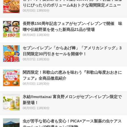
りにぴったりのボリューム&おトクな期間限定メニュー
08月03日 13時00分
長野県150周年記念フェアがセブン-イレブンで開催 味
噌や伝統野菜を使った新商品21品が登場
08月04日 11時30分
セブン‐イレブン「からあげ棒」「アメリカンドッグ」3
日間限定30円引きセールを開催中！
08月07日 11時30分
関西限定！和歌山の恵みを味わう『和歌山毎度おおきに
フェア』全商品徹底紹介
08月03日 11時30分
氷結®mottainai 富良野メロンがセブン‐イレブン限定で
新登場！
08月03日 11時30分
虫が苦手な初心者も安心！PICA×アース製薬の虫ケアス
テーションで快適キャンプ体験