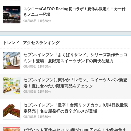
スシロー×GAZOO Racing初コラボ！夏休み限定ミニカー付
きメニュー登場
08月08日 11時30分
トレンド | アクセスランキング
セブン‐イレブン「よくばりサンド」シリーズ新作チョコ
ミント登場｜夏限定スイーツサンドの爽快な魅力
08月06日 11時30分
セブン‐イレブンに爽やか「レモン」スイーツ＆パン新登
場！夏に食べたい限定商品をチェック
08月03日 11時30分
セブン-イレブン「激辛！台湾ミンチカツ」8月4日数量限
定発売｜名古屋発祥の旨辛グルメが登場
08月03日 11時30分
ピザハット夏休みセット3種が3,000円から！お盆や集ま