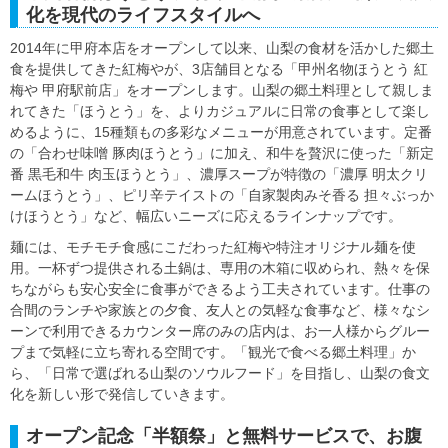
化を現代のライフスタイルへ
2014年に甲府本店をオープンして以来、山梨の食材を活かした郷土
食を提供してきた紅梅やが、3店舗目となる「甲州名物ほうとう 紅
梅や 甲府駅前店」をオープンします。山梨の郷土料理として親しま
れてきた「ほうとう」を、よりカジュアルに日常の食事として楽し
めるように、15種類もの多彩なメニューが用意されています。定番
の「合わせ味噌 豚肉ほうとう」に加え、和牛を贅沢に使った「新定
番 黒毛和牛 肉玉ほうとう」、濃厚スープが特徴の「濃厚 明太クリ
ームほうとう」、ピリ辛テイストの「自家製肉みそ香る 担々ぶっか
けほうとう」など、幅広いニーズに応えるラインナップです。
麺には、モチモチ食感にこだわった紅梅や特注オリジナル麺を使
用。一杯ずつ提供される土鍋は、専用の木箱に収められ、熱々を保
ちながらも安心安全に食事ができるよう工夫されています。仕事の
合間のランチや家族との夕食、友人との気軽な食事など、様々なシ
ーンで利用できるカウンター席のみの店内は、お一人様からグルー
プまで気軽に立ち寄れる空間です。「観光で食べる郷土料理」か
ら、「日常で選ばれる山梨のソウルフード」を目指し、山梨の食文
化を新しい形で発信していきます。
オープン記念「半額祭」と無料サービスで、お腹