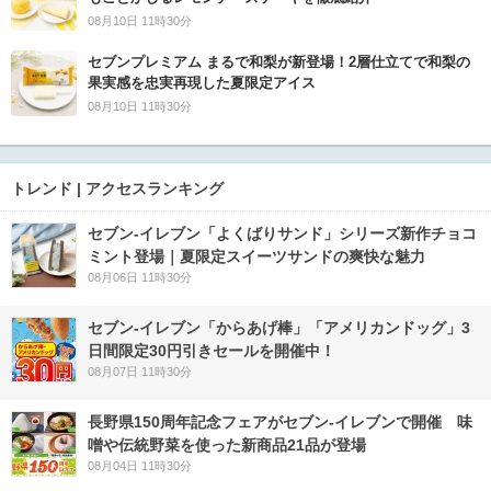
08月10日 11時30分
セブンプレミアム まるで和梨が新登場！2層仕立てで和梨の
果実感を忠実再現した夏限定アイス
08月10日 11時30分
トレンド | アクセスランキング
セブン‐イレブン「よくばりサンド」シリーズ新作チョコ
ミント登場｜夏限定スイーツサンドの爽快な魅力
08月06日 11時30分
セブン‐イレブン「からあげ棒」「アメリカンドッグ」3
日間限定30円引きセールを開催中！
08月07日 11時30分
長野県150周年記念フェアがセブン-イレブンで開催 味
噌や伝統野菜を使った新商品21品が登場
08月04日 11時30分