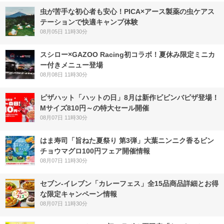
虫が苦手な初心者も安心！PICA×アース製薬の虫ケアス
テーションで快適キャンプ体験
08月05日 11時30分
スシロー×GAZOO Racing初コラボ！夏休み限定ミニカ
ー付きメニュー登場
08月08日 11時30分
ピザハット「ハットの日」8月は新作ビビンバピザ登場！
Mサイズ810円～の特大セール開催
08月07日 11時30分
はま寿司「旨ねた夏祭り 第3弾」大葉ニンニク香るビン
チョウマグロ100円フェア開催情報
08月07日 11時30分
セブン‐イレブン「カレーフェス」全15品商品詳細とお得
な限定キャンペーン情報
08月07日 11時30分