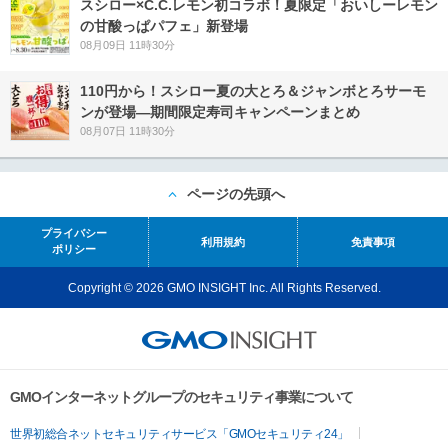
スシロー×C.C.レモン初コラボ！夏限定「おいしーレモン
の甘酸っぱパフェ」新登場
08月09日 11時30分
110円から！スシロー夏の大とろ＆ジャンボとろサーモ
ンが登場―期間限定寿司キャンペーンまとめ
08月07日 11時30分
ページの先頭へ
プライバシー
利用規約
免責事項
ポリシー
Copyright © 2026 GMO INSIGHT Inc. All Rights Reserved.
GMOインターネットグループのセキュリティ事業について
世界初総合ネットセキュリティサービス「GMOセキュリティ24」