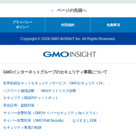
ページの先頭へ
プライバシー
利用規約
免責事項
ポリシー
Copyright © 2026 GMO INSIGHT Inc. All Rights Reserved.
GMOインターネットグループのセキュリティ事業について
世界初総合ネットセキュリティサービス「GMOセキュリティ24」
パスワード漏洩診断
Webサイトリスク診断
セキュリティ相談AIチャットボット
実在証明・盗聴対策
サイバー攻撃対策（GMOサイバーセキュリティ byイエラエ）
サイバー攻撃対策（GMO Flatt Security）
なりすまし対策
セキュリティ事業の軌跡