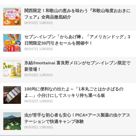
関西限定！和歌山の恵みを味わう『和歌山毎度おおきに
フェア』全商品徹底紹介
08月03日 11時30分
セブン‐イレブン「からあげ棒」「アメリカンドッグ」3
日間限定30円引きセールを開催中！
08月07日 11時30分
氷結®mottainai 富良野メロンがセブン‐イレブン限定で
新登場！
08月03日 11時30分
100均に便利なの出たよ～「1本丸ごとはかさばるの
よ…」小分けにしてスッキリ持ち運べる板
08月02日 11時00分
虫が苦手な初心者も安心！PICA×アース製薬の虫ケアス
テーションで快適キャンプ体験
08月05日 11時30分