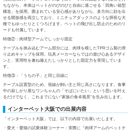
ちながら、本体はペットがのびのびと自由に過ごせる「四角い箱型
構造」を採用。囲まれている安心感がありながら、多方向に顔を出
せる開放感を両立しており、ミニチュアダックスのような胴長な犬
種でもゆったりとくつろげます。ペットの飛び出し防止のためのリ
ードも付属しています。
特徴②：肉球型アームでしっかり固定
テーブルを挟み込むアーム部分には、肉球を模したTPRゴム製の滑
り止めキャップを採用。玩具メーカーならではの遊び心あるデザイ
ンと、実用性を兼ね備えたしっかりとした固定力を実現していま
す。
特徴③：「うちの子」と同じ目線に
テーブル設置型のため、視線が飼い主と同じ高さになります。食事
中の寂しがり屋なワンちゃんの「そばにいたい」という思いを叶え
るだけでなく、これまでにない“家族の食卓風景”を生み出します。
インターペット大阪での出展内容
「インターペット大阪」では、以下の内容で出展いたします。
・愛犬・愛猫の試乗体験コーナー：実際に『肉球アームのペットチ