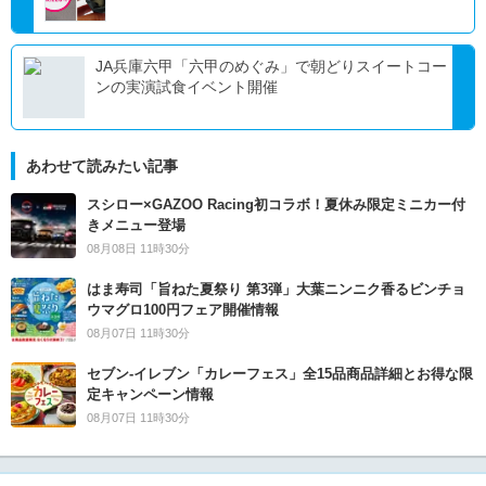
JA兵庫六甲「六甲のめぐみ」で朝どりスイートコー
ンの実演試食イベント開催
あわせて読みたい記事
スシロー×GAZOO Racing初コラボ！夏休み限定ミニカー付
きメニュー登場
08月08日 11時30分
はま寿司「旨ねた夏祭り 第3弾」大葉ニンニク香るビンチョ
ウマグロ100円フェア開催情報
08月07日 11時30分
セブン‐イレブン「カレーフェス」全15品商品詳細とお得な限
定キャンペーン情報
08月07日 11時30分