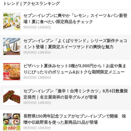
トレンド | アクセスランキング
セブン‐イレブンに爽やか「レモン」スイーツ＆パン新登
場！夏に食べたい限定商品をチェック
08月03日 11時30分
セブン‐イレブン「よくばりサンド」シリーズ新作チョコ
ミント登場｜夏限定スイーツサンドの爽快な魅力
08月06日 11時30分
ピザハット夏休みセット3種が3,000円から！お盆や集ま
りにぴったりのボリューム&おトクな期間限定メニュー
08月03日 13時00分
セブン-イレブン「激辛！台湾ミンチカツ」8月4日数量限
定発売｜名古屋発祥の旨辛グルメが登場
08月03日 11時30分
長野県150周年記念フェアがセブン-イレブンで開催 味
噌や伝統野菜を使った新商品21品が登場
08月04日 11時30分