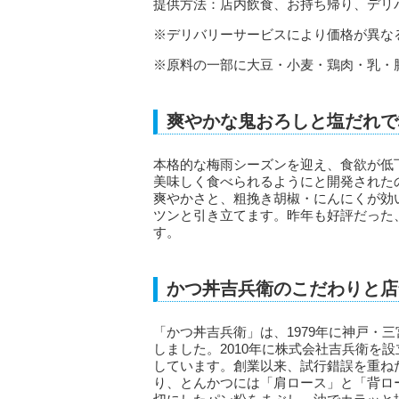
提供方法：店内飲食、お持ち帰り、デリ
※デリバリーサービスにより価格が異な
※原料の一部に大豆・小麦・鶏肉・乳・
爽やかな鬼おろしと塩だれで
本格的な梅雨シーズンを迎え、食欲が低
美味しく食べられるようにと開発された
爽やかさと、粗挽き胡椒・にんにくが効
ツンと引き立てます。昨年も好評だった
す。
かつ丼吉兵衛のこだわりと店
「かつ丼吉兵衛」は、1979年に神戸・
しました。2010年に株式会社吉兵衛を設
しています。創業以来、試行錯誤を重ね
り、とんかつには「肩ロース」と「背ロ