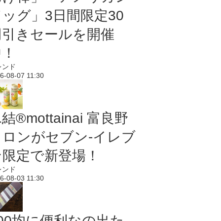
ドッグ」3日間限定30
円引きセールを開催
中！
レンド
6-08-07 11:30
結®mottainai 富良野
メロンがセブン‐イレブ
ン限定で新登場！
レンド
6-08-03 11:30
100均に便利なの出た