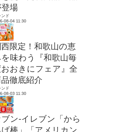
が登場
レンド
6-08-04 11:30
関西限定！和歌山の恵
みを味わう『和歌山毎
度おおきにフェア』全
商品徹底紹介
レンド
6-08-03 11:30
セブン‐イレブン「から
あげ棒」「アメリカン