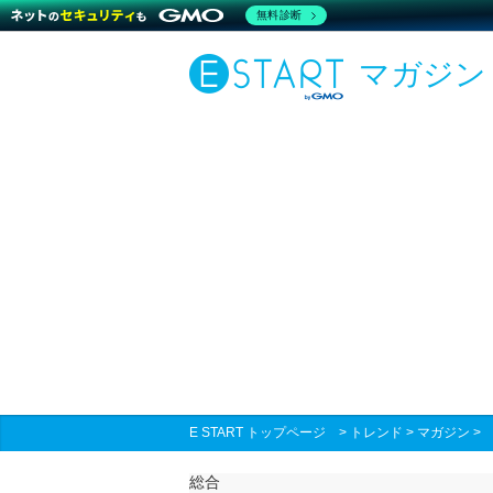
無料診断
マガジン
E START トップページ
>
トレンド
>
マガジン
総合