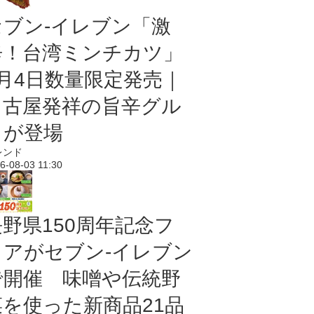
セブン-イレブン「激
辛！台湾ミンチカツ」
8月4日数量限定発売｜
名古屋発祥の旨辛グル
メが登場
レンド
6-08-03 11:30
長野県150周年記念フ
ェアがセブン-イレブン
で開催 味噌や伝統野
菜を使った新商品21品