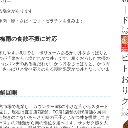
バリー
る場合があります
豚肉・卵・さば・ごま・ゼラチンを含みます
ト
202
梅雨の食欲不振に対応
下しやすい6月でも、ボリュームあるかつ丼をさっぱりと
のが「鬼おろし塩だれかつ丼」です。粗くおろした大根の
いたパンチのある塩だれが、かつ丼をさっぱりと、かつガ
ト
、さっぱりと食べ応えのある期間限定かつ丼となっていま
舗展開
三宮市場で創業し、カウンター6席の小さな店からスタート
ト
立し、現在は直営店7店舗、FC店1店舗の計8店舗を展開
202
た飽きのこないあっさり味の玉子とじかつ丼を提供してお
ース」の2種類から肉の部位を選べます。サクサク感を大