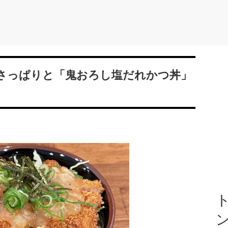
さっぱりと「鬼おろし塩だれかつ丼」
ト