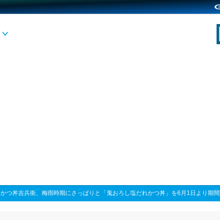
>
かつ丼吉兵衛、梅雨時期にさっぱりと「鬼おろし塩だれかつ丼」を6月1日より期間