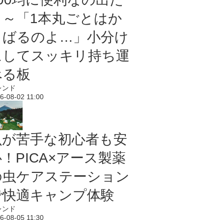
よ～「1本丸ごとはか
さばるのよ…」小分け
にしてスッキリ持ち運
べる板
レンド
6-08-02 11:00
虫が苦手な初心者も安
！PICA×アース製薬
の虫ケアステーション
で快適キャンプ体験
レンド
6-08-05 11:30