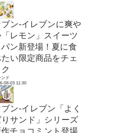
セブン‐イレブンに爽や
か「レモン」スイーツ
＆パン新登場！夏に食
べたい限定商品をチェ
ック
レンド
6-08-03 11:30
セブン‐イレブン「よく
ばりサンド」シリーズ
新作チョコミント登場