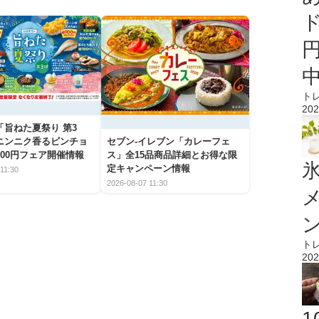
ト
202
「旨ねた夏祭り 第3
ニンニク香るビンチョ
セブン‐イレブン「カレーフェ
00円フェア開催情報
ス」全15品商品詳細とお得な限
氷
定キャンペーン情報
11:30
2026-08-07 11:30
ト
202