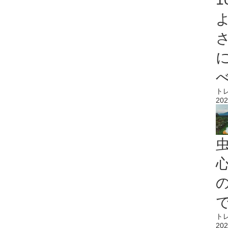
ト
202
心
ト
202