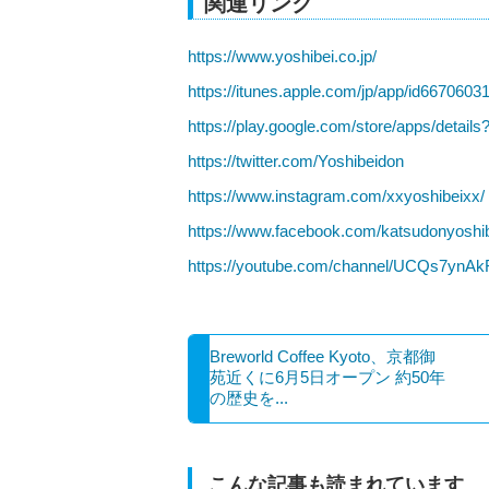
関連リンク
https://www.yoshibei.co.jp/
https://itunes.apple.com/jp/app/id6670603
https://play.google.com/store/apps/details
https://twitter.com/Yoshibeidon
https://www.instagram.com/xxyoshibeixx/
https://www.facebook.com/katsudonyoshi
https://youtube.com/channel/UCQs7y
Breworld Coffee Kyoto、京都御
苑近くに6月5日オープン 約50年
の歴史を...
こんな記事も読まれています