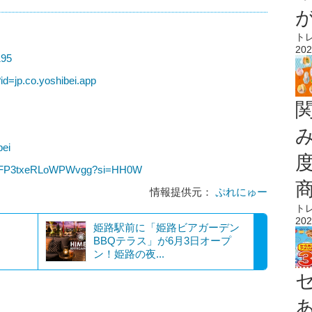
ト
202
195
?id=jp.co.yoshibei.app
bei
nAkFP3txeRLoWPWvgg?si=HH0W
情報提供元：
ぷれにゅー
ト
202
姫路駅前に「姫路ビアガーデン
BBQテラス」が6月3日オープ
ン！姫路の夜...