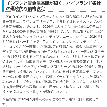
インフレと貴金属高騰が招く、ハイブランド各社
の継続的な価格改定
世界的なインフレと金・プラチナといった貴金属価格の歴史的な高
騰を背景に、ラグジュアリーブランド各社では数ヶ月スパンでの価
格改定が相次いでいます。2026年に入っても、金相場は1グラムあ
たり約26,000円前後の高値圏で推移しており、製品価格を押し上げ
る大きな要因となっています。ティファニーにおいても、2026年1
月20日にはハードウェア、Tスマイル、エルサ ペレッティ、ノッ
ト、ロックなど一部商品で価格改定が確認され、複数の買取専門メ
ディアでは平均約5%前後の改定と報じられました。一部の人気モデ
ルでは10%を超える上昇も見られます。さらに6月にも次の改定が見
込まれており、買取専門メディアやSNS上の利用者情報では、平均
約8%、ハードウェアなど一部の人気シリーズでは10〜20%台に達す
る可能性も指摘されています。これらの日付や改定率はティファニ
ー公式の公開発表ではなく、店頭・メール案内をもとにした情報と
みられます。ブランド側の価格改定が続く理由としては、原材料と
なる貴金属価格の高騰に加え、円安による輸入コストの増加、製
造・物流コストの上昇などが挙げられます。
※金相場は2026年5月時点の参考価格です。相場は日々変動しま
す。