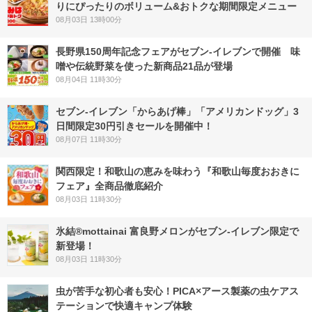
りにぴったりのボリューム&おトクな期間限定メニュー
08月03日 13時00分
長野県150周年記念フェアがセブン-イレブンで開催 味
噌や伝統野菜を使った新商品21品が登場
08月04日 11時30分
セブン‐イレブン「からあげ棒」「アメリカンドッグ」3
日間限定30円引きセールを開催中！
08月07日 11時30分
関西限定！和歌山の恵みを味わう『和歌山毎度おおきに
フェア』全商品徹底紹介
08月03日 11時30分
氷結®mottainai 富良野メロンがセブン‐イレブン限定で
新登場！
08月03日 11時30分
虫が苦手な初心者も安心！PICA×アース製薬の虫ケアス
テーションで快適キャンプ体験