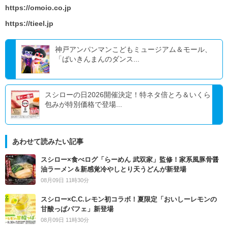
https://omoio.co.jp
https://tieel.jp
神戸アンパンマンこどもミュージアム＆モール、
「ばいきんまんのダンス...
スシローの日2026開催決定！特ネタ倍とろ＆いくら
包みが特別価格で登場...
あわせて読みたい記事
スシロー×食べログ「らーめん 武双家」監修！家系風豚骨醤
油ラーメン＆新感覚冷やしとり天うどんが新登場
08月09日 11時30分
スシロー×C.C.レモン初コラボ！夏限定「おいしーレモンの
甘酸っぱパフェ」新登場
08月09日 11時30分