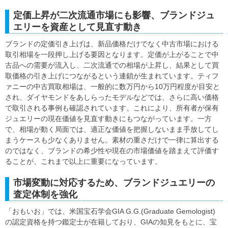
定価上昇が二次流通市場にも影響、ブランドジュ
エリーを資産として見直す動き
ブランドの定価引き上げは、新品価格だけでなく中古市場における
取引相場を一段押し上げる要因となります。定価が上がることで中
古品への需要が流入し、二次流通での相場が上昇し、結果として買
取価格の引き上げにつながるという連鎖が生まれています。ティフ
ァニーの中古買取相場は、一般的に数万円から10万円程度が目安と
され、ダイヤモンドをあしらったモデルなどでは、さらに高い価格
で取引される事例も確認されています。これにより、所有者が保有
ジュエリーの現在価値を見直す動きにもつながっています。一方
で、相場が動く局面では、適正な価値を把握しないまま手放してし
まうケースも少なくありません。素材の重さだけで一律に算出する
のではなく、ブランドの希少性や現在の市場価値を踏まえて評価す
ることが、これまで以上に重要になっています。
市場変動に対応するため、ブランドジュエリーの
査定体制を強化
「おもいお」では、米国宝石学会GIA G.G.(Graduate Gemologist)
の認定資格を持つ鑑定士が在籍しており、GIAの知見をもとに、宝