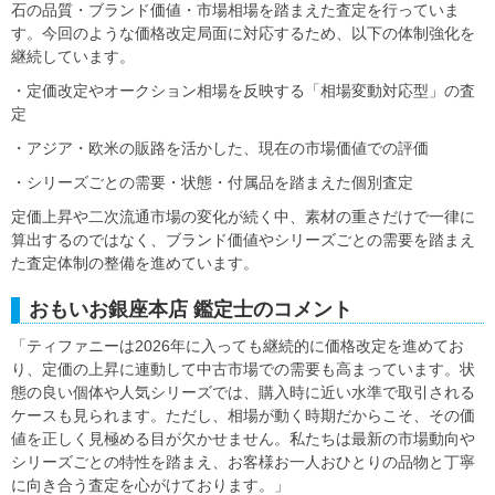
石の品質・ブランド価値・市場相場を踏まえた査定を行っていま
す。今回のような価格改定局面に対応するため、以下の体制強化を
継続しています。
・定価改定やオークション相場を反映する「相場変動対応型」の査
定
・アジア・欧米の販路を活かした、現在の市場価値での評価
・シリーズごとの需要・状態・付属品を踏まえた個別査定
定価上昇や二次流通市場の変化が続く中、素材の重さだけで一律に
算出するのではなく、ブランド価値やシリーズごとの需要を踏まえ
た査定体制の整備を進めています。
おもいお銀座本店 鑑定士のコメント
「ティファニーは2026年に入っても継続的に価格改定を進めてお
り、定価の上昇に連動して中古市場での需要も高まっています。状
態の良い個体や人気シリーズでは、購入時に近い水準で取引される
ケースも見られます。ただし、相場が動く時期だからこそ、その価
値を正しく見極める目が欠かせません。私たちは最新の市場動向や
シリーズごとの特性を踏まえ、お客様お一人おひとりの品物と丁寧
に向き合う査定を心がけております。」