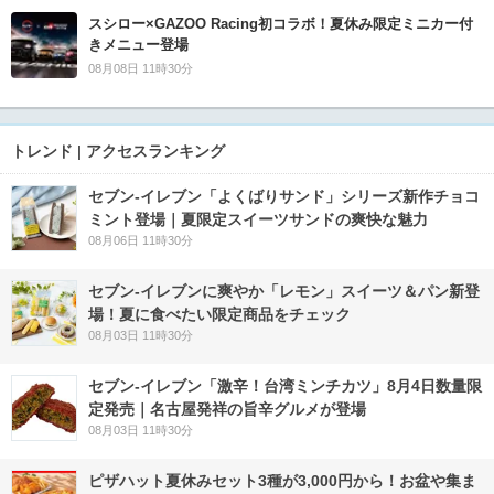
スシロー×GAZOO Racing初コラボ！夏休み限定ミニカー付
きメニュー登場
08月08日 11時30分
トレンド | アクセスランキング
セブン‐イレブン「よくばりサンド」シリーズ新作チョコ
ミント登場｜夏限定スイーツサンドの爽快な魅力
08月06日 11時30分
セブン‐イレブンに爽やか「レモン」スイーツ＆パン新登
場！夏に食べたい限定商品をチェック
08月03日 11時30分
セブン-イレブン「激辛！台湾ミンチカツ」8月4日数量限
定発売｜名古屋発祥の旨辛グルメが登場
08月03日 11時30分
ピザハット夏休みセット3種が3,000円から！お盆や集ま