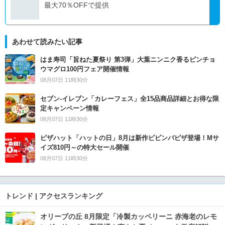
最大70％OFFで提供
あわせて読みたい記事
はま寿司「旨ねた夏祭り 第3弾」大葉ニンニク香るビンチョ
ウマグロ100円フェア開催情報
08月07日 11時30分
セブン‐イレブン「カレーフェス」全15品商品詳細とお得な限
定キャンペーン情報
08月07日 11時30分
ピザハット「ハットの日」8月は新作ビビンバピザ登場！Mサ
イズ810円～の特大セール開催
08月07日 11時30分
トレンド | アクセスランキング
オリーブの丘 8月限定「冷製カッペリーニ 赤海老のレモ