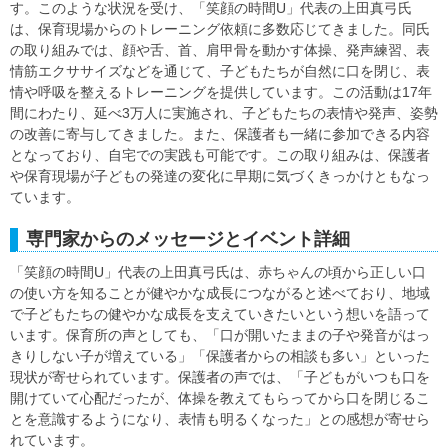
す。このような状況を受け、「笑顔の時間U」代表の上田真弓氏
は、保育現場からのトレーニング依頼に多数応じてきました。同氏
の取り組みでは、顔や舌、首、肩甲骨を動かす体操、発声練習、表
情筋エクササイズなどを通じて、子どもたちが自然に口を閉じ、表
情や呼吸を整えるトレーニングを提供しています。この活動は17年
間にわたり、延べ3万人に実施され、子どもたちの表情や発声、姿勢
の改善に寄与してきました。また、保護者も一緒に参加できる内容
となっており、自宅での実践も可能です。この取り組みは、保護者
や保育現場が子どもの発達の変化に早期に気づくきっかけともなっ
ています。
専門家からのメッセージとイベント詳細
「笑顔の時間U」代表の上田真弓氏は、赤ちゃんの頃から正しい口
の使い方を知ることが健やかな成長につながると述べており、地域
で子どもたちの健やかな成長を支えていきたいという想いを語って
います。保育所の声としても、「口が開いたままの子や発音がはっ
きりしない子が増えている」「保護者からの相談も多い」といった
現状が寄せられています。保護者の声では、「子どもがいつも口を
開けていて心配だったが、体操を教えてもらってから口を閉じるこ
とを意識するようになり、表情も明るくなった」との感想が寄せら
れています。