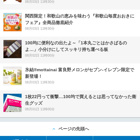
08月03日 11時30分
関西限定！和歌山の恵みを味わう『和歌山毎度おおきに
フェア』全商品徹底紹介
08月03日 11時30分
100均に便利なの出たよ～「1本丸ごとはかさばるの
よ…」小分けにしてスッキリ持ち運べる板
08月02日 11時00分
氷結®mottainai 富良野メロンがセブン‐イレブン限定で
新登場！
08月03日 11時30分
1枚22円って衝撃…100均で買えるとは思ってなかった衛
生グッズ
08月01日 11時00分
ページの先頭へ