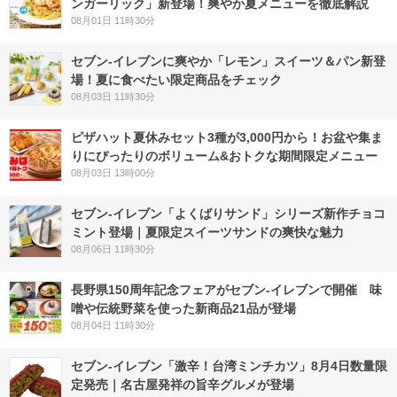
ンガーリック」新登場！爽やか夏メニューを徹底解説
08月01日 11時30分
セブン‐イレブンに爽やか「レモン」スイーツ＆パン新登
場！夏に食べたい限定商品をチェック
08月03日 11時30分
ピザハット夏休みセット3種が3,000円から！お盆や集ま
りにぴったりのボリューム&おトクな期間限定メニュー
08月03日 13時00分
セブン‐イレブン「よくばりサンド」シリーズ新作チョコ
ミント登場｜夏限定スイーツサンドの爽快な魅力
08月06日 11時30分
長野県150周年記念フェアがセブン-イレブンで開催 味
噌や伝統野菜を使った新商品21品が登場
08月04日 11時30分
セブン-イレブン「激辛！台湾ミンチカツ」8月4日数量限
定発売｜名古屋発祥の旨辛グルメが登場