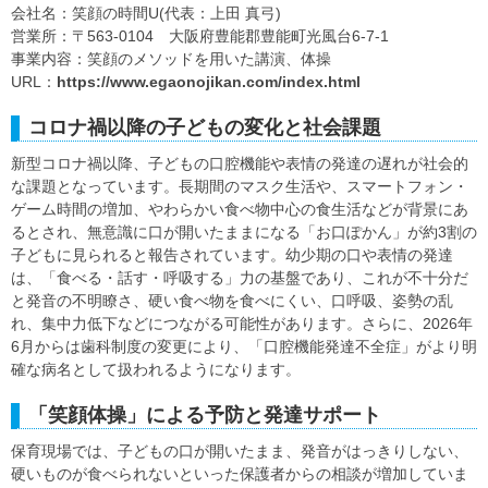
会社名：笑顔の時間U(代表：上田 真弓)
営業所：〒563-0104 大阪府豊能郡豊能町光風台6-7-1
事業内容：笑顔のメソッドを用いた講演、体操
URL：
https://www.egaonojikan.com/index.html
コロナ禍以降の子どもの変化と社会課題
新型コロナ禍以降、子どもの口腔機能や表情の発達の遅れが社会的
な課題となっています。長期間のマスク生活や、スマートフォン・
ゲーム時間の増加、やわらかい食べ物中心の食生活などが背景にあ
るとされ、無意識に口が開いたままになる「お口ぽかん」が約3割の
子どもに見られると報告されています。幼少期の口や表情の発達
は、「食べる・話す・呼吸する」力の基盤であり、これが不十分だ
と発音の不明瞭さ、硬い食べ物を食べにくい、口呼吸、姿勢の乱
れ、集中力低下などにつながる可能性があります。さらに、2026年
6月からは歯科制度の変更により、「口腔機能発達不全症」がより明
確な病名として扱われるようになります。
「笑顔体操」による予防と発達サポート
保育現場では、子どもの口が開いたまま、発音がはっきりしない、
硬いものが食べられないといった保護者からの相談が増加していま