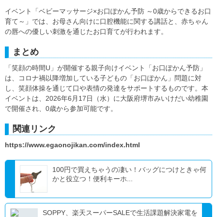
イベント「ベビーマッサージ×お口ぽかん予防 ～0歳からできるお口
育て～」では、お母さん向けに口腔機能に関する講話と、赤ちゃん
の唇への優しい刺激を通じたお口育てが行われます。
まとめ
「笑顔の時間U」が開催する親子向けイベント「お口ぽかん予防」
は、コロナ禍以降増加している子どもの「お口ぽかん」問題に対
し、笑顔体操を通じて口や表情の発達をサポートするものです。本
イベントは、2026年6月17日（水）に大阪府堺市みいけだい幼稚園
で開催され、0歳から参加可能です。
関連リンク
https://www.egaonojikan.com/index.html
100円で買えちゃうの凄い！バッグにつけときゃ何
かと役立つ！便利キーホ...
SOPPY、楽天スーパーSALEで生活課題解決家電を