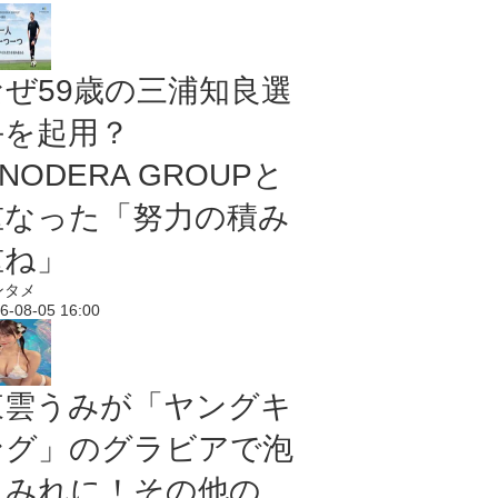
なぜ59歳の三浦知良選
手を起用？
NODERA GROUPと
重なった「努力の積み
重ね」
ンタメ
6-08-05 16:00
東雲うみが「ヤングキ
ング」のグラビアで泡
まみれに！その他の