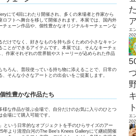
s Galleryにて4回にわたり開催され、多くの来場者と作家から
座ロフトへ舞台を移して開催されます。本展では、国内外
ーチェーン作品や、個性豊かなオリジナルキーチェーンな
エ
202
るだけでなく、好きなものを持ち歩くための小さなキャン
ることができるアイテムです。本展では、そんなキーチェ
釈し、作家それぞれの世界観やストーリーが込められた作品
もちろん、普段使っている持ち物に添えることで、日常の
る、そんな小さなアートとの出会いをご提案します。
個性豊かな作品たち
多様な作品が並ぶ会場で、自分だけのお気に入りのひとつ
は会場にて購入可能です。
エ
202
ェーン」という日常的なオブジェクトを手のひらサイズのアー
清澄白河のThe Bee's Knees Galleryにて継続開催