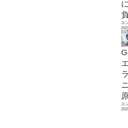
エ
202
G
エ
エ
202