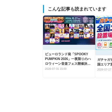
こんな記事も読まれています
ピューロランド発「SPOOKY
PUMPKIN 2026」一夜限りのハ
ガチャガ
ロウィーン音楽フェス開催決
国エリア別
定！
2026-07-31 15:00
2026-07-17 