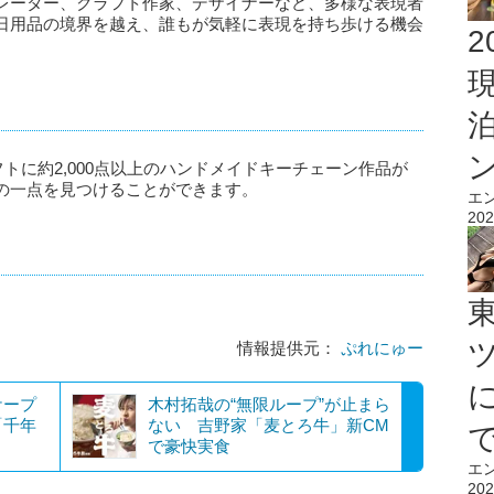
レーター、クラフト作家、デザイナーなど、多様な表現者
日用品の境界を越え、誰もが気軽に表現を持ち歩ける機会
2
座ロフトに約2,000点以上のハンドメイドキーチェーン作品が
の一点を見つけることができます。
エ
202
情報提供元：
ぷれにゅー
ケープ
木村拓哉の“無限ループ”が止まら
「千年
ない 吉野家「麦とろ牛」新CM
で豪快実食
エ
202