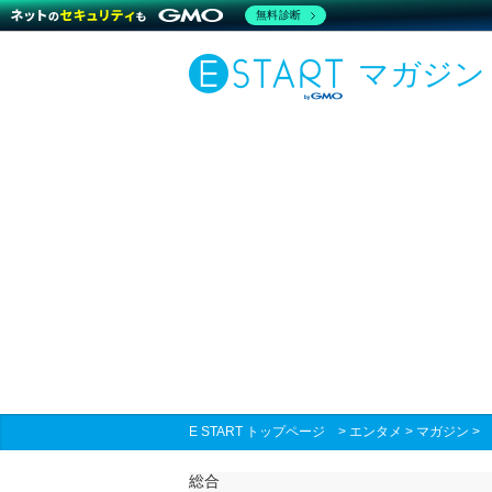
無料診断
マガジン
E START トップページ
>
エンタメ
>
マガジン
総合