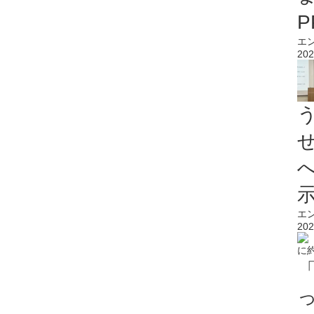
エ
202
エ
202