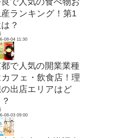
奈良で人気の食べ物お
土産ランキング！第1
位は？
済
6-08-04 11:30
京都で人気の開業業種
はカフェ・飲食店！理
想の出店エリアはど
こ？
済
6-08-03 09:00