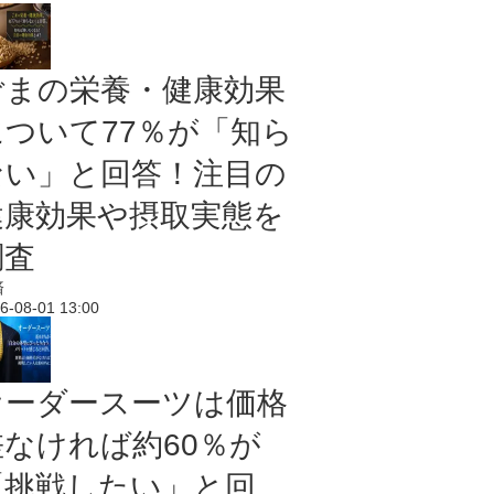
ごまの栄養・健康効果
について77％が「知ら
ない」と回答！注目の
健康効果や摂取実態を
調査
済
6-08-01 13:00
オーダースーツは価格
差なければ約60％が
「挑戦したい」と回