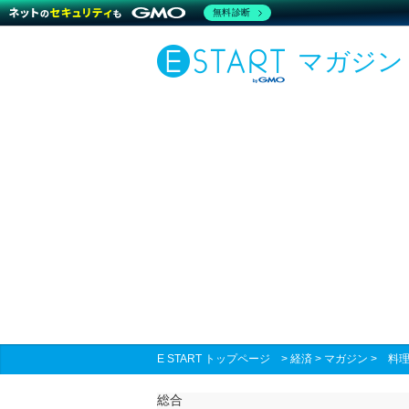
無料診断
マガジン
E START トップページ
>
経済
>
マガジン
>
料
総合