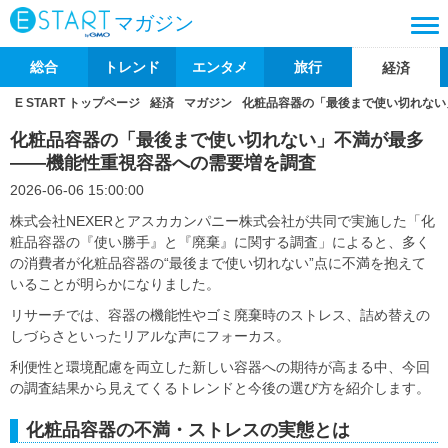
マガジン
総合
トレンド
エンタメ
旅行
経済
E START トップページ
経済
マガジン
化粧品容器の「最後まで使い切れない
化粧品容器の「最後まで使い切れない」不満が最多
――機能性重視容器への需要増を調査
2026-06-06 15:00:00
株式会社NEXERとアスカカンパニー株式会社が共同で実施した「化
粧品容器の『使い勝手』と『廃棄』に関する調査」によると、多く
の消費者が化粧品容器の“最後まで使い切れない”点に不満を抱えて
いることが明らかになりました。
リサーチでは、容器の機能性やゴミ廃棄時のストレス、詰め替えの
しづらさといったリアルな声にフォーカス。
利便性と環境配慮を両立した新しい容器への期待が高まる中、今回
の調査結果から見えてくるトレンドと今後の選び方を紹介します。
化粧品容器の不満・ストレスの実態とは