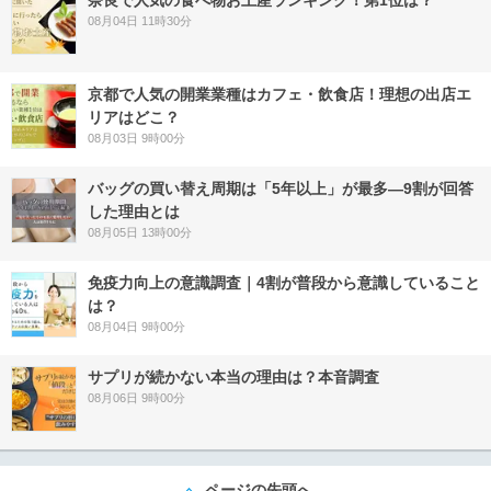
奈良で人気の食べ物お土産ランキング！第1位は？
08月04日 11時30分
京都で人気の開業業種はカフェ・飲食店！理想の出店エ
リアはどこ？
08月03日 9時00分
バッグの買い替え周期は「5年以上」が最多―9割が回答
した理由とは
08月05日 13時00分
免疫力向上の意識調査｜4割が普段から意識していること
は？
08月04日 9時00分
サプリが続かない本当の理由は？本音調査
08月06日 9時00分
ページの先頭へ