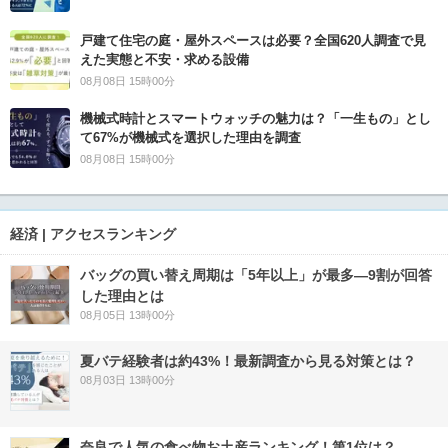
戸建て住宅の庭・屋外スペースは必要？全国620人調査で見
えた実態と不安・求める設備
08月08日 15時00分
機械式時計とスマートウォッチの魅力は？「一生もの」とし
て67%が機械式を選択した理由を調査
08月08日 15時00分
経済 | アクセスランキング
バッグの買い替え周期は「5年以上」が最多―9割が回答
した理由とは
08月05日 13時00分
夏バテ経験者は約43%！最新調査から見る対策とは？
08月03日 13時00分
奈良で人気の食べ物お土産ランキング！第1位は？