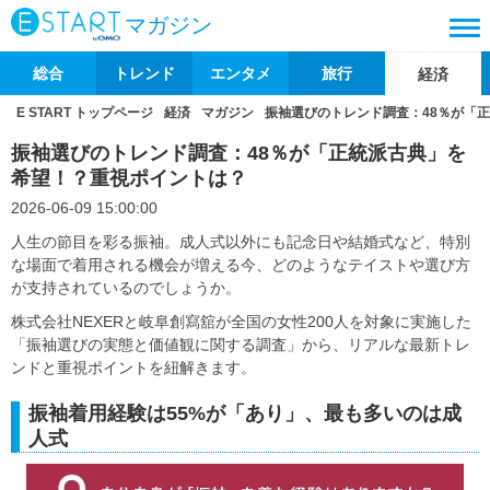
マガジン
総合
トレンド
エンタメ
旅行
経済
E START トップページ
経済
マガジン
振袖選びのトレンド調査：48％が「
振袖選びのトレンド調査：48％が「正統派古典」を
希望！？重視ポイントは？
2026-06-09 15:00:00
人生の節目を彩る振袖。成人式以外にも記念日や結婚式など、特別
な場面で着用される機会が増える今、どのようなテイストや選び方
が支持されているのでしょうか。
株式会社NEXERと岐阜創寫舘が全国の女性200人を対象に実施した
「振袖選びの実態と価値観に関する調査」から、リアルな最新トレ
ンドと重視ポイントを紐解きます。
振袖着用経験は55%が「あり」、最も多いのは成
人式