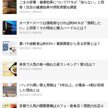
ごまの栄養・健康効果について77％が「知らない」と回
答！注目の健康効果や摂取実態を調査
08月01日 13時00分
オーダースーツは価格差なければ約60％が「挑戦した
い」と回答！その理由と購入ハードルとは？
08月02日 13時00分
夏バテ経験者は約43%！最新調査から見る対策とは？
08月03日 13時00分
奈良で人気の食べ物お土産ランキング！第1位は？
08月04日 11時30分
バッグの買い替え周期は「5年以上」が最多―9割が回答
した理由とは
08月05日 13時00分
京都で人気の開業業種はカフェ・飲食店！理想の出店エ