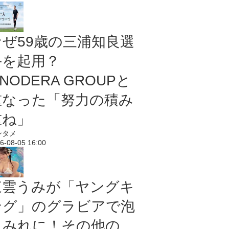
なぜ59歳の三浦知良選
手を起用？
NODERA GROUPと
重なった「努力の積み
重ね」
ンタメ
6-08-05 16:00
東雲うみが「ヤングキ
ング」のグラビアで泡
まみれに！その他の