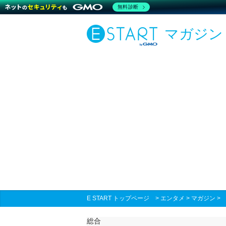
無料診断
マガジン
E START トップページ
>
エンタメ
>
マガジン
総合