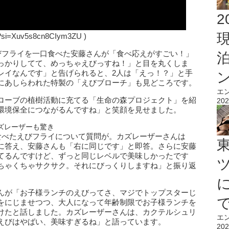
2
8?si=Xuv5s8cn8CIym3ZU )
びフライを一口食べた安藤さんが「食べ応えがすごい！」
っかりしてて、めっちゃえびっすね！」と目を丸くしま
レイなんです」と告げられると、2人は「えっ！？」と手
にあしらわれた特製の「えびブローチ」も見どころです。
エ
ローブの植樹活動に充てる「生命の森プロジェクト」を紹
202
環境保全につながるんですね」と笑顔を見せました。
カズレーザーも驚き
食べたえびフライについて質問が。カズレーザーさんは
に答え、安藤さんも「右に同じです」と即答。さらに安藤
てるんですけど、ずっと同じレベルで美味しかったです
ちゃくちゃサクサク。それにびっくりしますね」と振り返
んが「お子様ランチのえびってさ、マジでトップスターじ
をにじませつつ、大人になって年齢制限でお子様ランチを
けたと話しました。カズレーザーさんは、カクテルシュリ
エ
えびはやばい、美味すぎるね」と語っています。
202