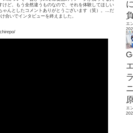
すけど。もう全然違うものなので、それを体験してほしい
ちゃんとしたコメントありがとうございます（笑）。…だ
掛け合いでインタビューを終えました。
エ
202
chirepo/
G
エ
エ
202