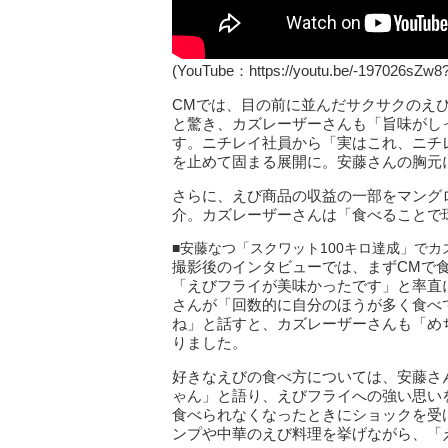
(YouTube：https://youtu.be/-197026sZw
CMでは、目の前に並んだサクサクのえ
と驚き、カズレーザーさんも「旨味がし
す。ニチレイ社員から「実はこれ、ニチ
を止めて固まる展開に。安藤さんの胸元
さらに、えび商品の収益の一部をマング
介。カズレーザーさんは「食べることで
■安藤なつ「スクワット100キロ達成」で
撮影後のインタビューでは、まずCMで
「えびフライが美味かったです」と率直
さんが「回数的に自分のほうが多く食べ
ね」と話すと、カズレーザーさんも「め
りました。
好きなえびの食べ方については、安藤さ
ゃん」と語り、えびフライへの強い思い
食べられなくなったときにショックを受
ンプや中華のえび料理を挙げながら、「