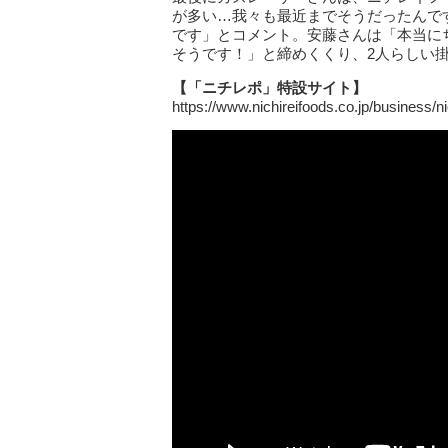
が多い…我々も最近までそうだったんで
です」とコメント。安藤さんは「本当に
そうです！」と締めくくり、2人らしい
【「ニチレポ」特設サイト】
https://www.nichireifoods.co.jp/business/ni