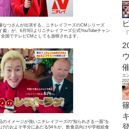
藤なつさんが出演する、ニチレイフーズのCMシリーズ
」が、6月9日よりニチレイフーズ公式YouTubeチャン
「
り全国でテレビCMとしても放映されます。
エ
202
品のイメージが強いニチレイフーズの“知られざる一面”を
上げのおよそ半分にあたる54％が、飲食店向けや学校給食