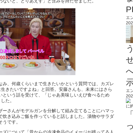
わないと、とりあえず」と含みを持たせました。
エ
202
なみ、何歳くらいまで生きたいかという質問では、カズレ
では生きたいですよね」と回答。安藤さんも、未来にはさら
エ
いという話を受けて、「じゃあ美味しいえび食べるため
202
ました。
ザーさんがモデルガンを分解して組み立てることにハマっ
で炊き込みご飯を作っていると話しました。漬物やサラダ
そうです。
ーズについて「昔からの冷凍食品のイメージが残ってる人