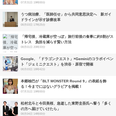
07月31日 19時00分
うつ病治療、「医師任せ」から共同意思決定へ 新ガイ
ドラインが示す診療改革
08月03日 17時25分
「帰宅後、冷蔵庫が空っぽ」旅行前後の食事に約5割がス
トレス 負担を減らす賢い方法
08月01日 20時33分
Google、「ドラゴンクエスト」×Geminiのコラボイベン
ト「ジェミニクエスト」を渋谷・原宿で開催
08月03日 18時42分
本郷柚巴が「BLT MONSTER Round 9」の表紙を飾
る！今までにはないグラビアを掲載！
07月31日 19時00分
松村北斗と今田美桜、急逝した東野圭吾氏へ誓う「多く
の方へ届けていけたら」
08月04日 14時00分