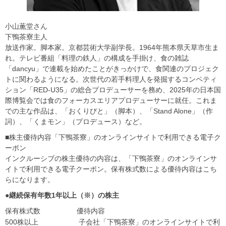
小山薫堂さん
下鴨茶寮主人
放送作家。脚本家。京都芸術大学副学長。1964年熊本県天草市生ま
れ。テレビ番組「料理の鉄人」の構成を手掛け、食の雑誌
「dancyu」で連載を始めたことがきっかけで、食関連のプロジェク
トに関わるようになる。次世代の若手料理人を発掘するコンペティ
ション「RED-U35」の総合プロデューサーを務め、2025年の日本国
際博覧会では食のフォーカスエリアプロデューサーに就任。これま
での主な作品は、「おくりびと」（脚本）、「Stand Alone」（作
詞）、「くまモン」（プロデュース）など。
■株主優待内容「下鴨茶寮」のオンラインサイトで利用できる電子ク
ーポン
インクルーシブの株主優待の内容は、「下鴨茶寮」のオンラインサ
イトで利用できる電子クーポン。保有株式数による優待内容はこち
らになります。
●継続保有年数1年以上（※）の株主
保有株式数
優待内容
500株以上
子会社「下鴨茶寮」のオンラインサイトで利