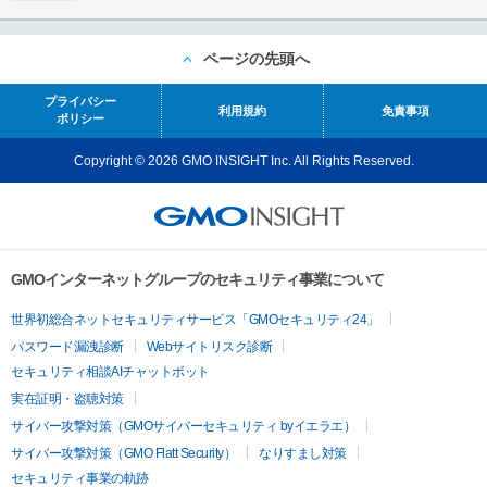
ページの先頭へ
プライバシー
利用規約
免責事項
ポリシー
Copyright © 2026 GMO INSIGHT Inc. All Rights Reserved.
GMOインターネットグループのセキュリティ事業について
世界初総合ネットセキュリティサービス「GMOセキュリティ24」
パスワード漏洩診断
Webサイトリスク診断
セキュリティ相談AIチャットボット
実在証明・盗聴対策
サイバー攻撃対策（GMOサイバーセキュリティ byイエラエ）
サイバー攻撃対策（GMO Flatt Security）
なりすまし対策
セキュリティ事業の軌跡