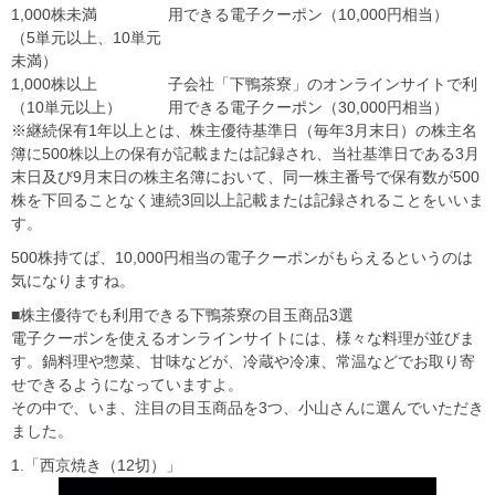
1,000株未満
用できる電子クーポン（10,000円相当）
（5単元以上、10単元
未満）
1,000株以上
子会社「下鴨茶寮」のオンラインサイトで利
（10単元以上）
用できる電子クーポン（30,000円相当）
※継続保有1年以上とは、株主優待基準日（毎年3月末日）の株主名
簿に500株以上の保有が記載または記録され、当社基準日である3月
末日及び9月末日の株主名簿において、同一株主番号で保有数が500
株を下回ることなく連続3回以上記載または記録されることをいいま
す。
500株持てば、10,000円相当の電子クーポンがもらえるというのは
気になりますね。
■株主優待でも利用できる下鴨茶寮の目玉商品3選
電子クーポンを使えるオンラインサイトには、様々な料理が並びま
す。鍋料理や惣菜、甘味などが、冷蔵や冷凍、常温などでお取り寄
せできるようになっていますよ。
その中で、いま、注目の目玉商品を3つ、小山さんに選んでいただき
ました。
1.「西京焼き（12切）」