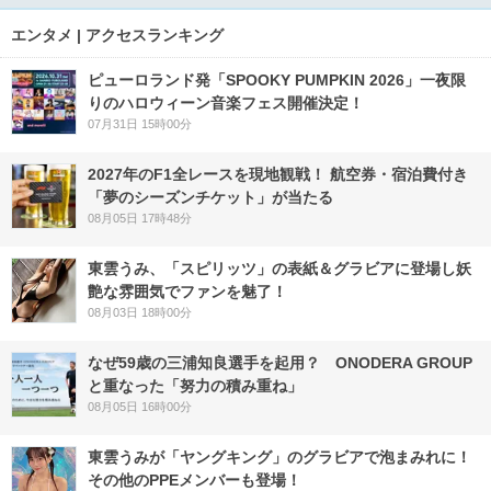
エンタメ | アクセスランキング
ピューロランド発「SPOOKY PUMPKIN 2026」一夜限
りのハロウィーン音楽フェス開催決定！
07月31日 15時00分
2027年のF1全レースを現地観戦！ 航空券・宿泊費付き
「夢のシーズンチケット」が当たる
08月05日 17時48分
東雲うみ、「スピリッツ」の表紙＆グラビアに登場し妖
艶な雰囲気でファンを魅了！
08月03日 18時00分
なぜ59歳の三浦知良選手を起用？ ONODERA GROUP
と重なった「努力の積み重ね」
08月05日 16時00分
東雲うみが「ヤングキング」のグラビアで泡まみれに！
その他のPPEメンバーも登場！