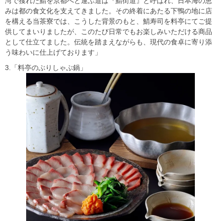
湾で獲れた鯖を京都へと運ぶ道は『鯖街道』と呼ばれ、日本海の恵
みは都の食文化を支えてきました。その終着にあたる下鴨の地に店
を構える当茶寮では、こうした背景のもと、鯖寿司を料亭にてご提
供してまいりましたが、このたび日常でもお楽しみいただける商品
として仕立てました。伝統を踏まえながらも、現代の食卓に寄り添
う味わいに仕上げております」
3.「料亭のぶりしゃぶ鍋」