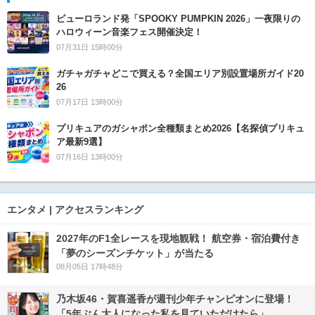
ピューロランド発「SPOOKY PUMPKIN 2026」一夜限りの
ハロウィーン音楽フェス開催決定！
07月31日 15時00分
ガチャガチャどこで買える？全国エリア別設置場所ガイド20
26
07月17日 13時00分
プリキュアのガシャポン全種類まとめ2026【名探偵プリキュ
ア最新9選】
07月16日 13時00分
エンタメ | アクセスランキング
2027年のF1全レースを現地観戦！ 航空券・宿泊費付き
「夢のシーズンチケット」が当たる
08月05日 17時48分
乃木坂46・賀喜遥香が週刊少年チャンピオンに登場！
「5年ぶん大人になった私を見ていただけたら」