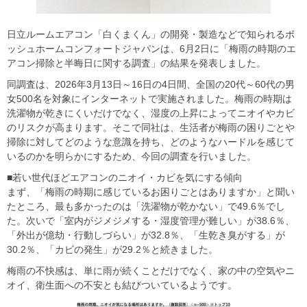
日立ルームエアコン「白くまくん」の開発・製造などで知られるボ
ッシュホームコンフォートジャパンは、6月2日に「梅雨の時期のエ
アコン掃除と半晦日に関する調査」の結果を発表しました。
同調査は、2026年3月13日～16日の4日間、全国の20代～60代の男
女500名を対象にインターネットで実施されました。梅雨の時期は
洗濯物が乾きにくいだけでなく、湿度の上昇によってニオイやカビ
のリスクが高まります。そこで同社は、生活者が梅雨の困りごとや
掃除に対してどのような意識を持ち、どのようなハードルを感じて
いるのかを明らかにするため、今回の調査を行いました。
■若い世代ほどエアコンのニオイ・カビを気にする傾向
まず、「梅雨の時期に感じているお困りごとはありますか」と聞い
たところ、最も多かったのは「洗濯物が乾かない」で49.6％でし
た。次いで「室内がジメジメする・湿度管理が難しい」が38.6％、
「外出が億劫・行動しづらい」が32.8％、「生乾き臭がする」が
30.2％、「カビの発生」が29.2％と続きました。
梅雨の不快感は、単に雨が続くことだけでなく、家の中の空気やニ
オイ、衛生面への不安とも結びついているようです。