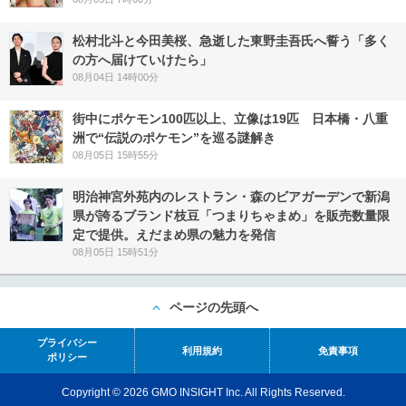
松村北斗と今田美桜、急逝した東野圭吾氏へ誓う「多く
の方へ届けていけたら」
08月04日 14時00分
街中にポケモン100匹以上、立像は19匹 日本橋・八重
洲で“伝説のポケモン”を巡る謎解き
08月05日 15時55分
明治神宮外苑内のレストラン・森のビアガーデンで新潟
県が誇るブランド枝豆「つまりちゃまめ」を販売数量限
定で提供。えだまめ県の魅力を発信
08月05日 15時51分
ページの先頭へ
プライバシー
利用規約
免責事項
ポリシー
Copyright © 2026 GMO INSIGHT Inc. All Rights Reserved.