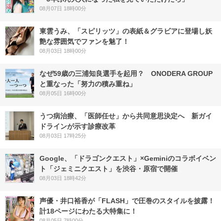
08月07日 18時00分
東雲うみ、「スピリッツ」の表紙＆グラビアに登場し妖
艶な雰囲気でファンを魅了！
08月03日 18時00分
なぜ59歳の三浦知良選手を起用？ ONODERA GROUP
と重なった「努力の積み重ね」
08月05日 16時00分
うつ病治療、「医師任せ」から共同意思決定へ 新ガイ
ドラインが示す診療改革
08月03日 17時25分
Google、「ドラゴンクエスト」×Geminiのコラボイベン
ト「ジェミニクエスト」を渋谷・原宿で開催
08月03日 18時42分
声優・井口裕香が「FLASH」で圧巻のスタイルを披露！
計18ページにわたる大特集に！
08月05日 7時00分