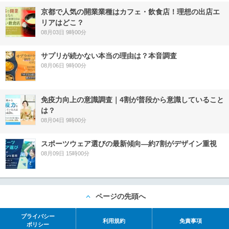
京都で人気の開業業種はカフェ・飲食店！理想の出店エ
リアはどこ？
08月03日 9時00分
サプリが続かない本当の理由は？本音調査
08月06日 9時00分
免疫力向上の意識調査｜4割が普段から意識していること
は？
08月04日 9時00分
スポーツウェア選びの最新傾向―約7割がデザイン重視
08月09日 15時00分
ページの先頭へ
プライバシー
利用規約
免責事項
ポリシー