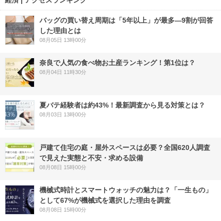
経済 | アクセスランキング
バッグの買い替え周期は「5年以上」が最多―9割が回答
した理由とは
08月05日 13時00分
奈良で人気の食べ物お土産ランキング！第1位は？
08月04日 11時30分
夏バテ経験者は約43%！最新調査から見る対策とは？
08月03日 13時00分
戸建て住宅の庭・屋外スペースは必要？全国620人調査
で見えた実態と不安・求める設備
08月08日 15時00分
機械式時計とスマートウォッチの魅力は？「一生もの」
として67%が機械式を選択した理由を調査
08月08日 15時00分