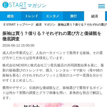
マガジン
総合
トレンド
エンタメ
旅行
経済
E START トップページ
経済
マガジン
振袖は買う？借りる？それぞれの選び
振袖は買う？借りる？それぞれの選び方と価値観を
徹底調査
2026-06-12 15:00:00
成人式や卒業式など、人生の一大イベントで着用する振袖。その選
び方やこだわりは近年多様化しています。
株式会社NEXERと株式会社三ツ星呉服店の共同調査結果を基に、最
新の振袖選びのトレンドや、購入・レンタル・ママ振り（母や姉の
振袖を着る）のそれぞれのメリットと現在のユーザー意識を分かり
やすくまとめました。
費用やデザイン、伝統的な価値観など、振袖選びで重視するポイン
トは何か？実際の調査とグラフ画像を用い、多角的な視点で解説し
ます。