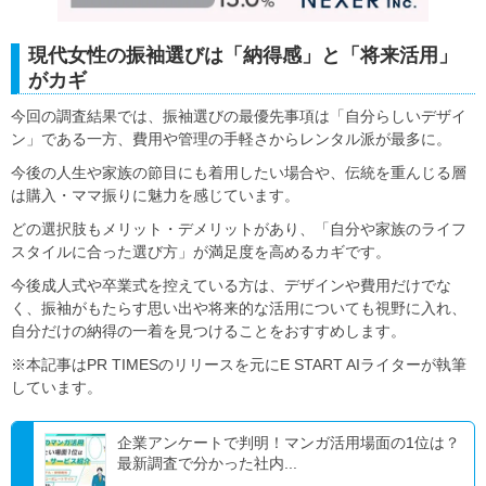
現代女性の振袖選びは「納得感」と「将来活用」
がカギ
今回の調査結果では、振袖選びの最優先事項は「自分らしいデザイ
ン」である一方、費用や管理の手軽さからレンタル派が最多に。
今後の人生や家族の節目にも着用したい場合や、伝統を重んじる層
は購入・ママ振りに魅力を感じています。
どの選択肢もメリット・デメリットがあり、「自分や家族のライフ
スタイルに合った選び方」が満足度を高めるカギです。
今後成人式や卒業式を控えている方は、デザインや費用だけでな
く、振袖がもたらす思い出や将来的な活用についても視野に入れ、
自分だけの納得の一着を見つけることをおすすめします。
※本記事はPR TIMESのリリースを元にE START AIライターが執筆
しています。
企業アンケートで判明！マンガ活用場面の1位は？
最新調査で分かった社内...