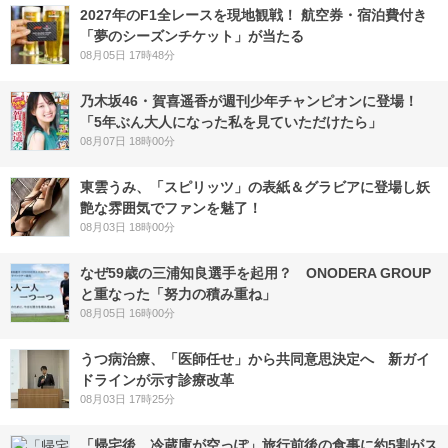
2027年のF1全レースを現地観戦！ 航空券・宿泊費付き
「夢のシーズンチケット」が当たる
08月05日 17時48分
乃木坂46・賀喜遥香が週刊少年チャンピオンに登場！
「5年ぶん大人になった私を見ていただけたら」
08月07日 18時00分
東雲うみ、「スピリッツ」の表紙＆グラビアに登場し妖
艶な雰囲気でファンを魅了！
08月03日 18時00分
なぜ59歳の三浦知良選手を起用？ ONODERA GROUP
と重なった「努力の積み重ね」
08月05日 16時00分
うつ病治療、「医師任せ」から共同意思決定へ 新ガイ
ドラインが示す診療改革
08月03日 17時25分
「帰宅後、冷蔵庫が空っぽ」旅行前後の食事に約5割がス