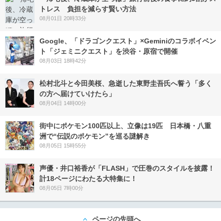
トレス 負担を減らす賢い方法
08月01日 20時33分
Google、「ドラゴンクエスト」×Geminiのコラボイベン
ト「ジェミニクエスト」を渋谷・原宿で開催
08月03日 18時42分
松村北斗と今田美桜、急逝した東野圭吾氏へ誓う「多く
の方へ届けていけたら」
08月04日 14時00分
街中にポケモン100匹以上、立像は19匹 日本橋・八重
洲で“伝説のポケモン”を巡る謎解き
08月05日 15時55分
声優・井口裕香が「FLASH」で圧巻のスタイルを披露！
計18ページにわたる大特集に！
08月05日 7時00分
ページの先頭へ