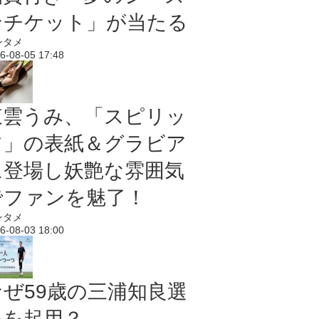
ンチケット」が当たる
ンタメ
6-08-05 17:48
東雲うみ、「スピリッ
ツ」の表紙＆グラビア
に登場し妖艶な雰囲気
でファンを魅了！
ンタメ
6-08-03 18:00
なぜ59歳の三浦知良選
手を起用？