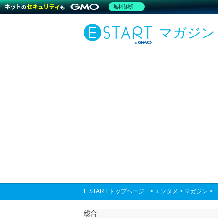
無料診断
マガジン
E START トップページ
>
エンタメ
>
マガジン
総合