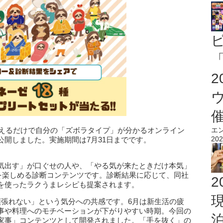
「
答えるだけで自分の「ズボラタイプ」が分かるオンライン
エ
202
開しました。実施期間は7月31日までです。
気出す」が口ぐせの人や、「やる気が来たときだけ本気」
”を楽しめる診断コンテンツです。診断結果に応じて、同社
2
を使ったラクうまレシピも提案されます。
頑張れない」という気分への共感です。6月は新生活の疲
事や料理へのモチベーションが下がりやすい時期。今回の
家事」コンテンツとして開発されました。「手を抜く」の