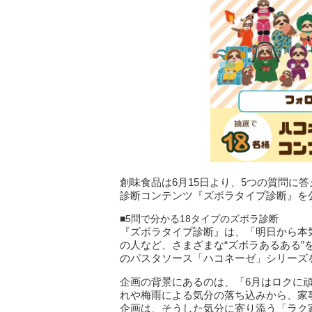
創味食品は6月15日より、5つの質問に
診断コンテンツ『ズボラタイプ診断』を公
■5問で分かる18タイプのズボラ診断
『ズボラタイプ診断』は、「明日から本
の人など、さまざまな“ズボラあるある
のパスタソース「ハコネーゼ」シリーズ
企画の背景にあるのは、「6月はロクに
れや梅雨による気分の落ち込みから、家
企画は、そうした気分に寄り添う「ラク