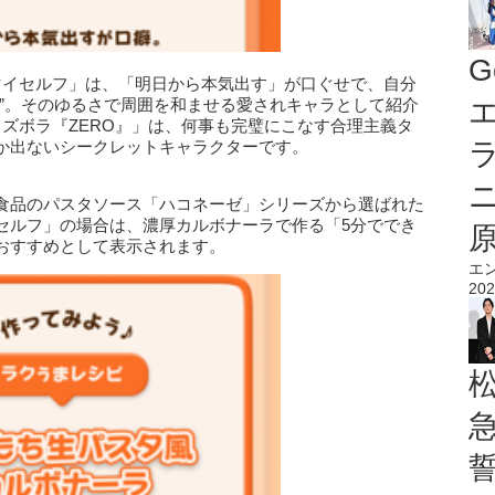
G
マイセルフ」は、「明日から本気出す」が口ぐせで、自分
徴”。そのゆるさで周囲を和ませる愛されキャラとして紹介
エ
ズボラ『ZERO』」は、何事も完璧にこなす合理主義タ
か出ないシークレットキャラクターです。
食品のパスタソース「ハコネーゼ」シリーズから選ばれた
セルフ」の場合は、濃厚カルボナーラで作る「5分ででき
おすすめとして表示されます。
エ
202