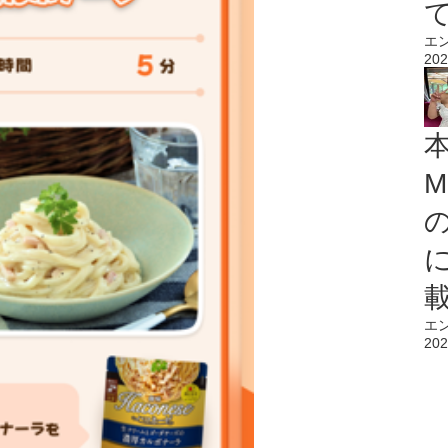
エ
202
M
エ
202