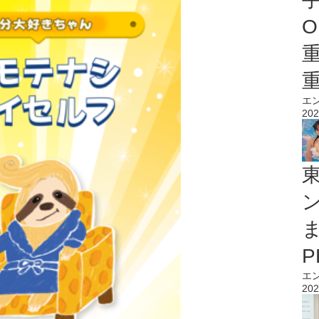
O
エ
202
エ
202