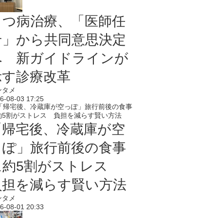
うつ病治療、「医師任
せ」から共同意思決定
へ 新ガイドラインが
示す診療改革
ンタメ
6-08-03 17:25
「帰宅後、冷蔵庫が空
っぽ」旅行前後の食事
に約5割がストレス
負担を減らす賢い方法
ンタメ
6-08-01 20:33