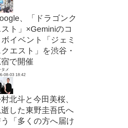
oogle、「ドラゴンク
スト」×Geminiのコ
ラボイベント「ジェミ
ニクエスト」を渋谷・
原宿で開催
ンタメ
6-08-03 18:42
松村北斗と今田美桜、
急逝した東野圭吾氏へ
誓う「多くの方へ届け