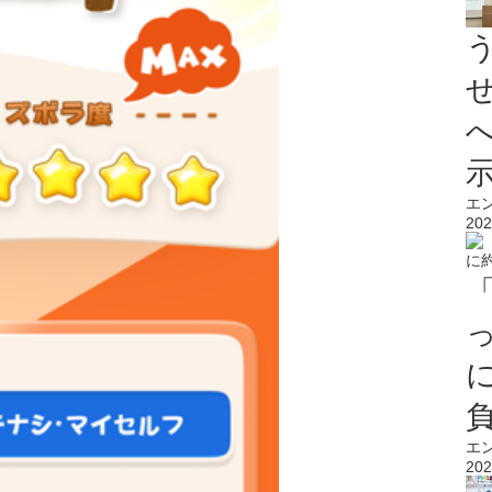
エ
202
エ
202