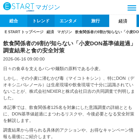
マガジン
総合
トレンド
エンタメ
旅行
経済
E START トップページ
経済
マガジン
飲食関係者の9割が知らない「小麦D
飲食関係者の9割が知らない「小麦DON基準値超過」
調査結果と食の安全対策
2026-06-16 09:00:00
日々の食卓を支えるパンや麺類の原料である小麦。
しかし、その小麦に潜むかび毒（マイコトキシン）、特にDON（デ
オキシニバレノール）は生産現場や飲食現場で十分に認識されてい
ないことが、株式会社NEXERと株式会社日吉の共同調査で判明しま
した。
本記事では、飲食関係者125名を対象にした意識調査の詳細ととも
に、DON基準値超過にまつわるリスクや、今後必要となる安全対策
を解説します。
調査結果から得られる具体的アクションや、お得なキャンペーン情
報も最後にご紹介します。