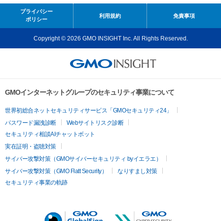
プライバシー
利用規約
免責事項
ポリシー
Copyright © 2026 GMO INSIGHT Inc. All Rights Reserved.
GMOインターネットグループのセキュリティ事業について
世界初総合ネットセキュリティサービス「GMOセキュリティ24」
パスワード漏洩診断
Webサイトリスク診断
セキュリティ相談AIチャットボット
実在証明・盗聴対策
サイバー攻撃対策（GMOサイバーセキュリティ byイエラエ）
サイバー攻撃対策（GMO Flatt Security）
なりすまし対策
セキュリティ事業の軌跡