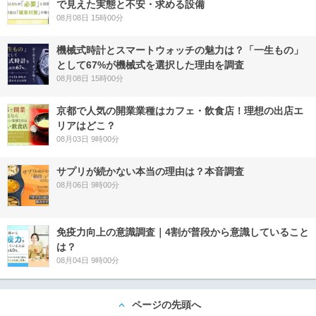
で見えた実態と不安・求める設備
08月08日 15時00分
機械式時計とスマートウォッチの魅力は？「一生もの」
として67%が機械式を選択した理由を調査
08月08日 15時00分
京都で人気の開業業種はカフェ・飲食店！理想の出店エ
リアはどこ？
08月03日 9時00分
サプリが続かない本当の理由は？本音調査
08月06日 9時00分
免疫力向上の意識調査｜4割が普段から意識していること
は？
08月04日 9時00分
ページの先頭へ