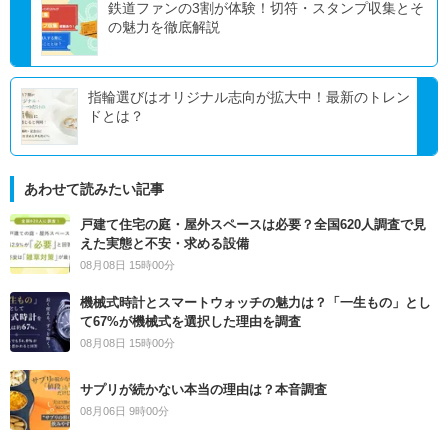
鉄道ファンの3割が体験！切符・スタンプ収集とそ
の魅力を徹底解説
指輪選びはオリジナル志向が拡大中！最新のトレン
ドとは？
あわせて読みたい記事
戸建て住宅の庭・屋外スペースは必要？全国620人調査で見
えた実態と不安・求める設備
08月08日 15時00分
機械式時計とスマートウォッチの魅力は？「一生もの」とし
て67%が機械式を選択した理由を調査
08月08日 15時00分
サプリが続かない本当の理由は？本音調査
08月06日 9時00分