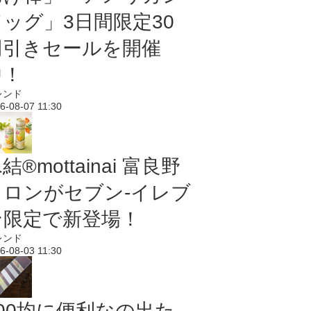
ドッグ」3日間限定30
円引きセールを開催
中！
レンド
6-08-07 11:30
結®mottainai 富良野
メロンがセブン‐イレブ
ン限定で新登場！
レンド
6-08-03 11:30
100均に便利なの出た