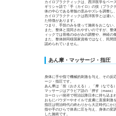
カイロプラクティックは、西洋医学をベー
ギリシャ語で「手（カイロ）の技（プラク
体の中心である脊髄の歪みやズレを調整し
カイロプラクティックは西洋医学とは違い
た特徴があります。
つまり、手技のみを使って施術をおこない
また、整体と混同されやすいのですが、整
ィックでは骨格のゆがみの調整や、神経の
また、整体師同様国家資格ではなく、民間
認められていません。
あん摩・マッサージ・指圧
身体に手や指で機械的刺激を与え、その反
ージ・指圧です。
あん摩は「按（おさえる）」「摩（なでる
マッサージはアラビア語の「押す（mass）
ヨーロッパ発祥で明治以降日本に持ち込ま
おもにパウダーやオイルで皮膚に直接刺激
指圧は明治時代の終わりから大正時代にか
指や手のひらで体表に圧を与え、身体の変
した施術です。