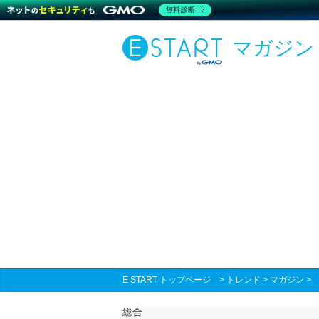
無料診断
マガジン
E START トップページ
>
トレンド
>
マガジン
総合