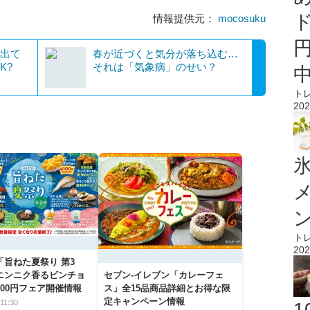
情報提供元：
mocosuku
が出て
春が近づくと気分が落ち込む…
K?
それは「気象病」のせい？
ト
202
氷
ト
202
「旨ねた夏祭り 第3
ニンニク香るビンチョ
セブン‐イレブン「カレーフェ
00円フェア開催情報
ス」全15品商品詳細とお得な限
定キャンペーン情報
11:30