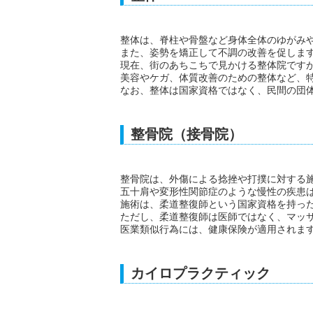
整体は、脊柱や骨盤など身体全体のゆがみ
また、姿勢を矯正して不調の改善を促しま
現在、街のあちこちで見かける整体院です
美容やケガ、体質改善のための整体など、
なお、整体は国家資格ではなく、民間の団
整骨院（接骨院）
整骨院は、外傷による捻挫や打撲に対する
五十肩や変形性関節症のような慢性の疾患
施術は、柔道整復師という国家資格を持っ
ただし、柔道整復師は医師ではなく、マッ
医業類似行為には、健康保険が適用されま
カイロプラクティック