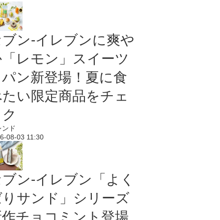
セブン‐イレブンに爽や
か「レモン」スイーツ
＆パン新登場！夏に食
べたい限定商品をチェ
ック
レンド
6-08-03 11:30
セブン‐イレブン「よく
ばりサンド」シリーズ
新作チョコミント登場