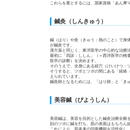
これらを業とするには、国家資格「あん摩
鍼灸（しんきゅう）
鍼（はり）や灸（きゅう：熱のこと）で身
が鍼灸です。
漢方薬と同じく、東洋医学の中心的な治療
最初に「四診：ししん」（＝西洋医学の検
医学の診断）を決めます。
そのうえで、全身にある経穴（けいけつ：
そうすると、ツボとツボの間にある「経絡
えられています。
鍼灸師となるためには、「はり師」と「き
美容鍼（びようしん）
美容鍼は、美容を目的とした鍼灸治療全般
顔のツボに鍼を打ち、肌の表面はもちろん
これにより、肌本来の回復機能を活性化し