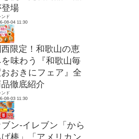
が登場
レンド
6-08-04 11:30
関西限定！和歌山の恵
みを味わう『和歌山毎
度おおきにフェア』全
商品徹底紹介
レンド
6-08-03 11:30
セブン‐イレブン「から
あげ棒」「アメリカン