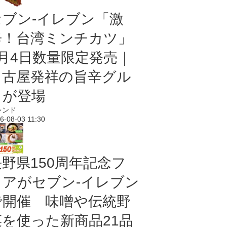
セブン-イレブン「激
辛！台湾ミンチカツ」
8月4日数量限定発売｜
名古屋発祥の旨辛グル
メが登場
レンド
6-08-03 11:30
長野県150周年記念フ
ェアがセブン-イレブン
で開催 味噌や伝統野
菜を使った新商品21品