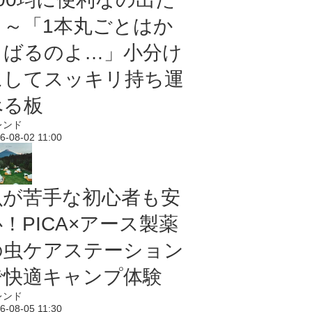
よ～「1本丸ごとはか
さばるのよ…」小分け
にしてスッキリ持ち運
べる板
レンド
6-08-02 11:00
虫が苦手な初心者も安
！PICA×アース製薬
の虫ケアステーション
で快適キャンプ体験
レンド
6-08-05 11:30