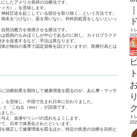
スにしたアメリカ発祥の治療法です。
ティカ）」を意味します。
、神経圧迫を起こしている部分を取り除く…という方法です。
、病名をつけない、薬を用いない、外科的処置をしないといっ
、自然治癒力を発揮させる療法です。
ト
体は筋肉のもみほぐしが中心であるのに対し、カイロプラクテ
202
働きを促進するなど、手法は異なります。
団体が独自の基準で認定資格を設けていますが、医療行為とは
ト
応に治療効果を期待して健康増進を図るのが、あん摩・マッサ
）」を意味し、中国で生まれ日本に伝わりました。
」と「こねる（sso）」が語源です。
れました。
ト
を与え、血液やリンパの流れをよくします。
202
けて、日本で体系化されたといいます。
調を矯正して健康増進を図るほか、特定の疾患の治療を目的と