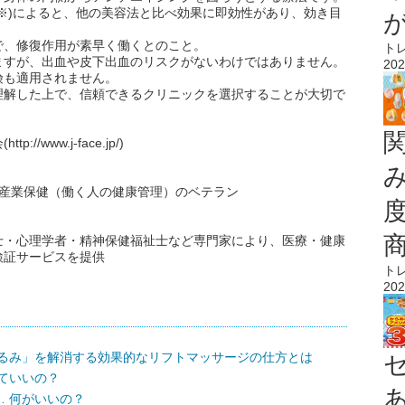
※)によると、他の美容法と比べ効果に即効性があり、効き目
で、修復作用が素早く働くとのこと。
ト
ますが、出血や皮下出血のリスクがないわけではありません。
202
険も適用されません。
理解した上で、信頼できるクリニックを選択することが大切で
www.j-face.jp/)
。産業保健（働く人の健康管理）のベテラン
士・心理学者・精神保健福祉士など専門家により、医療・健康
検証サービスを提供
ト
202
たるみ」を解消する効果的なリフトマッサージの仕方とは
ていいの？
 何がいいの？