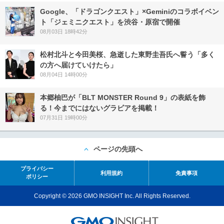
Google、「ドラゴンクエスト」×Geminiのコラボイベン
ト「ジェミニクエスト」を渋谷・原宿で開催
08月03日 18時42分
松村北斗と今田美桜、急逝した東野圭吾氏へ誓う「多く
の方へ届けていけたら」
08月04日 14時00分
本郷柚巴が「BLT MONSTER Round 9」の表紙を飾
る！今までにはないグラビアを掲載！
07月31日 19時00分
ページの先頭へ
プライバシー
利用規約
免責事項
ポリシー
Copyright © 2026 GMO INSIGHT Inc. All Rights Reserved.