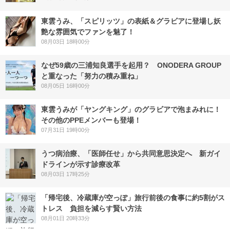
東雲うみ、「スピリッツ」の表紙＆グラビアに登場し妖
艶な雰囲気でファンを魅了！
08月03日 18時00分
なぜ59歳の三浦知良選手を起用？ ONODERA GROUP
と重なった「努力の積み重ね」
08月05日 16時00分
東雲うみが「ヤングキング」のグラビアで泡まみれに！
その他のPPEメンバーも登場！
07月31日 19時00分
うつ病治療、「医師任せ」から共同意思決定へ 新ガイ
ドラインが示す診療改革
08月03日 17時25分
「帰宅後、冷蔵庫が空っぽ」旅行前後の食事に約5割がス
トレス 負担を減らす賢い方法
08月01日 20時33分