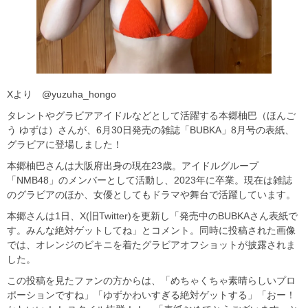
Xより @yuzuha_hongo
タレントやグラビアアイドルなどとして活躍する本郷柚巴（ほんご
う ゆずは）さんが、6月30日発売の雑誌「BUBKA」8月号の表紙、
グラビアに登場しました！
本郷柚巴さんは大阪府出身の現在23歳。アイドルグループ
「NMB48」のメンバーとして活動し、2023年に卒業。現在は雑誌
のグラビアのほか、女優としてもドラマや舞台で活躍しています。
本郷さんは1日、X(旧Twitter)を更新し「発売中のBUBKAさん表紙で
す。みんな絶対ゲットしてね」とコメント。同時に投稿された画像
では、オレンジのビキニを着たグラビアオフショットが披露されま
した。
この投稿を見たファンの方からは、「めちゃくちゃ素晴らしいプロ
ポーションですね」「ゆずかわいすぎる絶対ゲットする」「おー！