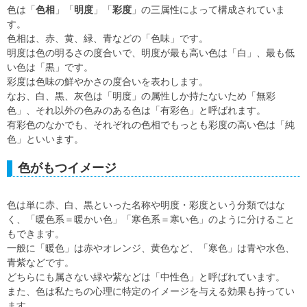
色は「
色相
」「
明度
」「
彩度
」の三属性によって構成されていま
す。
色相は、赤、黄、緑、青などの「色味」です。
明度は色の明るさの度合いで、明度が最も高い色は「白」、最も低
い色は「黒」です。
彩度は色味の鮮やかさの度合いを表わします。
なお、白、黒、灰色は「明度」の属性しか持たないため「無彩
色」、それ以外の色みのある色は「有彩色」と呼ばれます。
有彩色のなかでも、それぞれの色相でもっとも彩度の高い色は「純
色」といいます。
色がもつイメージ
色は単に赤、白、黒といった名称や明度・彩度という分類ではな
く、「暖色系＝暖かい色」「寒色系＝寒い色」のように分けること
もできます。
一般に「暖色」は赤やオレンジ、黄色など、「寒色」は青や水色、
青紫などです。
どちらにも属さない緑や紫などは「中性色」と呼ばれています。
また、色は私たちの心理に特定のイメージを与える効果も持ってい
ます。