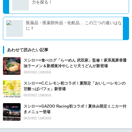
力を探る！
医薬品・医薬部外品・化粧品… この三つの違いはな
に？
あわせて読みたい記事
スシロー×食べログ「らーめん 武双家」監修！家系風豚骨醤
油ラーメン＆新感覚冷やしとり天うどんが新登場
08月09日 11時30分
スシロー×C.C.レモン初コラボ！夏限定「おいしーレモンの
甘酸っぱパフェ」新登場
08月09日 11時30分
スシロー×GAZOO Racing初コラボ！夏休み限定ミニカー付
きメニュー登場
08月08日 11時30分