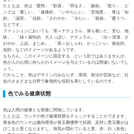
たとえば、赤は「愛情」「歓喜」「明るさ」「嫉妬」「怒り」、ピ
ンクは「優しい」「健康的」「いやらしい」「意地悪」、青は「知
的」「誠実」「信頼」「さわやか」「冷たい」「孤独」「憂うつ」
などです。
ファッションにおいても「茶＝ナチュラル、落ち着いた、安心、地
味」、「緑＝個性的、大人っぽい、ナチュラル」、「白＝清潔、さ
わやか、上品、まじめ」、「黒＝おしゃれ、かっこいい、都会的、
知的」などのイメージがあるようです。
もちろん、このイメージに固定する…という訳ではありませんが、
色が人の心理に何らかのイメージを与えているのは間違いないでし
ょう。
だからこそ、色はデザインのみならず、環境、政治や芸術など、社
会のさまざまな分野で象徴的な役割を果たしているのです。
色でみる健康状態
色は人間の健康とも密接に関係しています。
たとえば、ウンチの色で健康状態をチェックすることができます。
黄金色のウンチは腸内環境が善玉菌優勢で好調、反対に悪玉菌がは
びこると黒くなりますし、病気が隠れていると黒、赤、白（灰色）