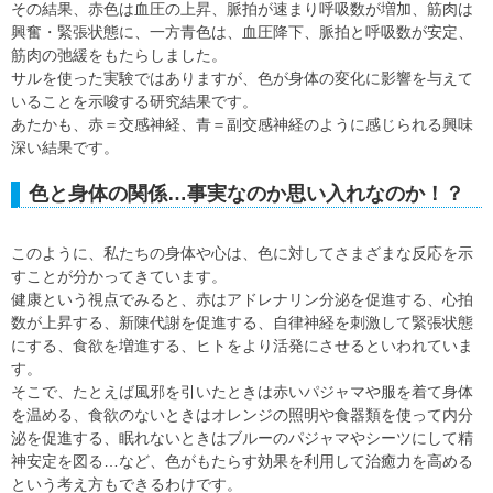
その結果、赤色は血圧の上昇、脈拍が速まり呼吸数が増加、筋肉は
興奮・緊張状態に、一方青色は、血圧降下、脈拍と呼吸数が安定、
筋肉の弛緩をもたらしました。
サルを使った実験ではありますが、色が身体の変化に影響を与えて
いることを示唆する研究結果です。
あたかも、赤＝交感神経、青＝副交感神経のように感じられる興味
深い結果です。
色と身体の関係…事実なのか思い入れなのか！？
このように、私たちの身体や心は、色に対してさまざまな反応を示
すことが分かってきています。
健康という視点でみると、赤はアドレナリン分泌を促進する、心拍
数が上昇する、新陳代謝を促進する、自律神経を刺激して緊張状態
にする、食欲を増進する、ヒトをより活発にさせるといわれていま
す。
そこで、たとえば風邪を引いたときは赤いパジャマや服を着て身体
を温める、食欲のないときはオレンジの照明や食器類を使って内分
泌を促進する、眠れないときはブルーのパジャマやシーツにして精
神安定を図る…など、色がもたらす効果を利用して治癒力を高める
という考え方もできるわけです。