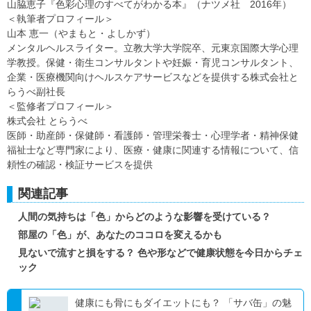
山脇恵子『色彩心理のすべてがわかる本』（ナツメ社 2016年）
＜執筆者プロフィール＞
山本 恵一（やまもと・よしかず）
メンタルヘルスライター。立教大学大学院卒、元東京国際大学心理
学教授。保健・衛生コンサルタントや妊娠・育児コンサルタント、
企業・医療機関向けヘルスケアサービスなどを提供する株式会社と
らうべ副社長
＜監修者プロフィール＞
株式会社 とらうべ
医師・助産師・保健師・看護師・管理栄養士・心理学者・精神保健
福祉士など専門家により、医療・健康に関連する情報について、信
頼性の確認・検証サービスを提供
関連記事
人間の気持ちは「色」からどのような影響を受けている？
部屋の「色」が、あなたのココロを変えるかも
見ないで流すと損をする？ 色や形などで健康状態を今日からチェ
ック
健康にも骨にもダイエットにも？ 「サバ缶」の魅