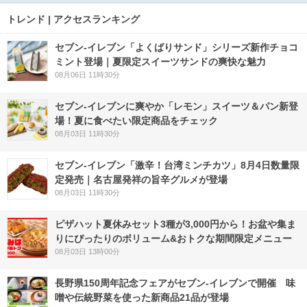
トレンド | アクセスランキング
セブン‐イレブン「よくばりサンド」シリーズ新作チョコ
ミント登場｜夏限定スイーツサンドの爽快な魅力
08月06日 11時30分
セブン‐イレブンに爽やか「レモン」スイーツ＆パン新登
場！夏に食べたい限定商品をチェック
08月03日 11時30分
セブン-イレブン「激辛！台湾ミンチカツ」8月4日数量限
定発売｜名古屋発祥の旨辛グルメが登場
08月03日 11時30分
ピザハット夏休みセット3種が3,000円から！お盆や集ま
りにぴったりのボリューム&おトクな期間限定メニュー
08月03日 13時00分
長野県150周年記念フェアがセブン-イレブンで開催 味
噌や伝統野菜を使った新商品21品が登場