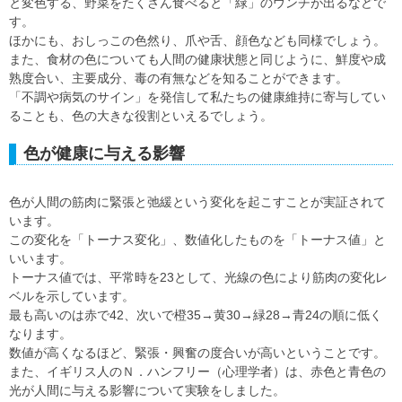
と変色する、野菜をたくさん食べると「緑」のウンチが出るなどで
す。
ほかにも、おしっこの色然り、爪や舌、顔色なども同様でしょう。
また、食材の色についても人間の健康状態と同じように、鮮度や成
熟度合い、主要成分、毒の有無などを知ることができます。
「不調や病気のサイン」を発信して私たちの健康維持に寄与してい
ることも、色の大きな役割といえるでしょう。
色が健康に与える影響
色が人間の筋肉に緊張と弛緩という変化を起こすことが実証されて
います。
この変化を「トーナス変化」、数値化したものを「トーナス値」と
いいます。
トーナス値では、平常時を23として、光線の色により筋肉の変化レ
ベルを示しています。
最も高いのは赤で42、次いで橙35→黄30→緑28→青24の順に低く
なります。
数値が高くなるほど、緊張・興奮の度合いが高いということです。
また、イギリス人のＮ．ハンフリー（心理学者）は、赤色と青色の
光が人間に与える影響について実験をしました。