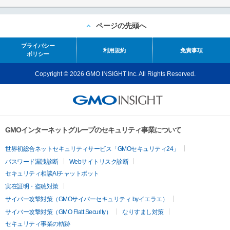
ページの先頭へ
プライバシー
利用規約
免責事項
ポリシー
Copyright © 2026 GMO INSIGHT Inc. All Rights Reserved.
GMOインターネットグループのセキュリティ事業について
世界初総合ネットセキュリティサービス「GMOセキュリティ24」
パスワード漏洩診断
Webサイトリスク診断
セキュリティ相談AIチャットボット
実在証明・盗聴対策
サイバー攻撃対策（GMOサイバーセキュリティ byイエラエ）
サイバー攻撃対策（GMO Flatt Security）
なりすまし対策
セキュリティ事業の軌跡