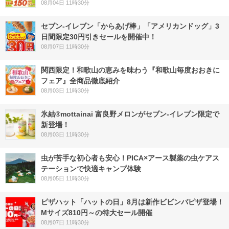
08月04日 11時30分
セブン‐イレブン「からあげ棒」「アメリカンドッグ」3
日間限定30円引きセールを開催中！
08月07日 11時30分
関西限定！和歌山の恵みを味わう『和歌山毎度おおきに
フェア』全商品徹底紹介
08月03日 11時30分
氷結®mottainai 富良野メロンがセブン‐イレブン限定で
新登場！
08月03日 11時30分
虫が苦手な初心者も安心！PICA×アース製薬の虫ケアス
テーションで快適キャンプ体験
08月05日 11時30分
ピザハット「ハットの日」8月は新作ビビンバピザ登場！
Mサイズ810円～の特大セール開催
08月07日 11時30分