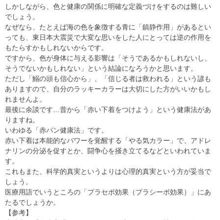
しかしながら、色と健康の関係に明確な定義づけをするのは難しい
でしょう。
なぜなら、たとえば海の色を象徴する青に「鎮静作用」があるとい
っても、東日本大震災で大変な思いをした人にとっては逆の作用を
もたらすかもしれないからです。
ですから、色が身体に与える影響は「そうであるかもしれないし、
そうでないかもしれない」という結論になろうかと思います。
ただし「鰯の頭も信心から」、「信じる者は救われる」という諺も
ありますので、自分のラッキーカラーは大切にした方がいいかもし
れませんよ。
最後に余談です…昔から「赤い下着をつけよう」という健康法があ
りますね。
いわゆる「赤パン健康法」です。
赤い下着は本能的なパワーを覚醒する「やる気カラー」で、アドレ
ナリンの分泌を促すとか、闘争心を掻き立てるなどといわれていま
す。
これもまた、科学的真実というよりは心理的真実という方が妥当で
しょう。
医療用語でいうところの「プラセボ効果（プラシーボ効果）」にあ
たるでしょうか。
【参考】