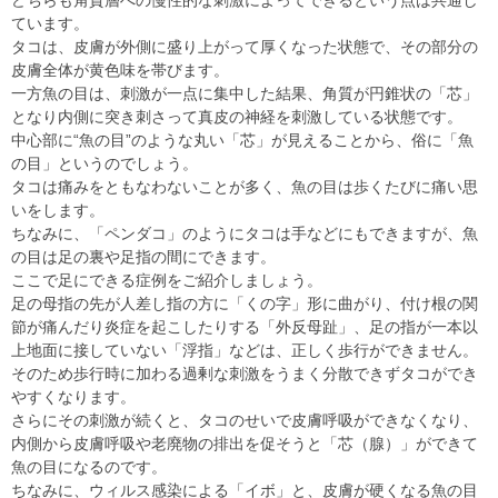
どちらも角質層への慢性的な刺激によってできるという点は共通し
ています。
タコは、皮膚が外側に盛り上がって厚くなった状態で、その部分の
皮膚全体が黄色味を帯びます。
一方魚の目は、刺激が一点に集中した結果、角質が円錐状の「芯」
となり内側に突き刺さって真皮の神経を刺激している状態です。
中心部に“魚の目”のような丸い「芯」が見えることから、俗に「魚
の目」というのでしょう。
タコは痛みをともなわないことが多く、魚の目は歩くたびに痛い思
いをします。
ちなみに、「ペンダコ」のようにタコは手などにもできますが、魚
の目は足の裏や足指の間にできます。
ここで足にできる症例をご紹介しましょう。
足の母指の先が人差し指の方に「くの字」形に曲がり、付け根の関
節が痛んだり炎症を起こしたりする「外反母趾」、足の指が一本以
上地面に接していない「浮指」などは、正しく歩行ができません。
そのため歩行時に加わる過剰な刺激をうまく分散できずタコができ
やすくなります。
さらにその刺激が続くと、タコのせいで皮膚呼吸ができなくなり、
内側から皮膚呼吸や老廃物の排出を促そうと「芯（腺）」ができて
魚の目になるのです。
ちなみに、ウィルス感染による「イボ」と、皮膚が硬くなる魚の目