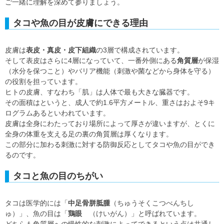
ご一緒に理解を深めて参りましょう。
タコや魚の目が皮膚にできる理由
皮膚は
表皮・真皮・皮下組織
の3層で構成されています。
そして表皮はさらに4層になっていて、一番外側にある
角質層
が保湿
（水分を保つこと）やバリア機能（刺激や菌などから身体を守る）
の役割を担っています。
ヒトの皮膚、すなわち「肌」は人体で最も大きな臓器です。
その面積はというと、成人で約1.6平方メートル、重さはおよそ9キ
ログラムあるといわれています。
皮膚は全身にわたっており場所によって厚さが違いますが、とくに
全身の体重を支える足の裏の角質層は厚くなります。
この部分に加わる刺激に対する防御反応としてタコや魚の目ができ
るのです。
タコと魚の目のちがい
タコは医学的には「
中足骨胼胝腫
（ちゅうそくこつべんちし
ゅ）」、魚の目は「
鶏眼
（けいがん）」と呼ばれています。