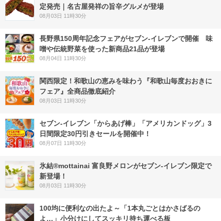
定発売｜名古屋発祥の旨辛グルメが登場
08月03日 11時30分
長野県150周年記念フェアがセブン-イレブンで開催 味
噌や伝統野菜を使った新商品21品が登場
08月04日 11時30分
関西限定！和歌山の恵みを味わう『和歌山毎度おおきに
フェア』全商品徹底紹介
08月03日 11時30分
セブン‐イレブン「からあげ棒」「アメリカンドッグ」3
日間限定30円引きセールを開催中！
08月07日 11時30分
氷結®mottainai 富良野メロンがセブン‐イレブン限定で
新登場！
08月03日 11時30分
100均に便利なの出たよ～「1本丸ごとはかさばるの
よ…」小分けにしてスッキリ持ち運べる板