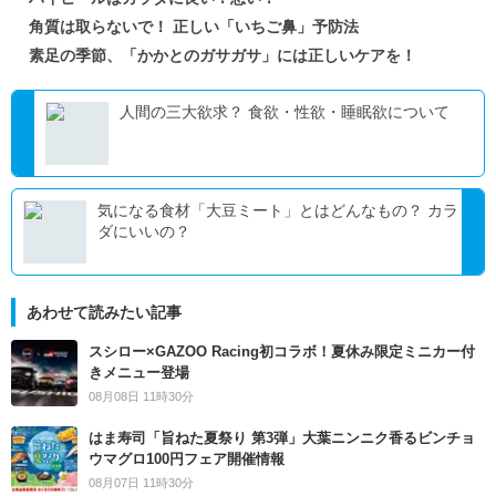
角質は取らないで！ 正しい「いちご鼻」予防法
素足の季節、「かかとのガサガサ」には正しいケアを！
人間の三大欲求？ 食欲・性欲・睡眠欲について
気になる食材「大豆ミート」とはどんなもの？ カラ
ダにいいの？
あわせて読みたい記事
スシロー×GAZOO Racing初コラボ！夏休み限定ミニカー付
きメニュー登場
08月08日 11時30分
はま寿司「旨ねた夏祭り 第3弾」大葉ニンニク香るビンチョ
ウマグロ100円フェア開催情報
08月07日 11時30分