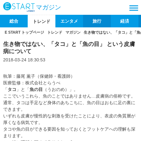
マガジン
総合
エンタメ
旅行
経済
トレンド
E START トップページ
トレンド
マガジン
生き物ではない、「タコ」と「魚
生き物ではない、「タコ」と「魚の目」 という皮膚
病について
2018-03-24 18:30:53
執筆：藤尾 薫子（保健師・看護師）
医療監修：株式会社とらうべ
「
タコ
」と「
魚の目
（うおのめ）」。
ここでいうこれら、魚のことではありません…皮膚病の俗称です。
通常、タコは手足など身体のあちこちに、魚の目はおもに足の裏に
できます。
いずれも皮膚が慢性的な刺激を受けたことにより、表皮の角質層が
厚くなる病気です。
タコや魚の目ができる要因を知っておくとフットケアへの理解も深
まります。