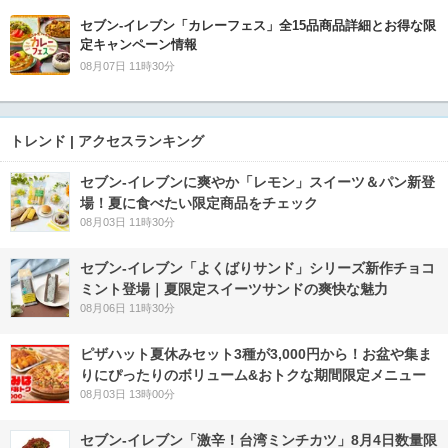
セブン‐イレブン「カレーフェス」全15品商品詳細とお得な限
定キャンペーン情報
08月07日 11時30分
トレンド | アクセスランキング
セブン‐イレブンに爽やか「レモン」スイーツ＆パン新登
場！夏に食べたい限定商品をチェック
08月03日 11時30分
セブン‐イレブン「よくばりサンド」シリーズ新作チョコ
ミント登場｜夏限定スイーツサンドの爽快な魅力
08月06日 11時30分
ピザハット夏休みセット3種が3,000円から！お盆や集ま
りにぴったりのボリューム&おトクな期間限定メニュー
08月03日 13時00分
セブン-イレブン「激辛！台湾ミンチカツ」8月4日数量限