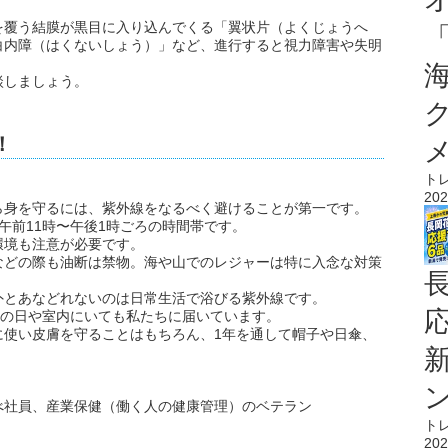
を覆う結膜が黒目に入り込んでくる「翼状片（よくじょうへ
白内障（はくないしょう）」など、進行すると視力障害や失明
談しましょう。
！
ト
202
ら身を守るには、紫外線をなるべく避けることが第一です。
午前11時〜午後1時ごろの時間帯です。
環境も注意が必要です。
などの際も油断は禁物。海や山でのレジャーは特に入念な対策
外とあなどれないのは日常生活で浴びる紫外線です。
りの日や室内にいても私たちに届いています。
に使い皮膚を守ることはもちろん、1年を通して帽子や日傘、
べ社員、産業保健（働く人の健康管理）のベテラン
ト
202