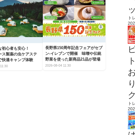
ト
202
長野県150周年記念フェアがセブ
な初心者も安心！
ン-イレブンで開催 味噌や伝統
アース製薬の虫ケアステ
ト
野菜を使った新商品21品が登場
で快適キャンプ体験
2026-08-04 11:30
11:30
ト
202