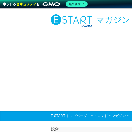
無料診断
マガジン
E START トップページ
>
トレンド
>
マガジン
総合