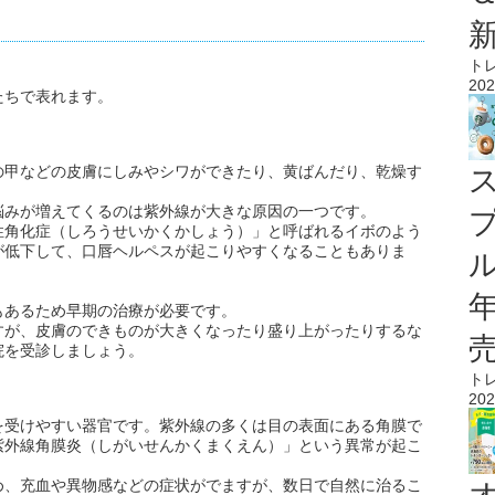
ト
202
たちで表れます。
の甲などの皮膚にしみやシワができたり、黄ばんだり、乾燥す
悩みが増えてくるのは紫外線が大きな原因の一つです。
性角化症（しろうせいかくかしょう）」と呼ばれるイボのよう
が低下して、口唇ヘルペスが起こりやすくなることもありま
ル
もあるため早期の治療が必要です。
すが、皮膚のできものが大きくなったり盛り上がったりするな
院を受診しましょう。
ト
202
を受けやすい器官です。紫外線の多くは目の表面にある角膜で
紫外線角膜炎（しがいせんかくまくえん）」という異常が起こ
め、充血や異物感などの症状がでますが、数日で自然に治るこ