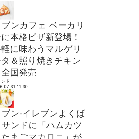
セブンカフェ ベーカリ
ーに本格ピザ新登場！
手軽に味わうマルゲリ
ータ＆照り焼きチキン
を全国発売
レンド
6-07-31 11:30
セブン‐イレブンよくば
りサンドに「ハムカツ
＆たまごマカロニ」が