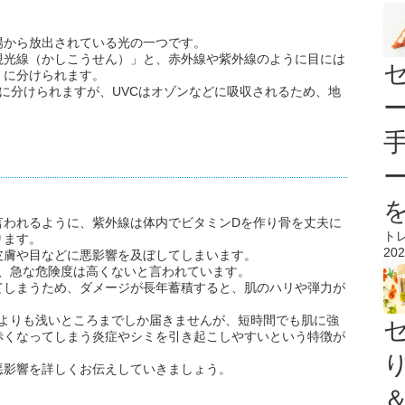
陽から放出されている光の一つです。
視光線（かしこうせん）」と、赤外線や紫外線のように目には
」に分けられます。
種類に分けられますが、UVCはオゾンなどに吸収されるため、地
言われるように、紫外線は体内でビタミンDを作り骨を丈夫に
ト
ります。
202
皮膚や目などに悪影響を及ぼしてしまいます。
は、急な危険度は高くないと言われています。
てしまうため、ダメージが長年蓄積すると、肌のハリや弾力が
VAよりも浅いところまでしか届きませんが、短時間でも肌に強
赤くなってしまう炎症やシミを引き起こしやすいという特徴が
悪影響を詳しくお伝えしていきましょう。