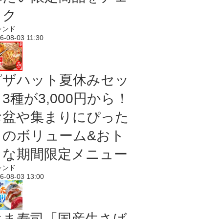
ック
レンド
6-08-03 11:30
ピザハット夏休みセッ
3種が3,000円から！
お盆や集まりにぴった
りのボリューム&おト
クな期間限定メニュー
レンド
6-08-03 13:00
はま寿司「国産生さば