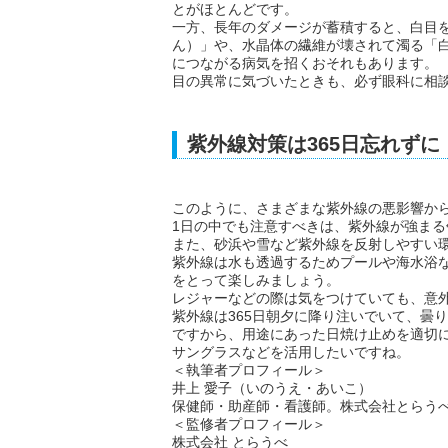
とがほとんどです。
一方、長年のダメージが蓄積すると、白目
ん）」や、水晶体の繊維が壊されて濁る「
につながる病気を招くおそれもあります。
目の異常に気づいたときも、必ず眼科に相
紫外線対策は365日忘れずに
このように、さまざまな紫外線の悪影響か
1日の中でも注意すべきは、紫外線が強まる
また、砂浜や雪など紫外線を反射しやすい
紫外線は水も透過するためプールや海水浴
をとって楽しみましょう。
レジャーなどの際は気をつけていても、意
紫外線は365日朝夕に降り注いでいて、曇
ですから、用途にあった日焼け止めを適切
サングラスなどを活用したいですね。
＜執筆者プロフィール＞
井上 愛子（いのうえ・あいこ）
保健師・助産師・看護師。株式会社とらう
＜監修者プロフィール＞
株式会社 とらうべ