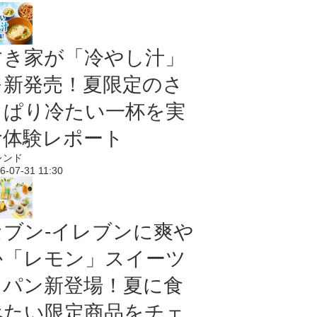
すき家が「冷やし汁」
を新発売！夏限定のさ
っぱり冷たい一杯を実
食体験レポート
レンド
6-07-31 11:30
セブン‐イレブンに爽や
か「レモン」スイーツ
＆パン新登場！夏に食
べたい限定商品をチェ