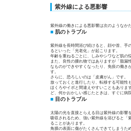
紫外線による悪影響
紫外線の働きによる悪影響は次のようなか
肌のトラブル
紫外線を長時間浴び続けると、顔や首、手
るといった「光老化」が起こります。
年齢を重ねるごとに、しみやシワなど肌の
また、良性の腫れ物ではありますが「脂漏
なものができやすくなったり、免疫の働き
す。
さらに、恐ろしいのは「皮膚がん」です。
放っておくと進行したり、転移する可能性
ほくろやイボと間違えやすいこともありま
ど、何かおかしい感じたときは、すぐに病
目のトラブル
太陽の光を直接とらえる目は紫外線の影響
吸収されるため、強い紫外線を浴びると「
ることがあります。
角膜の表面に傷がたくさんできてしまうた