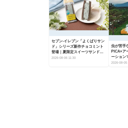
セブン‐イレブン「よくばりサン
虫が苦手
ド」シリーズ新作チョコミント
PICA×
登場｜夏限定スイーツサンドの
ーション
爽快な魅力
2026-08-06 11:30
2026-08-05 