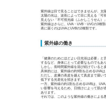
紫外線は目で見ることはできませんが、太
太陽の光は、波長によって目に見える「可
見えない「不可視光線（ふかしこうせん）
紫外線はさらに、UVA・UVB・UVCの3
表に届くのはUVAとUVBの2種類です。
紫外線の働き
「健康のためにほどよい日光浴は必要」と
するなど、身体にとって必要なものでもあ
しかし、長時間紫外線を浴び続けていると
具体的には、紫外線の約9割を占めるUVA
ただし、皮膚の表皮を越えて真皮まで届い
低下する光老化を招きます。
一方、紫外線の約1割を占めるUVBは、U
い影響を与えるため、日焼けによって肌が
あります。
それでは、このような紫外線の働きによる