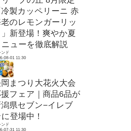
「冷製カッペリーニ 赤
海老のレモンガーリッ
ク」新登場！爽やか夏
メニューを徹底解説
レンド
6-08-01 11:30
長岡まつり大花火大会
応援フェア｜商品6品が
新潟県セブン−イレブ
ンに登場中！
レンド
6-07-31 11:30