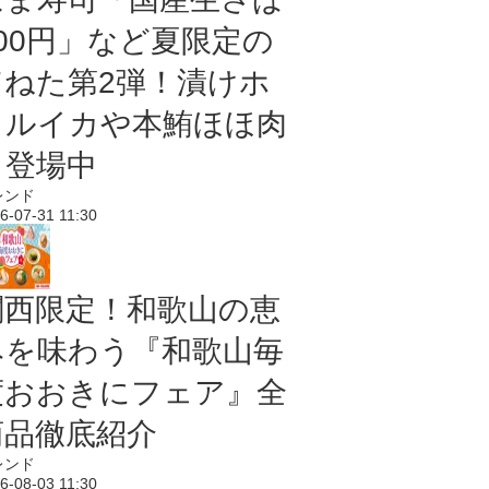
100円」など夏限定の
旨ねた第2弾！漬けホ
タルイカや本鮪ほほ肉
も登場中
レンド
6-07-31 11:30
関西限定！和歌山の恵
みを味わう『和歌山毎
度おおきにフェア』全
商品徹底紹介
レンド
6-08-03 11:30