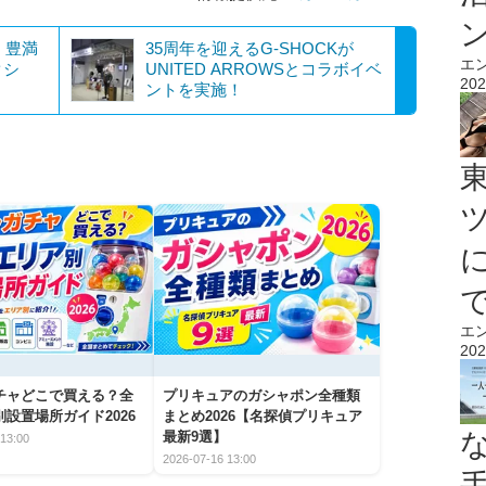
、豊満
35周年を迎えるG-SHOCKが
エ
クシ
UNITED ARROWSとコラボイベ
202
ントを実施！
エ
202
チャどこで買える？全
プリキュアのガシャポン全種類
設置場所ガイド2026
まとめ2026【名探偵プリキュア
最新9選】
13:00
2026-07-16 13:00