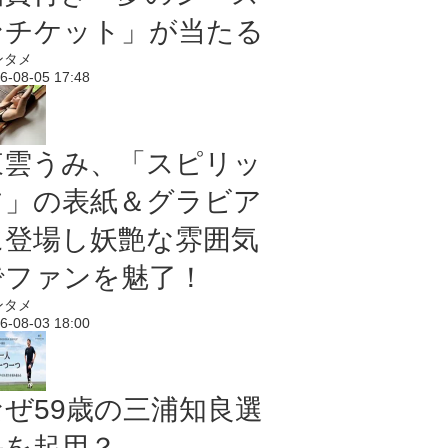
ンチケット」が当たる
ンタメ
6-08-05 17:48
東雲うみ、「スピリッ
ツ」の表紙＆グラビア
に登場し妖艶な雰囲気
でファンを魅了！
ンタメ
6-08-03 18:00
なぜ59歳の三浦知良選
手を起用？