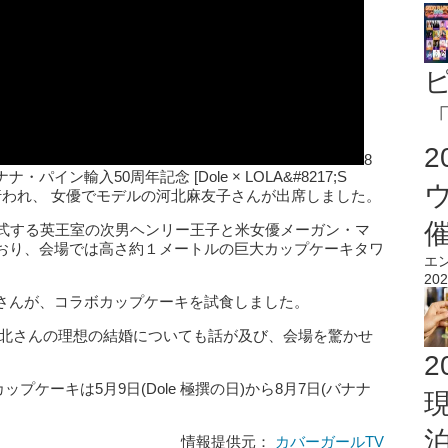
「
8
イン輸入50周年記念 [Dole × LOLA&#8217;S
会が行われ、 女優でモデルの河北麻友子さんが出席しました。
挙式する英王室の次男ヘンリー王子と米女優メーガン・マ
おり、会場では高さ約１メートルの巨大カップケーキタワ
エ
202
さんが、コラボカップケーキを試食しました。
河北さんの理想の結婚についても話が及び、会場を驚かせ
2
s コラボカップケーキは5月9日(Dole 極撰の日)から8月7日(バナナ
情報提供元：
カバーガールTV