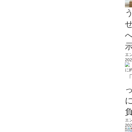
エ
202
エ
202