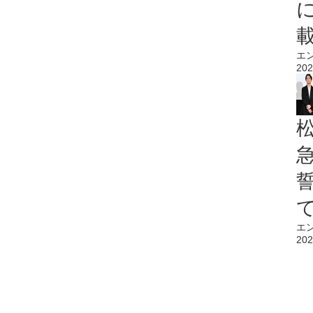
エ
202
エ
202