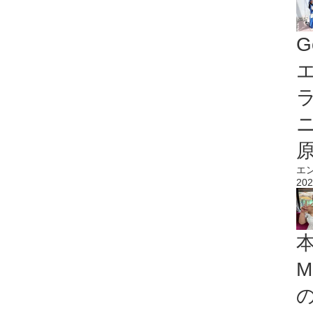
G
エ
エ
202
M