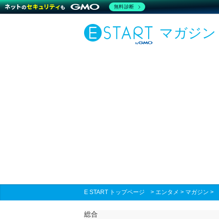
無料診断
マガジン
E START トップページ
>
エンタメ
>
マガジン
総合