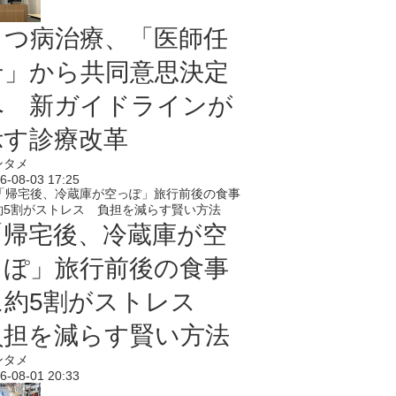
うつ病治療、「医師任
せ」から共同意思決定
へ 新ガイドラインが
示す診療改革
ンタメ
6-08-03 17:25
「帰宅後、冷蔵庫が空
っぽ」旅行前後の食事
に約5割がストレス
負担を減らす賢い方法
ンタメ
6-08-01 20:33