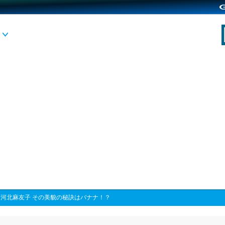
>
河北麻友子 その美貌の秘訣はバナナ！？