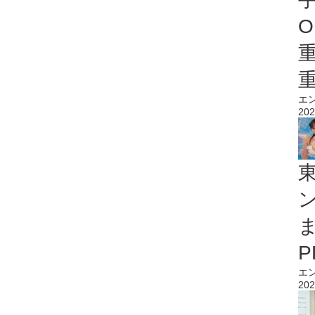
O
エ
202
エ
202