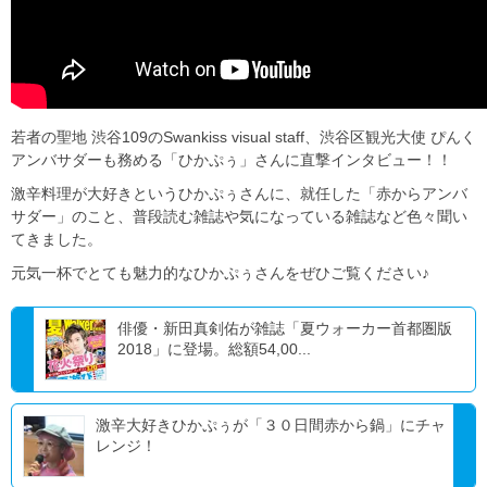
若者の聖地 渋谷109のSwankiss visual staff、渋谷区観光大使 ぴんく
アンバサダーも務める「ひかぷぅ」さんに直撃インタビュー！！
激辛料理が大好きというひかぷぅさんに、就任した「赤からアンバ
サダー」のこと、普段読む雑誌や気になっている雑誌など色々聞い
てきました。
元気一杯でとても魅力的なひかぷぅさんをぜひご覧ください♪
俳優・新田真剣佑が雑誌「夏ウォーカー首都圏版
2018」に登場。総額54,00...
激辛大好きひかぷぅが「３０日間赤から鍋」にチャ
レンジ！