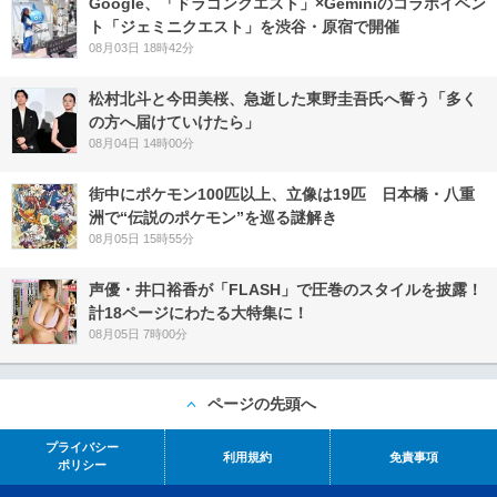
Google、「ドラゴンクエスト」×Geminiのコラボイベン
ト「ジェミニクエスト」を渋谷・原宿で開催
08月03日 18時42分
松村北斗と今田美桜、急逝した東野圭吾氏へ誓う「多く
の方へ届けていけたら」
08月04日 14時00分
街中にポケモン100匹以上、立像は19匹 日本橋・八重
洲で“伝説のポケモン”を巡る謎解き
08月05日 15時55分
声優・井口裕香が「FLASH」で圧巻のスタイルを披露！
計18ページにわたる大特集に！
08月05日 7時00分
ページの先頭へ
プライバシー
利用規約
免責事項
ポリシー