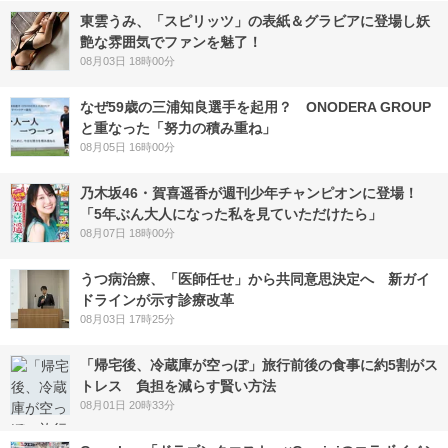
東雲うみ、「スピリッツ」の表紙＆グラビアに登場し妖
艶な雰囲気でファンを魅了！
08月03日 18時00分
なぜ59歳の三浦知良選手を起用？ ONODERA GROUP
と重なった「努力の積み重ね」
08月05日 16時00分
乃木坂46・賀喜遥香が週刊少年チャンピオンに登場！
「5年ぶん大人になった私を見ていただけたら」
08月07日 18時00分
うつ病治療、「医師任せ」から共同意思決定へ 新ガイ
ドラインが示す診療改革
08月03日 17時25分
「帰宅後、冷蔵庫が空っぽ」旅行前後の食事に約5割がス
トレス 負担を減らす賢い方法
08月01日 20時33分