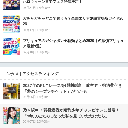
ハロウィーン音楽フェス開催決定！
07月31日 15時00分
ガチャガチャどこで買える？全国エリア別設置場所ガイド20
26
07月17日 13時00分
プリキュアのガシャポン全種類まとめ2026【名探偵プリキュ
ア最新9選】
07月16日 13時00分
エンタメ | アクセスランキング
2027年のF1全レースを現地観戦！ 航空券・宿泊費付き
「夢のシーズンチケット」が当たる
08月05日 17時48分
乃木坂46・賀喜遥香が週刊少年チャンピオンに登場！
「5年ぶん大人になった私を見ていただけたら」
08月07日 18時00分