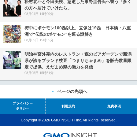
松村北斗と今田美桜、急逝した東野圭吾氏へ誓う「多く
の方へ届けていけたら」
08月04日 14時00分
街中にポケモン100匹以上、立像は19匹 日本橋・八重
洲で“伝説のポケモン”を巡る謎解き
08月05日 15時55分
明治神宮外苑内のレストラン・森のビアガーデンで新潟
県が誇るブランド枝豆「つまりちゃまめ」を販売数量限
定で提供。えだまめ県の魅力を発信
08月05日 15時51分
ページの先頭へ
プライバシー
利用規約
免責事項
ポリシー
Copyright © 2026 GMO INSIGHT Inc. All Rights Reserved.