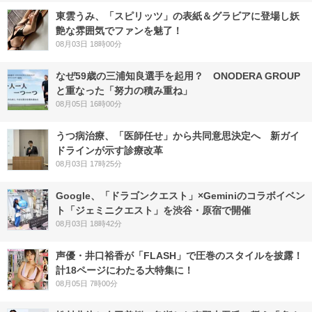
東雲うみ、「スピリッツ」の表紙＆グラビアに登場し妖
艶な雰囲気でファンを魅了！
08月03日 18時00分
なぜ59歳の三浦知良選手を起用？ ONODERA GROUP
と重なった「努力の積み重ね」
08月05日 16時00分
うつ病治療、「医師任せ」から共同意思決定へ 新ガイ
ドラインが示す診療改革
08月03日 17時25分
Google、「ドラゴンクエスト」×Geminiのコラボイベン
ト「ジェミニクエスト」を渋谷・原宿で開催
08月03日 18時42分
声優・井口裕香が「FLASH」で圧巻のスタイルを披露！
計18ページにわたる大特集に！
08月05日 7時00分