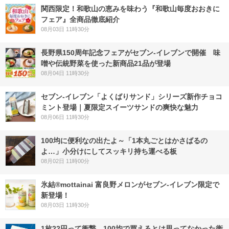
関西限定！和歌山の恵みを味わう『和歌山毎度おおきに
フェア』全商品徹底紹介
08月03日 11時30分
長野県150周年記念フェアがセブン-イレブンで開催 味
噌や伝統野菜を使った新商品21品が登場
08月04日 11時30分
セブン‐イレブン「よくばりサンド」シリーズ新作チョコ
ミント登場｜夏限定スイーツサンドの爽快な魅力
08月06日 11時30分
100均に便利なの出たよ～「1本丸ごとはかさばるの
よ…」小分けにしてスッキリ持ち運べる板
08月02日 11時00分
氷結®mottainai 富良野メロンがセブン‐イレブン限定で
新登場！
08月03日 11時30分
1枚22円って衝撃…100均で買えるとは思ってなかった衛