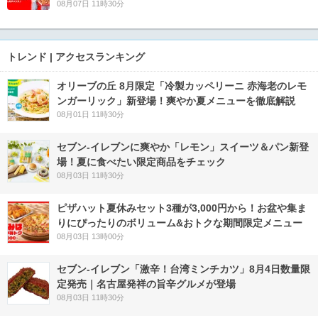
08月07日 11時30分
トレンド | アクセスランキング
オリーブの丘 8月限定「冷製カッペリーニ 赤海老のレモ
ンガーリック」新登場！爽やか夏メニューを徹底解説
08月01日 11時30分
セブン‐イレブンに爽やか「レモン」スイーツ＆パン新登
場！夏に食べたい限定商品をチェック
08月03日 11時30分
ピザハット夏休みセット3種が3,000円から！お盆や集ま
りにぴったりのボリューム&おトクな期間限定メニュー
08月03日 13時00分
セブン-イレブン「激辛！台湾ミンチカツ」8月4日数量限
定発売｜名古屋発祥の旨辛グルメが登場
08月03日 11時30分