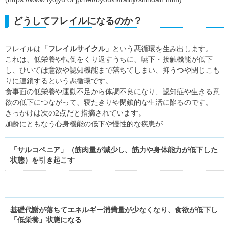
どうしてフレイルになるのか？
フレイルは
「フレイルサイクル」
という悪循環を生み出します。
これは、低栄養や転倒をくり返すうちに、嚥下・接触機能が低下
し、ひいては意欲や認知機能まで落ちてしまい、抑うつや閉じこも
りに連鎖するという悪循環です。
食事面の低栄養や運動不足から体調不良になり、認知症や生きる意
欲の低下につながって、寝たきりや閉鎖的な生活に陥るのです。
きっかけは次の2点だと指摘されています。
加齢にともなう心身機能の低下や慢性的な疾患が
「サルコペニア」
（筋肉量が減少し、筋力や身体能力が低下した
状態）を引き起こす
基礎代謝が落ちてエネルギー消費量が少なくなり、食欲が低下し
「低栄養」状態になる