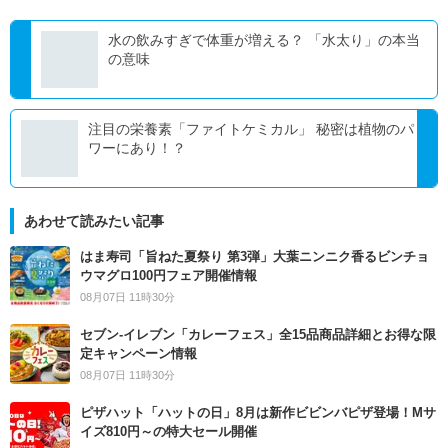
水の飲みすぎで体重が増える？ 「水太り」の本当
の意味
注目の栄養素「ファイトケミカル」 秘密は植物のパ
ワーにあり！？
あわせて読みたい記事
はま寿司「旨ねた夏祭り 第3弾」大葉ニンニク香るビンチョ
ウマグロ100円フェア開催情報
08月07日 11時30分
セブン‐イレブン「カレーフェス」全15品商品詳細とお得な限
定キャンペーン情報
08月07日 11時30分
ピザハット「ハットの日」8月は新作ビビンバピザ登場！Mサ
イズ810円～の特大セール開催