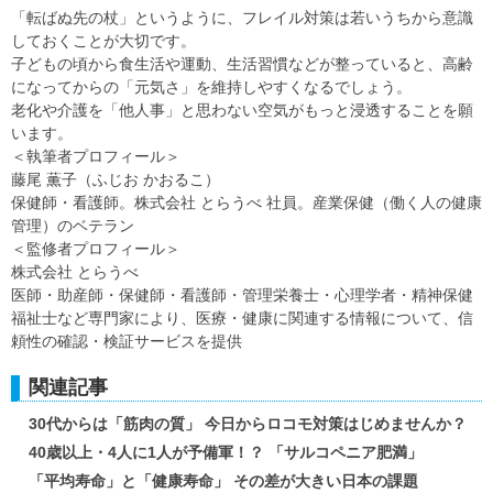
「転ばぬ先の杖」というように、フレイル対策は若いうちから意識
しておくことが大切です。
子どもの頃から食生活や運動、生活習慣などが整っていると、高齢
になってからの「元気さ」を維持しやすくなるでしょう。
老化や介護を「他人事」と思わない空気がもっと浸透することを願
います。
＜執筆者プロフィール＞
藤尾 薫子（ふじお かおるこ）
保健師・看護師。株式会社 とらうべ 社員。産業保健（働く人の健康
管理）のベテラン
＜監修者プロフィール＞
株式会社 とらうべ
医師・助産師・保健師・看護師・管理栄養士・心理学者・精神保健
福祉士など専門家により、医療・健康に関連する情報について、信
頼性の確認・検証サービスを提供
関連記事
30代からは「筋肉の質」 今日からロコモ対策はじめませんか？
40歳以上・4人に1人が予備軍！？ 「サルコペニア肥満」
「平均寿命」と「健康寿命」 その差が大きい日本の課題