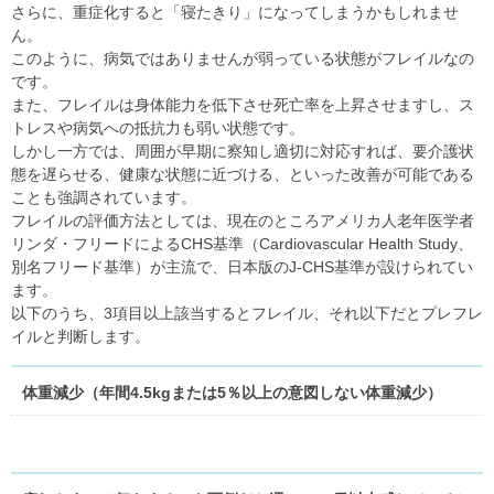
さらに、重症化すると「寝たきり」になってしまうかもしれませ
ん。
このように、病気ではありませんが弱っている状態がフレイルなの
です。
また、フレイルは身体能力を低下させ死亡率を上昇させますし、ス
トレスや病気への抵抗力も弱い状態です。
しかし一方では、周囲が早期に察知し適切に対応すれば、要介護状
態を遅らせる、健康な状態に近づける、といった改善が可能である
ことも強調されています。
フレイルの評価方法としては、現在のところアメリカ人老年医学者
リンダ・フリードによるCHS基準（Cardiovascular Health Study、
別名フリード基準）が主流で、日本版のJ-CHS基準が設けられてい
ます。
以下のうち、3項目以上該当するとフレイル、それ以下だとプレフレ
イルと判断します。
体重減少（年間4.5kgまたは5％以上の意図しない体重減少）