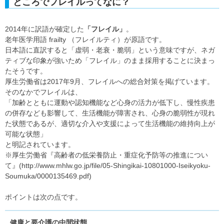
ところでフレイルってなに？
2014年に訳語が確定した
「フレイル」
。
老年医学用語 frailty （フレイルティ）が原語です。
日本語に直訳すると「虚弱・老衰・脆弱」という意味ですが、ネガ
ティブな印象が強いため「フレイル」のまま採用することに決まっ
たそうです。
厚生労働省は2017年9月、フレイルへの総合対策を掲げています。
そのなかでフレイルは、
「加齢とともに運動や認知機能など心身の活力が低下し、慢性疾患
の併存なども影響して、生活機能が障害され、心身の脆弱性が現れ
た状態であるが、適切な介入や支援によって生活機能の維持向上が
可能な状態」
と明記されています。
※厚生労働省『高齢者の低栄養防止・重症化予防等の推進につい
て』(http://www.mhlw.go.jp/file/05-Shingikai-10801000-Iseikyoku-
Soumuka/0000135469.pdf)
ポイントは次の点です。
健康と要介護の中間状態