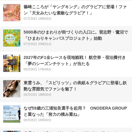
篠崎こころが「ヤングキング」のグラビアに登場！ファ
ン「天女みたいな素敵なグラビア！」
07月30日 19時00分
5000本のひまわりが街づくりの入口に。習志野・鷺沼で
「ひまわりキャンパスプロジェクト」始動
07月30日 20時01分
2027年のF1全レースを現地観戦！ 航空券・宿泊費付き
「夢のシーズンチケット」が当たる
08月05日 17時48分
東雲うみ、「スピリッツ」の表紙＆グラビアに登場し妖
艶な雰囲気でファンを魅了！
08月03日 18時00分
なぜ59歳の三浦知良選手を起用？ ONODERA GROUP
と重なった「努力の積み重ね」
08月05日 16時00分