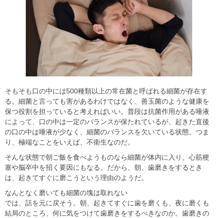
そもそも口の中には500種類以上の常在菌と呼ばれる細菌が存在す
る。細菌と言っても害があるわけではなく、善玉菌のような健康を
保つ役割を担っていると考えればいい。普段は抗菌作用がある唾液
によって、口の中は一定のバランスが保たれているが、起きた直後
の口の中は唾液が少なく、細菌のバランスを欠いている状態。つま
り、極端なことをいえば、不衛生なのだ。
そんな状態で朝ご飯を食べようものなら細菌が体内に入り、心筋梗
塞や脳卒中を招く要因にもなる。だから、朝、歯磨きをするとき
は、起きてすぐに磨こうという理由のようだ。
なんとなく磨いても細菌の塊は取れない
では、話を元に戻そう。朝、起きてすぐに歯を磨くも、夜に磨くも
結局のところ、何に気をつけて歯磨きをするべきなのか。歯磨きの