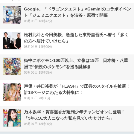
Google、「ドラゴンクエスト」×Geminiのコラボイベン
ト「ジェミニクエスト」を渋谷・原宿で開催
08月03日 18時42分
松村北斗と今田美桜、急逝した東野圭吾氏へ誓う「多く
の方へ届けていけたら」
08月04日 14時00分
街中にポケモン100匹以上、立像は19匹 日本橋・八重
洲で“伝説のポケモン”を巡る謎解き
08月05日 15時55分
声優・井口裕香が「FLASH」で圧巻のスタイルを披露！
計18ページにわたる大特集に！
08月05日 7時00分
乃木坂46・賀喜遥香が週刊少年チャンピオンに登場！
「5年ぶん大人になった私を見ていただけたら」
08月07日 18時00分