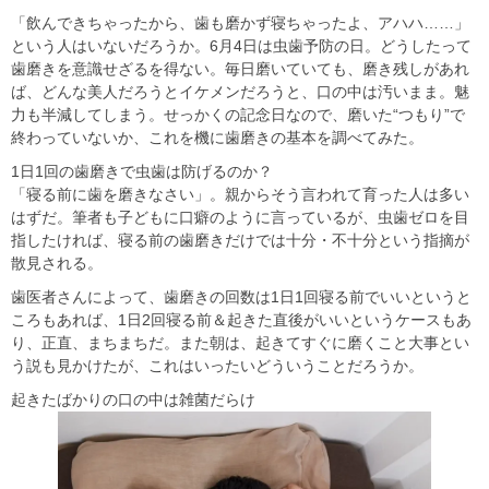
「飲んできちゃったから、歯も磨かず寝ちゃったよ、アハハ……」
という人はいないだろうか。6月4日は虫歯予防の日。どうしたって
歯磨きを意識せざるを得ない。毎日磨いていても、磨き残しがあれ
ば、どんな美人だろうとイケメンだろうと、口の中は汚いまま。魅
力も半減してしまう。せっかくの記念日なので、磨いた“つもり”で
終わっていないか、これを機に歯磨きの基本を調べてみた。
1日1回の歯磨きで虫歯は防げるのか？
「寝る前に歯を磨きなさい」。親からそう言われて育った人は多い
はずだ。筆者も子どもに口癖のように言っているが、虫歯ゼロを目
指したければ、寝る前の歯磨きだけでは十分・不十分という指摘が
散見される。
歯医者さんによって、歯磨きの回数は1日1回寝る前でいいというと
ころもあれば、1日2回寝る前＆起きた直後がいいというケースもあ
り、正直、まちまちだ。また朝は、起きてすぐに磨くこと大事とい
う説も見かけたが、これはいったいどういうことだろうか。
起きたばかりの口の中は雑菌だらけ