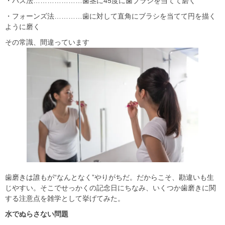
・バス法…………………歯茎に45度に歯ブラシを当てて磨く
・フォーンズ法…………歯に対して直角にブラシを当てて円を描く
ように磨く
その常識、間違っています
歯磨きは誰もが“なんとなく”やりがちだ。だからこそ、勘違いも生
じやすい。そこでせっかくの記念日にちなみ、いくつか歯磨きに関
する注意点を雑学として挙げてみた。
水でぬらさない問題