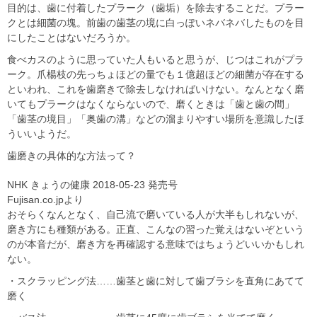
目的は、歯に付着したプラーク（歯垢）を除去することだ。プラー
クとは細菌の塊。前歯の歯茎の境に白っぽいネバネバしたものを目
にしたことはないだろうか。
食べカスのように思っていた人もいると思うが、じつはこれがプラ
ーク。爪楊枝の先っちょほどの量でも１億超ほどの細菌が存在する
といわれ、これを歯磨きで除去しなければいけない。なんとなく磨
いてもプラークはなくならないので、磨くときは「歯と歯の間」
「歯茎の境目」「奥歯の溝」などの溜まりやすい場所を意識したほ
ういいようだ。
歯磨きの具体的な方法って？
NHK きょうの健康 2018-05-23 発売号
Fujisan.co.jpより
おそらくなんとなく、自己流で磨いている人が大半もしれないが、
磨き方にも種類がある。正直、こんなの習った覚えはないぞという
のが本音だが、磨き方を再確認する意味ではちょうどいいかもしれ
ない。
・スクラッピング法……歯茎と歯に対して歯ブラシを直角にあてて
磨く