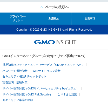
ページの先頭へ
プライバシー
利用規約
免責事項
ポリシー
Copyright © 2026 GMO INSIGHT Inc. All Rights Reserved.
GMOインターネットグループのセキュリティ事業について
世界初総合ネットセキュリティサービス「GMOセキュリティ24」
パスワード漏洩診断
Webサイトリスク診断
セキュリティ相談AIチャットボット
実在証明・盗聴対策
サイバー攻撃対策（GMOサイバーセキュリティ byイエラエ）
サイバー攻撃対策（GMO Flatt Security）
なりすまし対策
セキュリティ事業の軌跡