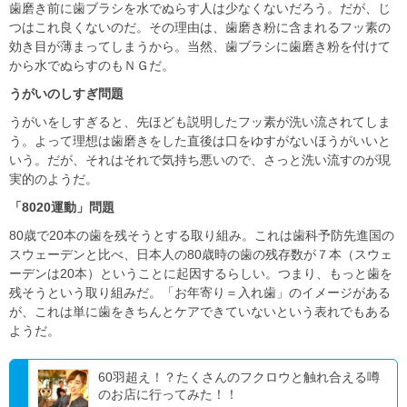
歯磨き前に歯ブラシを水でぬらす人は少なくないだろう。だが、じ
つはこれ良くないのだ。その理由は、歯磨き粉に含まれるフッ素の
効き目が薄まってしまうから。当然、歯ブラシに歯磨き粉を付けて
から水でぬらすのもＮＧだ。
うがいのしすぎ問題
うがいをしすぎると、先ほども説明したフッ素が洗い流されてしま
う。よって理想は歯磨きをした直後は口をゆすがないほうがいいと
いう。だが、それはそれで気持ち悪いので、さっと洗い流すのが現
実的のようだ。
「8020運動」問題
80歳で20本の歯を残そうとする取り組み。これは歯科予防先進国の
スウェーデンと比べ、日本人の80歳時の歯の残存数が７本（スウェ
ーデンは20本）ということに起因するらしい。つまり、もっと歯を
残そうという取り組みだ。「お年寄り＝入れ歯」のイメージがある
が、これは単に歯をきちんとケアできていないという表れでもある
ようだ。
60羽超え！？たくさんのフクロウと触れ合える噂
のお店に行ってみた！！