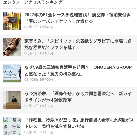
エンタメ | アクセスランキング
2027年のF1全レースを現地観戦！ 航空券・宿泊費付き
「夢のシーズンチケット」が当たる
08月05日 17時48分
東雲うみ、「スピリッツ」の表紙＆グラビアに登場し妖
艶な雰囲気でファンを魅了！
08月03日 18時00分
なぜ59歳の三浦知良選手を起用？ ONODERA GROUP
と重なった「努力の積み重ね」
08月05日 16時00分
うつ病治療、「医師任せ」から共同意思決定へ 新ガイ
ドラインが示す診療改革
08月03日 17時25分
「帰宅後、冷蔵庫が空っぽ」旅行前後の食事に約5割がス
トレス 負担を減らす賢い方法
08月01日 20時33分