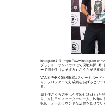
instagramより https://www.instagram.com/v
ブラジル・サンパウロにて現地時間6月1日から
ーで四十住（よそずみ）さくらが見事優
VANS PARK SERIESはスケート
り、プロツアーで好成績をあげるとワー
る。
四十住さくら選手は今年5月に行われた
り、今注目のスケーターの一人。昨年の
収め、オールラウンドな活躍を見せてい