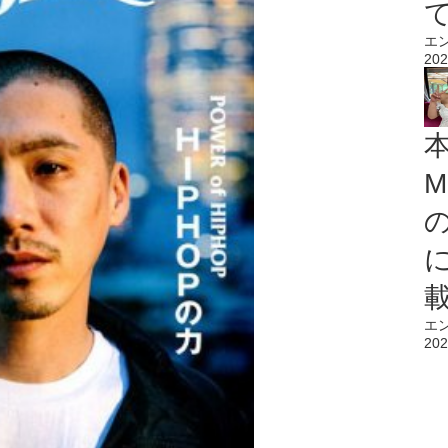
エ
202
M
エ
202