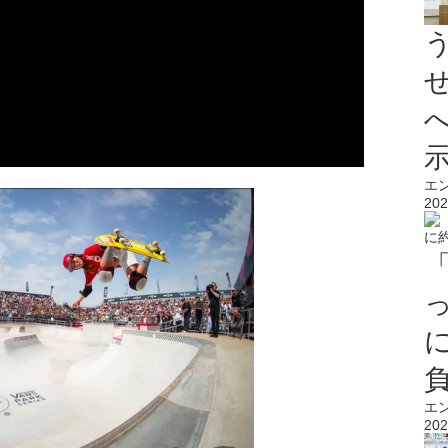
エ
202
エ
202