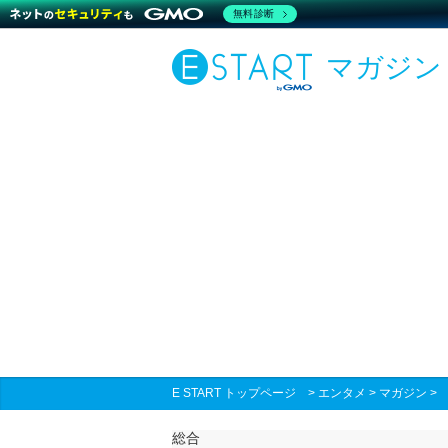
無料診断
マガジン
E START トップページ
>
エンタメ
>
マガジン
総合