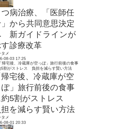
うつ病治療、「医師任
せ」から共同意思決定
へ 新ガイドラインが
示す診療改革
ンタメ
6-08-03 17:25
「帰宅後、冷蔵庫が空
っぽ」旅行前後の食事
に約5割がストレス
負担を減らす賢い方法
ンタメ
6-08-01 20:33