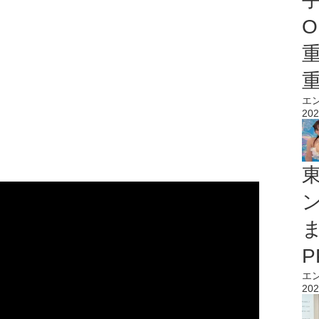
O
エ
202
エ
202