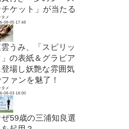
ンチケット」が当たる
ンタメ
6-08-05 17:48
東雲うみ、「スピリッ
ツ」の表紙＆グラビア
に登場し妖艶な雰囲気
でファンを魅了！
ンタメ
6-08-03 18:00
なぜ59歳の三浦知良選
手を起用？