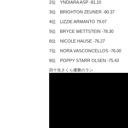
2位 YNDIARA ASP -81.10
3位 BRIGHTON ZEUNER -80.37
4位 LIZZIE ARMANTO 79.07
5位 BRYCE WETTSTEIN -78.30
6位 NICOLE HAUSE -76.27
7位 NORA VASCONCELLOS -76.00
8位 POPPY STARR OLSEN -75.43
四十住さくら優勝のラン