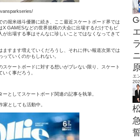
vansparkseries/
G
での堀米雄斗優勝に続き、ここ最近スケートボード界では
X GAMESなどの世界規模の大会に出場するだけでもビ
エ
人が出場する事はそんなに珍しいことではなくなってきて
はますます増えていくだろうし、それに伴い報道次第では
わっていくのかもしれない。
のスケートボードに対する想いがブレない限り、スケート
ていく事だろう。
エ
202
ターとしてスケートボード関連の記事を執筆。
作家としても活動中。