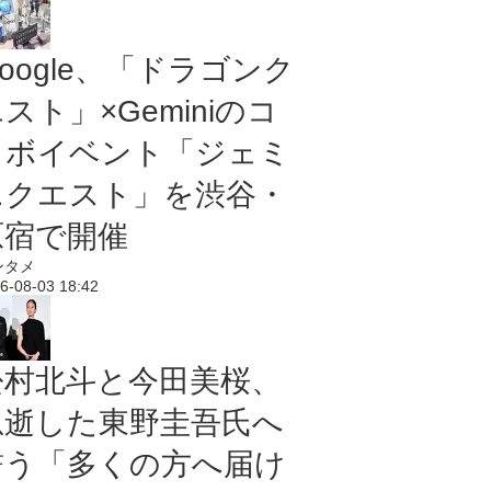
oogle、「ドラゴンク
スト」×Geminiのコ
ラボイベント「ジェミ
ニクエスト」を渋谷・
原宿で開催
ンタメ
6-08-03 18:42
松村北斗と今田美桜、
急逝した東野圭吾氏へ
誓う「多くの方へ届け