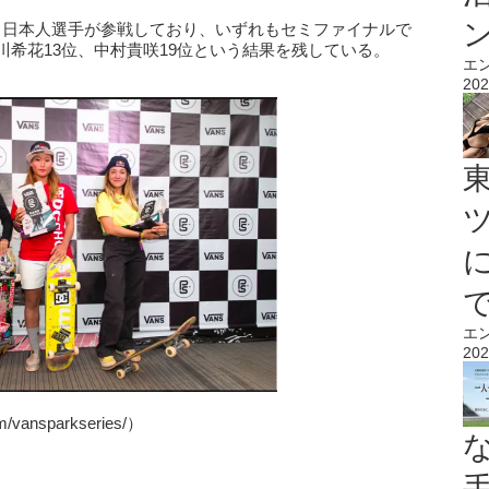
、他にも日本人選手が参戦しており、いずれもセミファイナルで
川希花13位、中村貴咲19位という結果を残している。
エ
202
エ
202
/vansparkseries/）