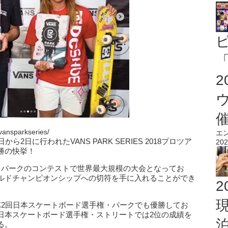
「
ansparkseries/
エ
2日に行われたVANS PARK SERIES 2018プロツア
202
勝の快挙！
ボード・パークのコンテストで世界最大規模の大会となってお
ルドチャンピオンシップへの切符を手に入れることができ
2
第2回日本スケートボード選手権・パークでも優勝してお
日本スケートボード選手権・ストリートでは2位の成績を
る。