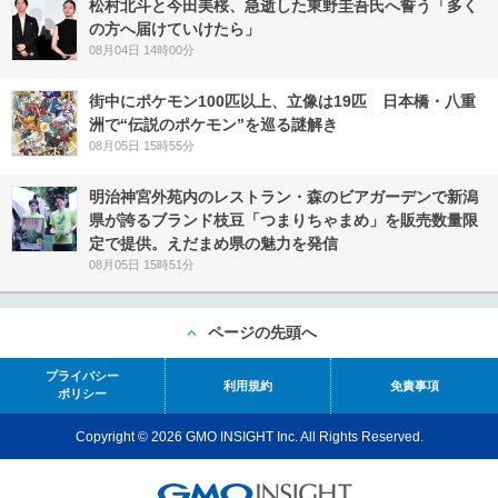
松村北斗と今田美桜、急逝した東野圭吾氏へ誓う「多く
の方へ届けていけたら」
08月04日 14時00分
街中にポケモン100匹以上、立像は19匹 日本橋・八重
洲で“伝説のポケモン”を巡る謎解き
08月05日 15時55分
明治神宮外苑内のレストラン・森のビアガーデンで新潟
県が誇るブランド枝豆「つまりちゃまめ」を販売数量限
定で提供。えだまめ県の魅力を発信
08月05日 15時51分
ページの先頭へ
プライバシー
利用規約
免責事項
ポリシー
Copyright © 2026 GMO INSIGHT Inc. All Rights Reserved.