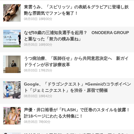
東雲うみ、「スピリッツ」の表紙＆グラビアに登場し妖
艶な雰囲気でファンを魅了！
08月03日 18時00分
なぜ59歳の三浦知良選手を起用？ ONODERA GROUP
と重なった「努力の積み重ね」
08月05日 16時00分
うつ病治療、「医師任せ」から共同意思決定へ 新ガイ
ドラインが示す診療改革
08月03日 17時25分
Google、「ドラゴンクエスト」×Geminiのコラボイベン
ト「ジェミニクエスト」を渋谷・原宿で開催
08月03日 18時42分
声優・井口裕香が「FLASH」で圧巻のスタイルを披露！
計18ページにわたる大特集に！
08月05日 7時00分