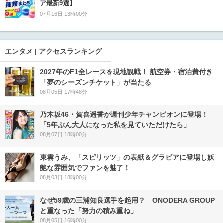
ア最新9選】
07月16日 13時00分
エンタメ | アクセスランキング
2027年のF1全レースを現地観戦！ 航空券・宿泊費付き
「夢のシーズンチケット」が当たる
08月05日 17時48分
乃木坂46・賀喜遥香が週刊少年チャンピオンに登場！
「5年ぶん大人になった私を見ていただけたら」
08月07日 18時00分
東雲うみ、「スピリッツ」の表紙＆グラビアに登場し妖
艶な雰囲気でファンを魅了！
08月03日 18時00分
なぜ59歳の三浦知良選手を起用？ ONODERA GROUP
と重なった「努力の積み重ね」
08月05日 16時00分