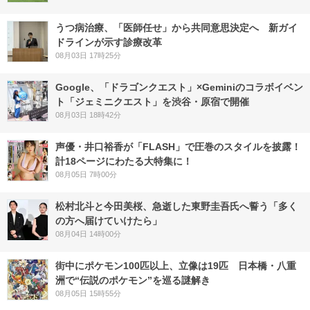
うつ病治療、「医師任せ」から共同意思決定へ 新ガイ
ドラインが示す診療改革
08月03日 17時25分
Google、「ドラゴンクエスト」×Geminiのコラボイベン
ト「ジェミニクエスト」を渋谷・原宿で開催
08月03日 18時42分
声優・井口裕香が「FLASH」で圧巻のスタイルを披露！
計18ページにわたる大特集に！
08月05日 7時00分
松村北斗と今田美桜、急逝した東野圭吾氏へ誓う「多く
の方へ届けていけたら」
08月04日 14時00分
街中にポケモン100匹以上、立像は19匹 日本橋・八重
洲で“伝説のポケモン”を巡る謎解き
08月05日 15時55分