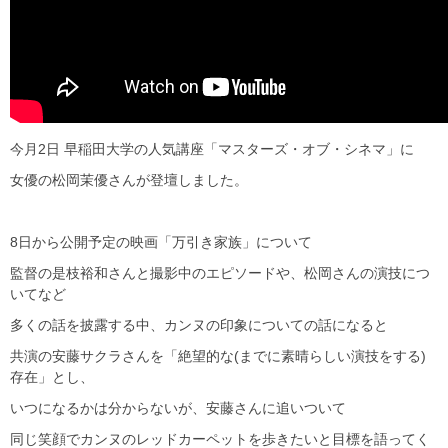
今月2日 早稲田大学の人気講座「マスターズ・オブ・シネマ」に
女優の松岡茉優さんが登壇しました。
8日から公開予定の映画「万引き家族」について
監督の是枝裕和さんと撮影中のエピソードや、松岡さんの演技につ
いてなど
多くの話を披露する中、カンヌの印象についての話になると
共演の安藤サクラさんを「絶望的な(までに素晴らしい演技をする)
存在」とし、
いつになるかは分からないが、安藤さんに追いついて
同じ笑顔でカンヌのレッドカーペットを歩きたいと目標を語ってく