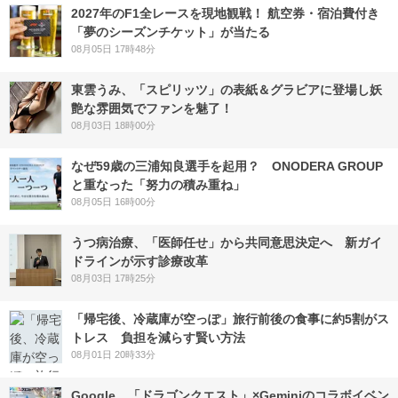
2027年のF1全レースを現地観戦！ 航空券・宿泊費付き
「夢のシーズンチケット」が当たる
08月05日 17時48分
東雲うみ、「スピリッツ」の表紙＆グラビアに登場し妖
艶な雰囲気でファンを魅了！
08月03日 18時00分
なぜ59歳の三浦知良選手を起用？ ONODERA GROUP
と重なった「努力の積み重ね」
08月05日 16時00分
うつ病治療、「医師任せ」から共同意思決定へ 新ガイ
ドラインが示す診療改革
08月03日 17時25分
「帰宅後、冷蔵庫が空っぽ」旅行前後の食事に約5割がス
トレス 負担を減らす賢い方法
08月01日 20時33分
Google、「ドラゴンクエスト」×Geminiのコラボイベン