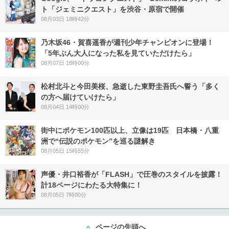
ト「ジェミニクエスト」を渋谷・原宿で開催
08月03日 18時42分
乃木坂46・賀喜遥香が週刊少年チャンピオンに登場！
「5年ぶん大人になった私を見ていただけたら」
08月07日 18時00分
松村北斗と今田美桜、急逝した東野圭吾氏へ誓う「多く
の方へ届けていけたら」
08月04日 14時00分
街中にポケモン100匹以上、立像は19匹 日本橋・八重
洲で“伝説のポケモン”を巡る謎解き
08月05日 15時55分
声優・井口裕香が「FLASH」で圧巻のスタイルを披露！
計18ページにわたる大特集に！
08月05日 7時00分
ページの先頭へ