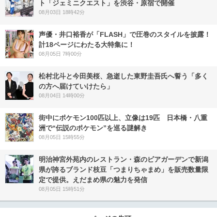
ト「ジェミニクエスト」を渋谷・原宿で開催
08月03日 18時42分
声優・井口裕香が「FLASH」で圧巻のスタイルを披露！
計18ページにわたる大特集に！
08月05日 7時00分
松村北斗と今田美桜、急逝した東野圭吾氏へ誓う「多く
の方へ届けていけたら」
08月04日 14時00分
街中にポケモン100匹以上、立像は19匹 日本橋・八重
洲で“伝説のポケモン”を巡る謎解き
08月05日 15時55分
明治神宮外苑内のレストラン・森のビアガーデンで新潟
県が誇るブランド枝豆「つまりちゃまめ」を販売数量限
定で提供。えだまめ県の魅力を発信
08月05日 15時51分