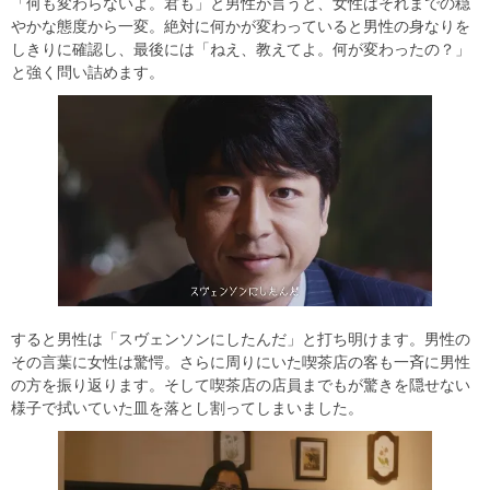
「何も変わらないよ。君も」と男性が言うと、女性はそれまでの穏
やかな態度から一変。絶対に何かが変わっていると男性の身なりを
しきりに確認し、最後には「ねえ、教えてよ。何が変わったの？」
と強く問い詰めます。
すると男性は「スヴェンソンにしたんだ」と打ち明けます。男性の
その言葉に女性は驚愕。さらに周りにいた喫茶店の客も一斉に男性
の方を振り返ります。そして喫茶店の店員までもが驚きを隠せない
様子で拭いていた皿を落とし割ってしまいました。