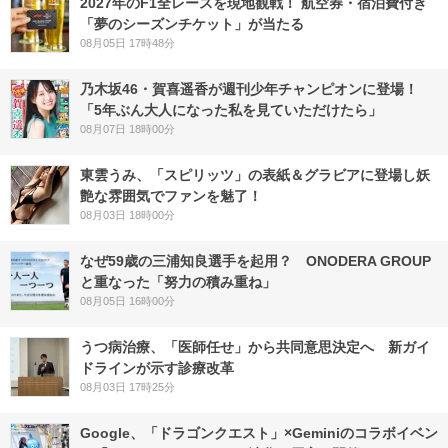
2027年のF1全レースを現地観戦！ 航空券・宿泊費付き
「夢のシーズンチケット」が当たる
08月05日 17時48分
乃木坂46・賀喜遥香が週刊少年チャンピオンに登場！
「5年ぶん大人になった私を見ていただけたら」
08月07日 18時00分
東雲うみ、「スピリッツ」の表紙＆グラビアに登場し妖
艶な雰囲気でファンを魅了！
08月03日 18時00分
なぜ59歳の三浦知良選手を起用？ ONODERA GROUP
と重なった「努力の積み重ね」
08月05日 16時00分
うつ病治療、「医師任せ」から共同意思決定へ 新ガイ
ドラインが示す診療改革
08月03日 17時25分
Google、「ドラゴンクエスト」×Geminiのコラボイベン