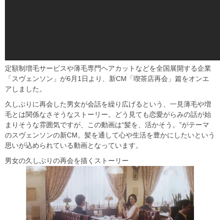
定額制増毛サービスや薄毛専門ヘアカットなどを全国展開する企業
「スヴェンソン」が6月1日より、新CM「喫茶店再会」篇をオンエ
アしました。
久しぶりに再会した男女が会話を繰り広げるという、一見薄毛や増
毛とは関係なさそうなストーリー。どう見ても恋愛がらみの話が始
まりそうな雰囲気ですが、この動画は“髪を、活かそう。”がテーマ
のスヴェンソンの新CM。髪を通して心や生活を豊かにしたいという
思いが込められている動画となっています。
男女の久しぶりの再会を描くストーリー