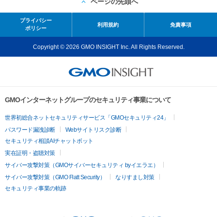
ページの先頭へ
プライバシー
利用規約
免責事項
ポリシー
Copyright © 2026 GMO INSIGHT Inc. All Rights Reserved.
GMOインターネットグループのセキュリティ事業について
世界初総合ネットセキュリティサービス「GMOセキュリティ24」
パスワード漏洩診断
Webサイトリスク診断
セキュリティ相談AIチャットボット
実在証明・盗聴対策
サイバー攻撃対策（GMOサイバーセキュリティ byイエラエ）
サイバー攻撃対策（GMO Flatt Security）
なりすまし対策
セキュリティ事業の軌跡