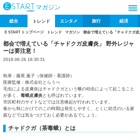
マガジン
総合
エンタメ
旅行
経済
トレンド
E START トップページ
トレンド
マガジン
都会で増えている「チャドクガ皮
都会で増えている「チャドクガ皮膚炎」 野外レジャ
ーは要注意！
2018-06-26 18:30:31
執筆：藤尾 薫子（保健師・看護師）
医療監修：株式会社とらうべ
毛虫による皮膚炎はチャドクガという蛾の幼虫によって起こること
が多く、
毒蛾皮膚炎
とも呼ばれています。
市区町村のサイトなどでは注意喚起が行われています。
春から秋にかけてのこの時期は発生しやすく、とくに幼児のいる家
庭などでは気をつけておく必要があるでしょう。
チャドクガ（茶毒蛾）とは