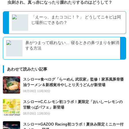
虫刺され、真っ赤になったり腫れたりするのはどうして？
「えーっ、またココに！？」 どうしてニキビは同
じ場所にできるの？
鼻がつまって眠れない… 寝るときの鼻づまりを解消
する方法
あわせて読みたい記事
スシロー×食べログ「らーめん 武双家」監修！家系風豚骨醤
油ラーメン＆新感覚冷やしとり天うどんが新登場
08月09日 11時30分
スシロー×C.C.レモン初コラボ！夏限定「おいしーレモンの
甘酸っぱパフェ」新登場
08月09日 11時30分
スシロー×GAZOO Racing初コラボ！夏休み限定ミニカー付