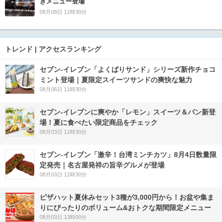
きメニュー登場
08月08日 11時30分
トレンド | アクセスランキング
セブン‐イレブン「よくばりサンド」シリーズ新作チョコ
ミント登場｜夏限定スイーツサンドの爽快な魅力
08月06日 11時30分
セブン‐イレブンに爽やか「レモン」スイーツ＆パン新登
場！夏に食べたい限定商品をチェック
08月03日 11時30分
セブン-イレブン「激辛！台湾ミンチカツ」8月4日数量限
定発売｜名古屋発祥の旨辛グルメが登場
08月03日 11時30分
ピザハット夏休みセット3種が3,000円から！お盆や集ま
りにぴったりのボリューム&おトクな期間限定メニュー
08月03日 13時00分