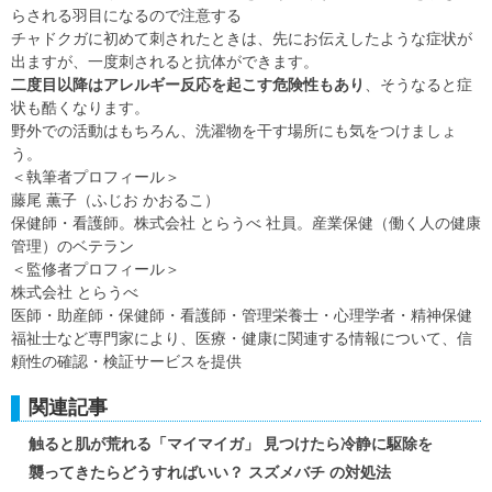
らされる羽目になるので注意する
チャドクガに初めて刺されたときは、先にお伝えしたような症状が
出ますが、一度刺されると抗体ができます。
二度目以降はアレルギー反応を起こす危険性もあり
、そうなると症
状も酷くなります。
野外での活動はもちろん、洗濯物を干す場所にも気をつけましょ
う。
＜執筆者プロフィール＞
藤尾 薫子（ふじお かおるこ）
保健師・看護師。株式会社 とらうべ 社員。産業保健（働く人の健康
管理）のベテラン
＜監修者プロフィール＞
株式会社 とらうべ
医師・助産師・保健師・看護師・管理栄養士・心理学者・精神保健
福祉士など専門家により、医療・健康に関連する情報について、信
頼性の確認・検証サービスを提供
関連記事
触ると肌が荒れる「マイマイガ」 見つけたら冷静に駆除を
襲ってきたらどうすればいい？ スズメバチ の対処法