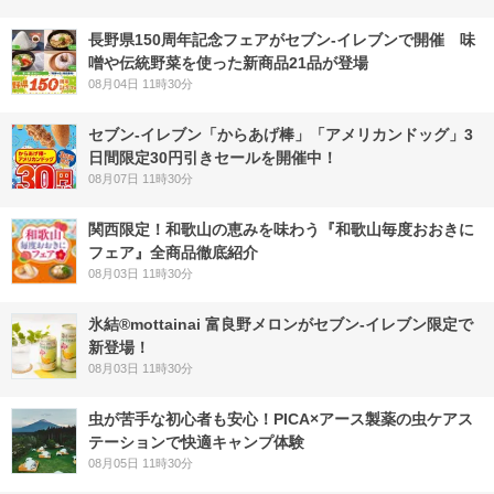
長野県150周年記念フェアがセブン-イレブンで開催 味
噌や伝統野菜を使った新商品21品が登場
08月04日 11時30分
セブン‐イレブン「からあげ棒」「アメリカンドッグ」3
日間限定30円引きセールを開催中！
08月07日 11時30分
関西限定！和歌山の恵みを味わう『和歌山毎度おおきに
フェア』全商品徹底紹介
08月03日 11時30分
氷結®mottainai 富良野メロンがセブン‐イレブン限定で
新登場！
08月03日 11時30分
虫が苦手な初心者も安心！PICA×アース製薬の虫ケアス
テーションで快適キャンプ体験
08月05日 11時30分