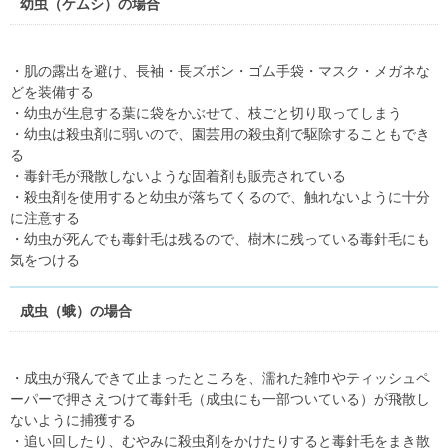
幼虫（ケムシ）の場合
・肌の露出を避け、長袖・長ズボン・ゴム手袋・マスク・メガネな
どを装備する
・幼虫が生息する葉に袋をかぶせて、枝ごと切り取ってしまう
・幼虫は殺虫剤に弱いので、園芸用の殺虫剤で駆除することもでき
る
・毒針毛が飛散しないような固着剤も販売されている
・殺虫剤を使用すると幼虫が落ちてくるので、触れないように十分
に注意する
・幼虫が死んでも毒針毛は残るので、樹木に残っている毒針毛にも
気をつける
成虫（蛾）の場合
・成虫が飛んできて止まったところを、濡れた雑巾やティッシュペ
ーパーで押さえつけて毒針毛（成虫にも一部ついている）が飛散し
ないように捕獲する
・追い回したり、むやみに殺虫剤をかけたりすると毒針毛をまき散