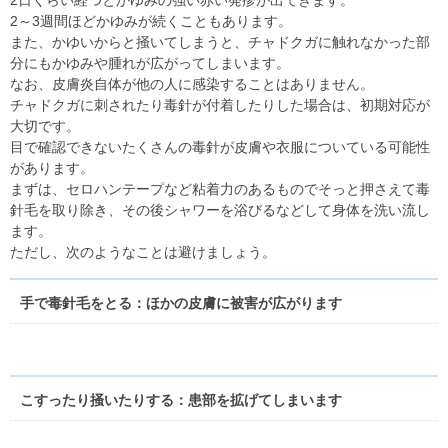
2日くらい経つとかゆみの強い赤い発疹が出てきます。
2～3週間ほどかゆみが続くこともあります。
また、かゆいからと掻いてしまうと、チャドクガに触れなかった部
分にもかゆみや腫れが広がってしまいます。
なお、皮膚炎自体が他の人に感染することはありません。
チャドクガに刺されたり毒針が付着したりした場合は、初期対応が
大切です。
目で確認できないたくさんの毒針が皮膚や衣服についている可能性
があります。
まずは、セロハンテープなど粘着力のあるものでそっと押さえて毒
針毛を取り除き、その後シャワーを浴びるなどして身体を洗い流し
ます。
ただし、次のようなことは避けましょう。
手で毒針毛をとる：ほかの皮膚に被害が広がります
こすったり掻いたりする：患部を拡げてしまいます