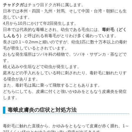
チャドクガ
はチョウ目ドクガ科に属します。
日本では本州・四国・九州・対馬、そして中国・台湾・朝鮮にも生
息しています。
4月から10月にかけて年2回発生します。
日本では代表的な毒蛾とされ、幼虫である毛虫には、
毒針毛（どく
しんもう）
と呼ばれる有毒毛がとりわけ多く備わっています。
長さは0.1～0.2mmと細いのですが、幼虫1匹に数十万本以上の毒針
毛が密生しているとされています。
おもな発生場所はツバキ科の植物で、ツバキ・サザンカ・茶などで
す。
植え込みや生垣などで幼虫が発生します。
庭木などの手入れをしている時に刺されたり、毒針毛に触れたりす
る場合があります。
また、毒針毛は風に乗って飛散することもあります。
どちらにしても、皮膚に付くと強いかゆみをともなう皮膚炎を発症
します。
毒蛾皮膚炎の症状と対処方法
毒針毛に触れた直後から、かゆみをともなって皮膚が赤く腫れ、1～