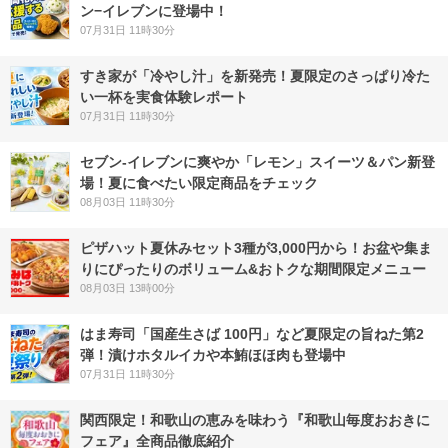
ン−イレブンに登場中！
07月31日 11時30分
すき家が「冷やし汁」を新発売！夏限定のさっぱり冷た
い一杯を実食体験レポート
07月31日 11時30分
セブン‐イレブンに爽やか「レモン」スイーツ＆パン新登
場！夏に食べたい限定商品をチェック
08月03日 11時30分
ピザハット夏休みセット3種が3,000円から！お盆や集ま
りにぴったりのボリューム&おトクな期間限定メニュー
08月03日 13時00分
はま寿司「国産生さば 100円」など夏限定の旨ねた第2
弾！漬けホタルイカや本鮪ほほ肉も登場中
07月31日 11時30分
関西限定！和歌山の恵みを味わう『和歌山毎度おおきに
フェア』全商品徹底紹介