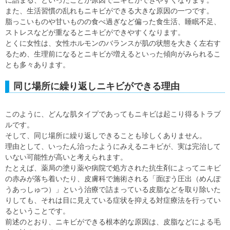
に詰まる、といったことが原因でニキビができやすくなります。
また、生活習慣の乱れもニキビができる大きな原因の一つです。
脂っこいものや甘いものの食べ過ぎなど偏った食生活、睡眠不足、
ストレスなどが重なるとニキビができやすくなります。
とくに女性は、女性ホルモンのバランスが肌の状態を大きく左右す
るため、生理前になるとニキビが増えるといった傾向がみられるこ
とも多々あります。
同じ場所に繰り返しニキビができる理由
このように、どんな肌タイプであってもニキビは起こり得るトラブ
ルです。
そして、同じ場所に繰り返しできることも珍しくありません。
理由として、いったん治ったようにみえるニキビが、実は完治して
いない可能性が高いと考えられます。
たとえば、薬局の塗り薬や病院で処方された抗生剤によってニキビ
の赤みが落ち着いたり、皮膚科で施術される「面ぽう圧出（めんぽ
うあっしゅつ）」という治療で詰まっている皮脂などを取り除いた
りしても、それは目に見えている症状を抑える対症療法を行ってい
るということです。
前述のとおり、ニキビができる根本的な原因は、皮脂などによる毛