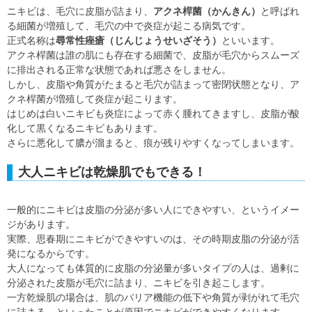
ニキビは、毛穴に皮脂が詰まり、
アクネ桿菌（かんきん）
と呼ばれ
る細菌が増殖して、毛穴の中で炎症が起こる病気です。
正式名称は
尋常性痤瘡（じんじょうせいざそう）
といいます。
アクネ桿菌は誰の肌にも存在する細菌で、皮脂が毛穴からスムーズ
に排出される正常な状態であれば悪さをしません。
しかし、皮脂や角質がたまると毛穴が詰まって密閉状態となり、ア
クネ桿菌が増殖して炎症が起こります。
はじめは白いニキビも炎症によって赤く腫れてきますし、皮脂が酸
化して黒くなるニキビもあります。
さらに悪化して膿が溜まると、痕が残りやすくなってしまいます。
大人ニキビは乾燥肌でもできる！
一般的にニキビは皮脂の分泌が多い人にできやすい、というイメー
ジがあります。
実際、思春期にニキビができやすいのは、その時期皮脂の分泌が活
発になるからです。
大人になっても体質的に皮脂の分泌量が多いタイプの人は、過剰に
分泌された皮脂が毛穴に詰まり、ニキビを引き起こします。
一方乾燥肌の場合は、肌のバリア機能の低下や角質が剥がれて毛穴