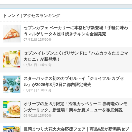
トレンド | アクセスランキング
セブンカフェ ベーカリーに本格ピザ新登場！手軽に味わ
うマルゲリータ＆照り焼きチキンを全国発売
07月31日 11時30分
セブン‐イレブンよくばりサンドに「ハムカツ＆たまごマ
カロニ」が新登場！
07月31日 11時30分
スターバックス初のカプセルトイ「ジョイフル カプセ
ル」が2026年8月2日に都内限定発売
07月31日 13時00分
オリーブの丘 8月限定「冷製カッペリーニ 赤海老のレモ
ンガーリック」新登場！爽やか夏メニューを徹底解説
08月01日 11時30分
長岡まつり大花火大会応援フェア｜商品6品が新潟県セブ