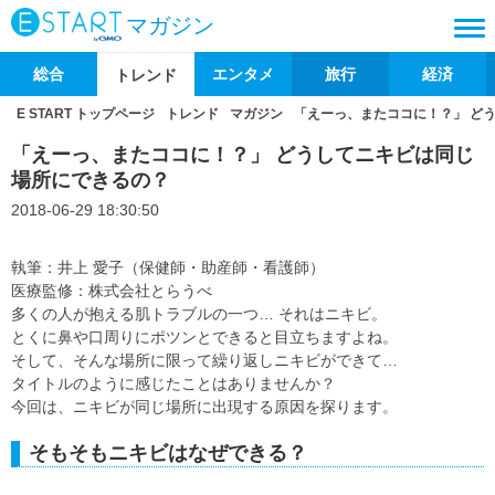
マガジン
総合
エンタメ
旅行
経済
トレンド
E START トップページ
トレンド
マガジン
「えーっ、またココに！？」 ど
「えーっ、またココに！？」 どうしてニキビは同じ
場所にできるの？
2018-06-29 18:30:50
執筆：井上 愛子（保健師・助産師・看護師）
医療監修：株式会社とらうべ
多くの人が抱える肌トラブルの一つ… それはニキビ。
とくに鼻や口周りにポツンとできると目立ちますよね。
そして、そんな場所に限って繰り返しニキビができて…
タイトルのように感じたことはありませんか？
今回は、ニキビが同じ場所に出現する原因を探ります。
そもそもニキビはなぜできる？