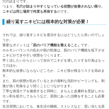
穴の詰まりです。
つまり、
毛穴が詰まりやすくなっている状態が改善されない限り、
ニキビは同じ場所で何度も再発する
のです。
繰り返すニキビには根本的な対策が必要！
それでは、繰り返すニキビを退治するにはどうしたら良いのでしょ
うか。
重要なポイントは
「肌のバリア機能を整えること」
です。
ホルモンバランスの乱れや肌の乾燥は、肌のバリア機能を低下させ
ニキビができやすい状態をつくります。
早く治したいからといって自分でニキビを潰したりする行為はもっ
てのほか。
根本的な改善にならないどころか、ニキビ痕が残るリスクを高めま
す。
また、肌の状態が乱れているときの過剰な洗顔やピーリングも、刺
激が強く乾燥をより招くことにつながります。
丁寧な保湿ケアを徹底すると同時に、きちんと皮膚科を受診しホル
モン剤を処方してもらうなど、原因にあった治療をすることも必要
です。
生活習慣においても、食生活や睡眠、ストレスなど、思い当たる原