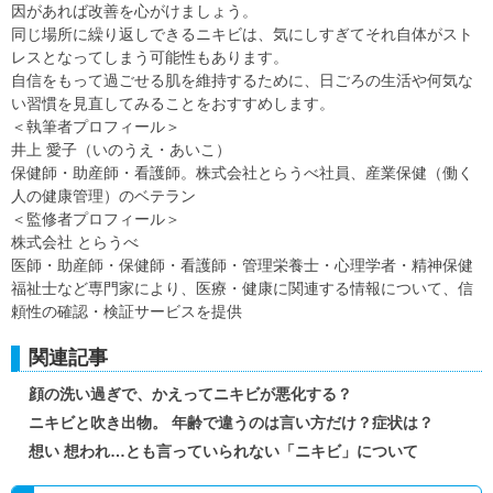
因があれば改善を心がけましょう。
同じ場所に繰り返しできるニキビは、気にしすぎてそれ自体がスト
レスとなってしまう可能性もあります。
自信をもって過ごせる肌を維持するために、日ごろの生活や何気な
い習慣を見直してみることをおすすめします。
＜執筆者プロフィール＞
井上 愛子（いのうえ・あいこ）
保健師・助産師・看護師。株式会社とらうべ社員、産業保健（働く
人の健康管理）のベテラン
＜監修者プロフィール＞
株式会社 とらうべ
医師・助産師・保健師・看護師・管理栄養士・心理学者・精神保健
福祉士など専門家により、医療・健康に関連する情報について、信
頼性の確認・検証サービスを提供
関連記事
顔の洗い過ぎで、かえってニキビが悪化する？
ニキビと吹き出物。 年齢で違うのは言い方だけ？症状は？
想い 想われ…とも言っていられない「ニキビ」について