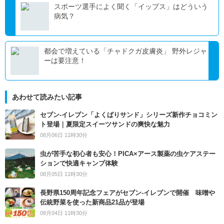
スポーツ選手によく聞く「イップス」はどういう
病気？
都会で増えている「チャドクガ皮膚炎」 野外レジャ
ーは要注意！
あわせて読みたい記事
セブン‐イレブン「よくばりサンド」シリーズ新作チョコミン
ト登場｜夏限定スイーツサンドの爽快な魅力
08月06日 11時30分
虫が苦手な初心者も安心！PICA×アース製薬の虫ケアステー
ションで快適キャンプ体験
08月05日 11時30分
長野県150周年記念フェアがセブン-イレブンで開催 味噌や
伝統野菜を使った新商品21品が登場
08月04日 11時30分