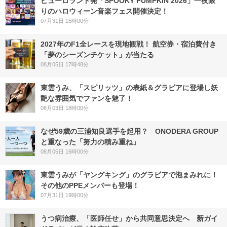
ピューロランド発「SPOOKY PUMPKIN 2026」一夜限
りのハロウィーン音楽フェス開催決定！
07月31日 15時00分
2027年のF1全レースを現地観戦！ 航空券・宿泊費付き
「夢のシーズンチケット」が当たる
08月05日 17時48分
東雲うみ、「スピリッツ」の表紙＆グラビアに登場し妖
艶な雰囲気でファンを魅了！
08月03日 18時00分
なぜ59歳の三浦知良選手を起用？ ONODERA GROUP
と重なった「努力の積み重ね」
08月05日 16時00分
東雲うみが「ヤングキング」のグラビアで泡まみれに！
その他のPPEメンバーも登場！
07月31日 19時00分
うつ病治療、「医師任せ」から共同意思決定へ 新ガイ