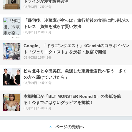
ドラインが示す診療改革
08月03日 17時25分
「帰宅後、冷蔵庫が空っぽ」旅行前後の食事に約5割がス
トレス 負担を減らす賢い方法
08月01日 20時33分
Google、「ドラゴンクエスト」×Geminiのコラボイベン
ト「ジェミニクエスト」を渋谷・原宿で開催
08月03日 18時42分
松村北斗と今田美桜、急逝した東野圭吾氏へ誓う「多く
の方へ届けていけたら」
08月04日 14時00分
本郷柚巴が「BLT MONSTER Round 9」の表紙を飾
る！今までにはないグラビアを掲載！
07月31日 19時00分
ページの先頭へ