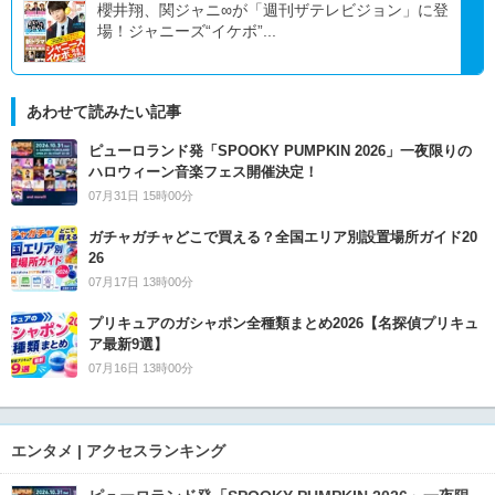
櫻井翔、関ジャニ∞が「週刊ザテレビジョン」に登
場！ジャニーズ“イケボ”...
あわせて読みたい記事
ピューロランド発「SPOOKY PUMPKIN 2026」一夜限りの
ハロウィーン音楽フェス開催決定！
07月31日 15時00分
ガチャガチャどこで買える？全国エリア別設置場所ガイド20
26
07月17日 13時00分
プリキュアのガシャポン全種類まとめ2026【名探偵プリキュ
ア最新9選】
07月16日 13時00分
エンタメ | アクセスランキング