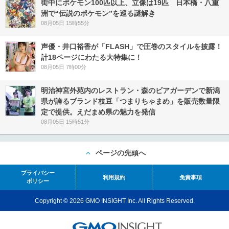
街中にポケモン100匹以上、立像は19匹 日本橋・八重
洲で“伝説のポケモン”を巡る謎解き
08月05日 15時55分
声優・井口裕香が「FLASH」で圧巻のスタイルを披露！
計18ページにわたる大特集に！
08月05日 7時00分
明治神宮外苑内のレストラン・森のビアガーデンで新潟
県が誇るブランド枝豆「つまりちゃまめ」を販売数量限
定で提供。えだまめ県の魅力を発信
08月05日 15時51分
ページの先頭へ
プライバシー
利用規約
免責事項
ポリシー
Copyright © 2026 GMO INSIGHT Inc. All Rights Reserved.