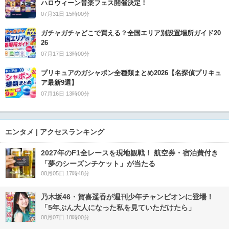
ハロウィーン音楽フェス開催決定！
07月31日 15時00分
ガチャガチャどこで買える？全国エリア別設置場所ガイド20
26
07月17日 13時00分
プリキュアのガシャポン全種類まとめ2026【名探偵プリキュ
ア最新9選】
07月16日 13時00分
エンタメ | アクセスランキング
2027年のF1全レースを現地観戦！ 航空券・宿泊費付き
「夢のシーズンチケット」が当たる
08月05日 17時48分
乃木坂46・賀喜遥香が週刊少年チャンピオンに登場！
「5年ぶん大人になった私を見ていただけたら」
08月07日 18時00分