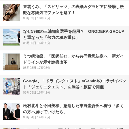
東雲うみ、「スピリッツ」の表紙＆グラビアに登場し妖
艶な雰囲気でファンを魅了！
08月03日 18時00分
なぜ59歳の三浦知良選手を起用？ ONODERA GROUP
と重なった「努力の積み重ね」
08月05日 16時00分
うつ病治療、「医師任せ」から共同意思決定へ 新ガイ
ドラインが示す診療改革
08月03日 17時25分
Google、「ドラゴンクエスト」×Geminiのコラボイベン
ト「ジェミニクエスト」を渋谷・原宿で開催
08月03日 18時42分
松村北斗と今田美桜、急逝した東野圭吾氏へ誓う「多く
の方へ届けていけたら」
08月04日 14時00分